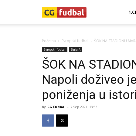
CG-
1.C
Fudbal
Početna
Evropski fudbal
ŠOK NA STADIONU MARADO
Evropski fudbal
Seria A
ŠOK NA STADIO
Napoli doživeo j
poniženja u istori
By
CG Fudbal
-
7 Sep 2021. 13:33