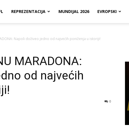
FL
REPREZENTACIJA
MUNDIJAL 2026
EVROPSKI
NA: Napoli doživeo jedno od najvećih poniženja u istoriji!
NU MARADONA:
edno od najvećih
ji!
0