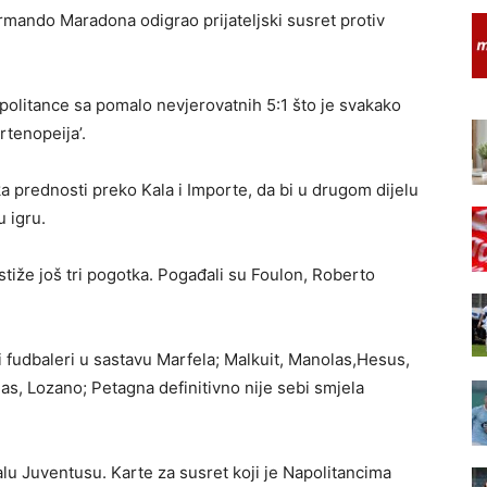
rmando Maradona odigrao prijateljski susret protiv
politance sa pomalo nevjerovatnih 5:1 što je svakako
rtenopeija’.
a prednosti preko Kala i Importe, da bi u drugom dijelu
 igru.
iže još tri pogotka. Pogađali su Foulon, Roberto
li fudbaleri u sastavu Marfela; Malkuit, Manolas,Hesus,
nas, Lozano; Petagna definitivno nije sebi smjela
lu Juventusu. Karte za susret koji je Napolitancima