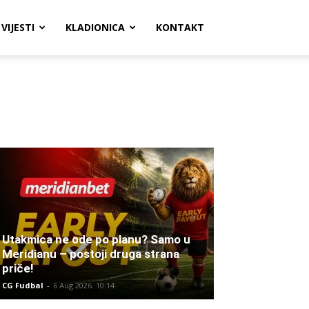
VIJESTI
KLADIONICA
KONTAKT
Utakmica ne ode po planu? Samo u
Meridianu – postoji druga strana
priče!
CG Fudbal
-
6 Aug 2026. 10:14