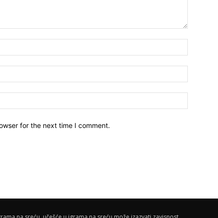
owser for the next time I comment.
rama na sreću, učešće u igrama na sreću može izazvati zavisnost.