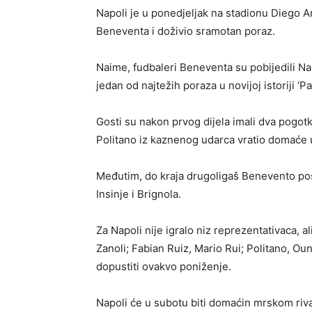
Napoli je u ponedjeljak na stadionu Diego A
Beneventa i doživio sramotan poraz.
Naime, fudbaleri Beneventa su pobijedili Na
jedan od najtežih poraza u novijoj istoriji ‘Pa
Gosti su nakon prvog dijela imali dva pogotk
Politano iz kaznenog udarca vratio domaće u
Međutim, do kraja drugoligaš Benevento post
Insinje i Brignola.
Za Napoli nije igralo niz reprezentativaca, a
Zanoli; Fabian Ruiz, Mario Rui; Politano, Ou
dopustiti ovakvo poniženje.
Napoli će u subotu biti domaćin mrskom riva