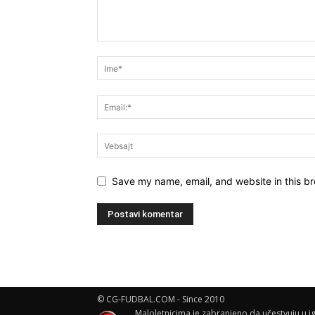
Save my name, email, and website in this br
© CG-FUDBAL.COM - Since 2010
Maloletnicima je zabranjeno da učestvuju u ig