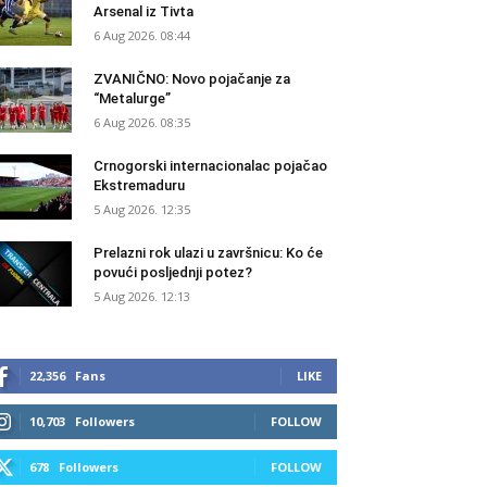
Arsenal iz Tivta
6 Aug 2026. 08:44
ZVANIČNO: Novo pojačanje za
“Metalurge”
6 Aug 2026. 08:35
Crnogorski internacionalac pojačao
Ekstremaduru
5 Aug 2026. 12:35
Prelazni rok ulazi u završnicu: Ko će
povući posljednji potez?
5 Aug 2026. 12:13
22,356
Fans
LIKE
10,703
Followers
FOLLOW
678
Followers
FOLLOW