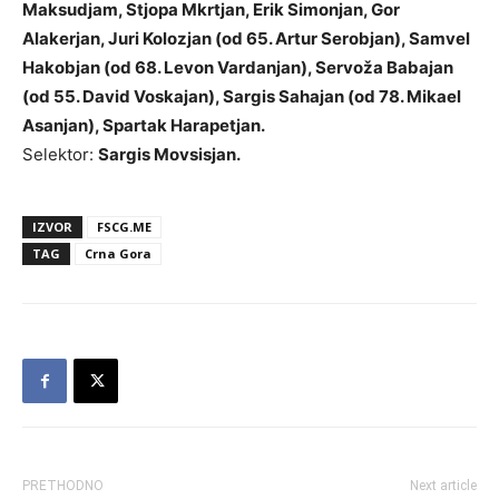
Maksudjam, Stjopa Mkrtjan, Erik Simonjan, Gor
Alakerjan, Juri Kolozjan (od 65. Artur Serobjan), Samvel
Hakobjan (od 68. Levon Vardanjan), Servoža Babajan
(od 55. David Voskajan), Sargis Sahajan (od 78. Mikael
Asanjan), Spartak Harapetjan.
Selektor:
Sargis Movsisjan.
IZVOR
FSCG.ME
TAG
Crna Gora
PRETHODNO
Next article