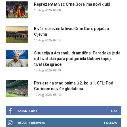
Reprezentativac Crne Gore ima novi klub!
10 Aug 2026. 09:00
Bivši reprezentativac Crne Gore pojačao
Cijevnu
10 Aug 2026. 08:56
Situacija u Arsenalu dramtična: Paradoks je da
od tivatskih para podgorički klubovi kupuju
tivatske igrače
10 Aug 2026. 08:49
Posjeta na stadionima u 2. kolu 1. CFL: Pod
Goricom najviše gledalaca
10 Aug 2026. 08:43
22,356
Fans
LIKE
10,703
Followers
FOLLOW