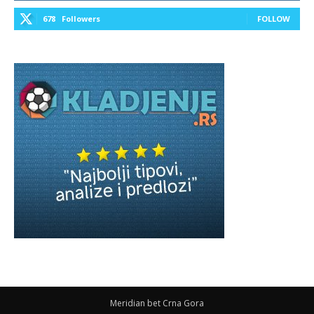
678
Followers
FOLLOW
Meridian bet Crna Gora