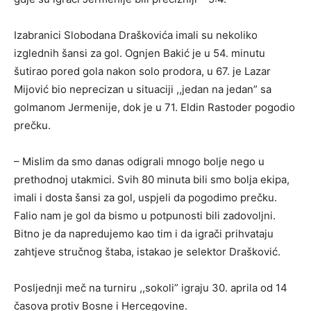
Izabranici Slobodana Draškovića imali su nekoliko
izglednih šansi za gol. Ognjen Bakić je u 54. minutu
šutirao pored gola nakon solo prodora, u 67. je Lazar
Mijović bio neprecizan u situaciji ,,jedan na jedan” sa
golmanom Jermenije, dok je u 71. Eldin Rastoder pogodio
prečku.
– Mislim da smo danas odigrali mnogo bolje nego u
prethodnoj utakmici. Svih 80 minuta bili smo bolja ekipa,
imali i dosta šansi za gol, uspjeli da pogodimo prečku.
Falio nam je gol da bismo u potpunosti bili zadovoljni.
Bitno je da napredujemo kao tim i da igrači prihvataju
zahtjeve stručnog štaba, istakao je selektor Drašković.
Posljednji meč na turniru ,,sokoli” igraju 30. aprila od 14
časova protiv Bosne i Hercegovine.