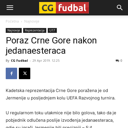
CG-
Početna
Najnovije
Najnovije
Reprezentacija
U17
Fudbal
Poraz Crne Gore nakon
jedanaesteraca
By
CG Fudbal
-
29 Apr 2019. 12:25
0
Kadetska reprezentacija Crne Gore poražena je od
Jermenije u posljednjem kolu UEFA Razvojnog turnira.
U regularnom toku utakmice nije bilo golova, tako da je
pobjednik odlučena poslije izvođenja jedanaesteraca,
gdje su igrači Jermenije bili precizniji – 5:4.