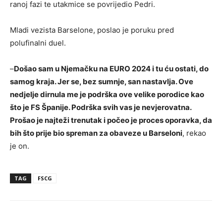
ranoj fazi te utakmice se povrijedio Pedri.
Mladi vezista Barselone, poslao je poruku pred
polufinalni duel.
–
Došao sam u Njemačku na EURO 2024 i tu ću ostati, do
samog kraja. Jer se, bez sumnje, san nastavlja. Ove
nedjelje dirnula me je podrška ove velike porodice kao
što je FS Španije. Podrška svih vas je nevjerovatna.
Prošao je najteži trenutak i počeo je proces oporavka, da
bih što prije bio spreman za obaveze u Barseloni
, rekao
je on.
TAG
FSCG