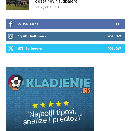
deset novih fudbalera
7 Aug 2026. 10:16
22,356
Fans
LIKE
10,703
Followers
FOLLOW
678
Followers
FOLLOW