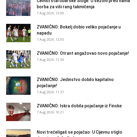
Čelnici starobarske Sloge: U sezoni pred nama
borba za viši rang takmičenja
7 Aug 2026. 12:09
ZVANIČNO: Bokelj dobio veliko pojačanje u
napadu
7 Aug 2026. 12:05
ZVANIČNO: Otrant angažovao novo pojačanje!
7 Aug 2026. 11:36
ZVANIČNO: Jedinstvo dobilo kapitalno
pojačanje!
7 Aug 2026. 11:31
ZVANIČNO: Iskra dobila pojačanje iz Finske
7 Aug 2026. 10:21
Novi trećeligaš se pojačao: U Cijevnu stiglo