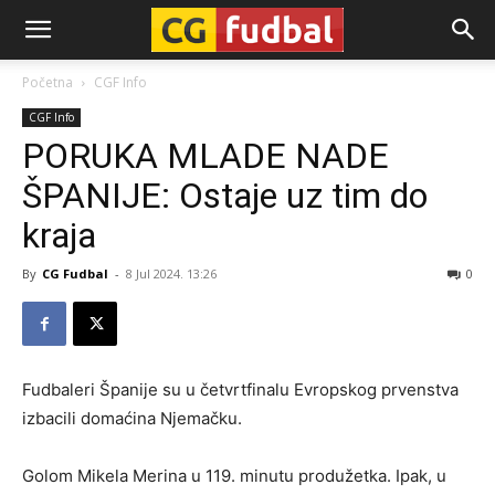
CG-
Početna
CGF Info
CGF Info
Fudbal
PORUKA MLADE NADE
ŠPANIJE: Ostaje uz tim do
kraja
By
CG Fudbal
-
8 Jul 2024. 13:26
0
Fudbaleri Španije su u četvrtfinalu Evropskog prvenstva
izbacili domaćina Njemačku.
Golom Mikela Merina u 119. minutu produžetka. Ipak, u