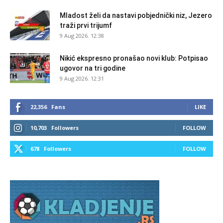
Mladost želi da nastavi pobjednički niz, Jezero
traži prvi trijumf
9 Aug 2026. 12:38
Nikić ekspresno pronašao novi klub: Potpisao
ugovor na tri godine
9 Aug 2026. 12:31
22,356
Fans
LIKE
10,703
Followers
FOLLOW
678
Followers
FOLLOW