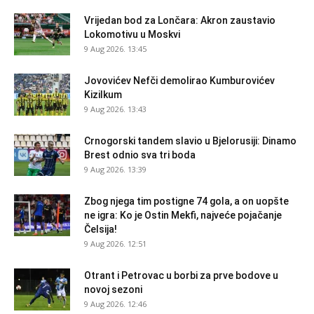
Vrijedan bod za Lončara: Akron zaustavio
Lokomotivu u Moskvi
9 Aug 2026. 13:45
Jovovićev Nefči demolirao Kumburovićev
Kizilkum
9 Aug 2026. 13:43
Crnogorski tandem slavio u Bjelorusiji: Dinamo
Brest odnio sva tri boda
9 Aug 2026. 13:39
Zbog njega tim postigne 74 gola, a on uopšte
ne igra: Ko je Ostin Mekfi, najveće pojačanje
Čelsija!
9 Aug 2026. 12:51
Otrant i Petrovac u borbi za prve bodove u
novoj sezoni
9 Aug 2026. 12:46