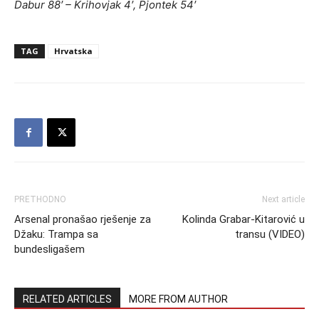
Dabur 88′ – Krihovjak 4′, Pjontek 54′
TAG
Hrvatska
PRETHODNO
Next article
Arsenal pronašao rješenje za
Kolinda Grabar-Kitarović u
Džaku: Trampa sa
transu (VIDEO)
bundesligašem
RELATED ARTICLES
MORE FROM AUTHOR