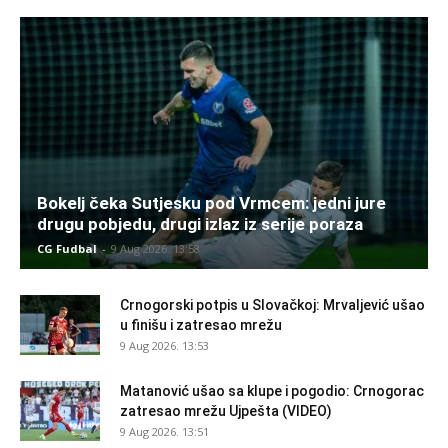
Bokelj čeka Sutjesku pod Vrmcem: jedni jure
drugu pobjedu, drugi izlaz iz serije poraza
CG Fudbal
-
9 Aug 2026. 13:58
Crnogorski potpis u Slovačkoj: Mrvaljević ušao
u finišu i zatresao mrežu
9 Aug 2026. 13:53
Matanović ušao sa klupe i pogodio: Crnogorac
zatresao mrežu Ujpešta (VIDEO)
9 Aug 2026. 13:51