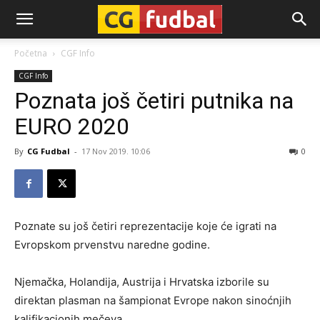
CG-
Početna
CGF Info
CGF Info
Fudbal
Poznata još četiri putnika na
EURO 2020
By
CG Fudbal
-
17 Nov 2019. 10:06
0
Poznate su još četiri reprezentacije koje će igrati na
Evropskom prvenstvu naredne godine.
Njemačka, Holandija, Austrija i Hrvatska izborile su
direktan plasman na šampionat Evrope nakon sinoćnjih
kalifikacionih mečeva.