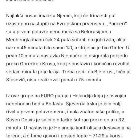
Najlakši posao imali su Njemci, koji će trinaesti put
uzastopno nastupiti na Evropskom prvenstvu. „Panceri“
su u prvom poluvremenu meča sa Belorusijom u
Menhengladbahu čak 24 puta šutirali na gol rivala, ali je
nakon 45 minuta bilo samo 1:0, a strijelac je bio Ginter. U
prvih 10 minuta nastavka Njemačka je osigurala pobjedu
preko Gorecke i Krosa, koji je postavio i konačan rezultat
sedam minuta prije kraja. Treba reći i da Bjelorusi, tačnije
Stasevič, nisu realizovali penal u 75. minutu.
Iz ove grupe na EURO putuje i Holandija koja je osvojila
neophodan bod u Belfastu. Sjeverna Irska je bila bolji
rival u prvom poluvremenu, imala znatno više prilika, a
Stiven Dejvis je sa bijele tačke šutirao preko gola u 32.
minutu. U nastavku je Holandija kontrolisala dešavanja na
terenu, a o tome govori i posjed lopte – 71:29 u korist