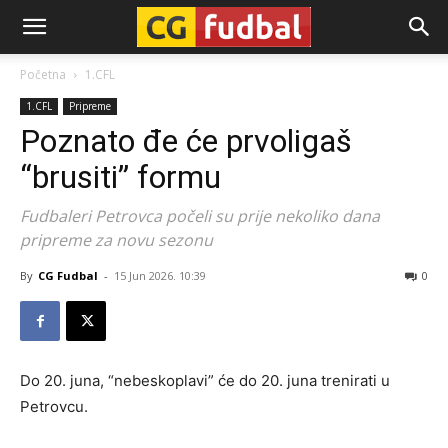
CG-
Početna
1.CFL
1.CFL
Pripreme
Fudbal
Poznato đe će prvoligaš
“brusiti” formu
Fudbaleri Petrovca počeli su prije nekoliko dana
pripreme za novu sezonu
By
CG Fudbal
-
15 Jun 2026. 10:39
0
Do 20. juna, “nebeskoplavi” će do 20. juna trenirati u
Petrovcu.