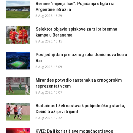
Berane “mijenja lice”: Pojačanja stigla i iz
Argentine i Brazila
8 Aug 2026. 13:29
Selektor objavio spiskove za tri pripremna
kampa u Beranama
8 Aug 2026. 13:15
Posljednji dan prelaznog roka donio nova lica u
Bar
8 Aug 2026. 13:09
Mirandes potvrdio rastanak sa crnogorskim
reprezentativcem
8 Aug 2026. 13:07
Budućnost želi nastavak pobjedničkog starta,
Dečić traži prvi trijumf
8 Aug 2026. 12:32
KVIZ: Da li koristiš sve mogućnosti svog