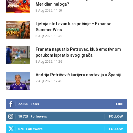
Meridian naloga?
8 Aug 2026. 11:50
Ljetnja slot avantura počinje – Expanse
Summer Wins
8 Aug 2026. 11:45
Franeta napustio Petrovac, klub emotivnom
porukom ispratio svog igrača
8 Aug 2026. 11:36
Andrija Petričević karijeru nastavlja u Španiji
7 Aug 2026. 12:45
22,356
Fans
LIKE
10,703
Followers
FOLLOW
678
Followers
FOLLOW