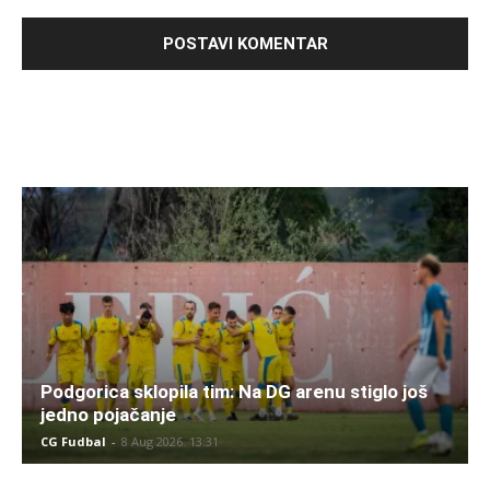
Podgorica sklopila tim: Na DG arenu stiglo još
jedno pojačanje
CG Fudbal
-
8 Aug 2026. 13:31