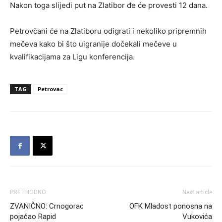
Nakon toga slijedi put na Zlatibor đe će provesti 12 dana.
Petrovčani će na Zlatiboru odigrati i nekoliko pripremnih
mečeva kako bi što uigranije dočekali mečeve u
kvalifikacijama za Ligu konferencija.
TAG
Petrovac
PRETHODNO
Next article
ZVANIČNO: Crnogorac
OFK Mladost ponosna na
pojačao Rapid
Vukovića