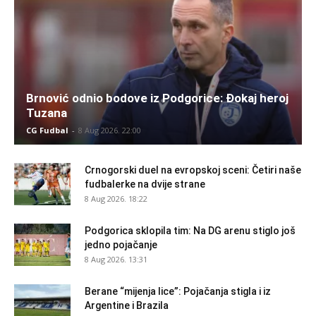
Brnović odnio bodove iz Podgorice: Đokaj heroj
Tuzana
CG Fudbal
-
8 Aug 2026. 22:00
Crnogorski duel na evropskoj sceni: Četiri naše
fudbalerke na dvije strane
8 Aug 2026. 18:22
Podgorica sklopila tim: Na DG arenu stiglo još
jedno pojačanje
8 Aug 2026. 13:31
Berane “mijenja lice”: Pojačanja stigla i iz
Argentine i Brazila