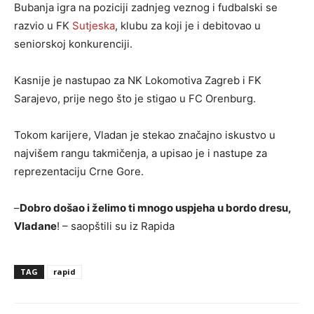
Bubanja igra na poziciji zadnjeg veznog i fudbalski se
razvio u FK
Sutjeska
, klubu za koji je i debitovao u
seniorskoj konkurenciji.
Kasnije je nastupao za NK Lokomotiva Zagreb i FK
Sarajevo, prije nego što je stigao u FC Orenburg.
Tokom karijere, Vladan je stekao značajno iskustvo u
najvišem rangu takmičenja, a upisao je i nastupe za
reprezentaciju Crne Gore.
–
Dobro došao i želimo ti mnogo uspjeha u bordo dresu,
Vladane
! – saopštili su iz Rapida
TAG
rapid