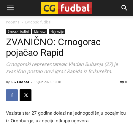
CG-
Početna
Evropski fudbal
Evropski fudbal
Merkato
Najnovije
Fudbal
ZVANIČNO: Crnogorac
pojačao Rapid
Crnogorski reprezentativac Vladan Bubanja (27) je
zvanično postao novi igrač Rapida iz Bukurešta.
By
CG Fudbal
-
15 Jun 2026. 10:18
0
Vezista star 27 godina dolazi na jednogodišnju pozajmicu
iz Orenburga, uz opciju otkupa ugovora.