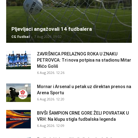
Pljevljaci angažovali 14 fudbalera
CG Fudbal
-
7 Aug 2026. 09:02
ZAVRŠNICA PRELAZNOG ROKA U ZNAKU
PETROVCA: Tri nova potpisa na stadionu Mitar
Mićo Goliš
6 Aug 2026. 12:26
Mornar i Arsenal u petak uz direktan prenos na
Arena Sportu
6 Aug 2026. 12:20
BIVŠI ŠAMPION CRNE GORE ŽELI POVRATAK U
VRH: Na klupu stigla fudbalska legenda
6 Aug 2026. 12:09