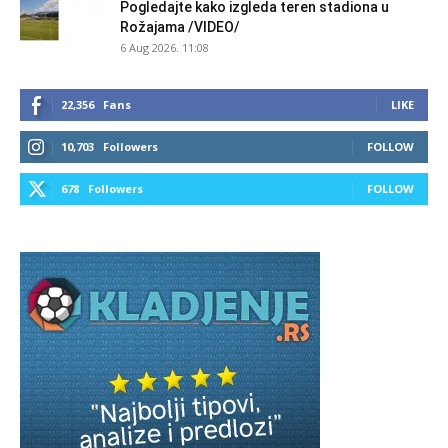
Pogledajte kako izgleda teren stadiona u
Rožajama /VIDEO/
6 Aug 2026. 11:08
22,356
Fans
LIKE
10,703
Followers
FOLLOW
678
Followers
FOLLOW