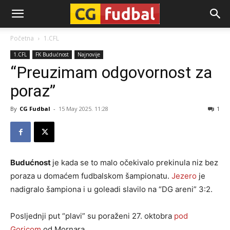
CG-
Početna
1.CFL
1.CFL
FK Budućnost
Najnovije
Fudbal
“Preuzimam odgovornost za
poraz”
By
CG Fudbal
-
15 May 2025. 11:28
1
Budućnost
je kada se to malo očekivalo prekinula niz bez
poraza u domaćem fudbalskom šampionatu.
Jezero
je
nadigralo šampiona i u goleadi slavilo na “DG areni” 3:2.
Posljednji put “plavi” su poraženi 27. oktobra
pod
Goricom
od Mornara…