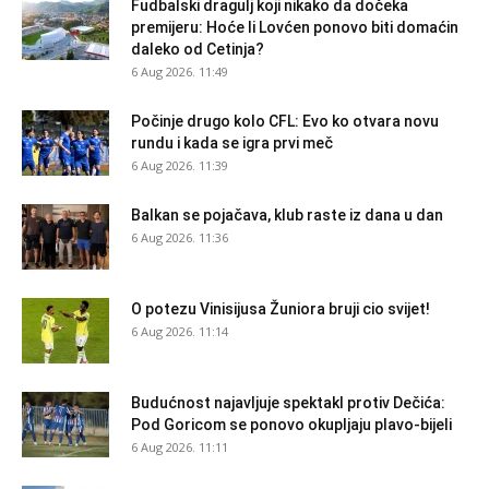
Fudbalski dragulj koji nikako da dočeka
premijeru: Hoće li Lovćen ponovo biti domaćin
daleko od Cetinja?
6 Aug 2026. 11:49
Počinje drugo kolo CFL: Evo ko otvara novu
rundu i kada se igra prvi meč
6 Aug 2026. 11:39
Balkan se pojačava, klub raste iz dana u dan
6 Aug 2026. 11:36
O potezu Vinisijusa Žuniora bruji cio svijet!
6 Aug 2026. 11:14
Budućnost najavljuje spektakl protiv Dečića:
Pod Goricom se ponovo okupljaju plavo-bijeli
6 Aug 2026. 11:11