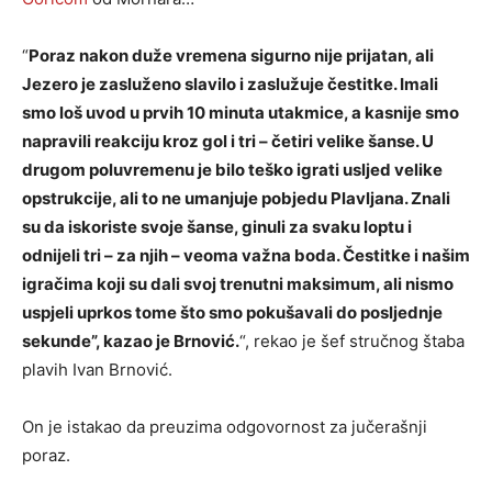
“
Poraz nakon duže vremena sigurno nije prijatan, ali
Jezero je zasluženo slavilo i zaslužuje čestitke. Imali
smo loš uvod u prvih 10 minuta utakmice, a kasnije smo
napravili reakciju kroz gol i tri – četiri velike šanse. U
drugom poluvremenu je bilo teško igrati usljed velike
opstrukcije, ali to ne umanjuje pobjedu Plavljana. Znali
su da iskoriste svoje šanse, ginuli za svaku loptu i
odnijeli tri – za njih – veoma važna boda. Čestitke i našim
igračima koji su dali svoj trenutni maksimum, ali nismo
uspjeli uprkos tome što smo pokušavali do posljednje
sekunde”, kazao je Brnović.
“, rekao je šef stručnog štaba
plavih Ivan Brnović.
On je istakao da preuzima odgovornost za jučerašnji
poraz.