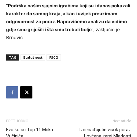
“
Podrška našim sjajnim igračima koji su i danas pokazali
karakter do samog kraja, a kao i uvijek preuzimam
odgovornost za poraz. Napravićemo analizu da vidimo
gdje smo griješili i šta smo trebali bolje
”, zaključio je
Brnović
TAG
Budućnost
FSCG
PRETHODNO
Next article
Evo ko su Top 11 Mirka
Iznenađujuće visok poraz
Vučinića
Lovćena, remi Mladosti