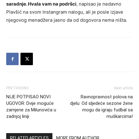
saradnje. Hvala vam na podršci
, napisao je nedavno
Plavšić na svom Instangram nalogu, ali je posle izjave
njegovog menadžera jasno da od dogovora nema ništa.
PRETHODNO
Next article
NIJE POTPISAO NOVI
Ravnopravnost polova na
UGOVOR: Dvije moguće
djelu: Od sljedeće sezone žene
zamjene za Milunovića u
mogu da igraju fudbal sa
zadnjoj liniji
muškarcima!
RELATED ARTICLES
MORE FROM AUTHOR