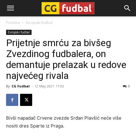
CG-
Početna
Evropski fudbal
Evropski fudbal
Fudbal
Prijetnje smrću za bivšeg
Zvezdinog fudbalera, on
demantuje prelazak u redove
najvećeg rivala
By
CG Fudbal
-
12 May 2021. 11:02
0
Bivši napadač Crvene zvezde Srđan Plavšić neće više
nositi dres Sparte iz Praga.