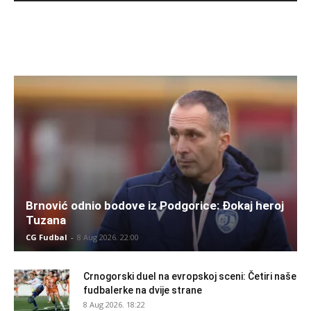
Brnović odnio bodove iz Podgorice: Đokaj heroj
Tuzana
CG Fudbal
-
8 Aug 2026. 22:00
Crnogorski duel na evropskoj sceni: Četiri naše
fudbalerke na dvije strane
8 Aug 2026. 18:22