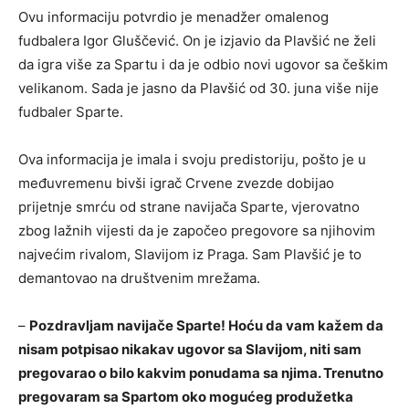
Ovu informaciju potvrdio je menadžer omalenog
fudbalera Igor Gluščević. On je izjavio da Plavšić ne želi
da igra više za Spartu i da je odbio novi ugovor sa češkim
velikanom. Sada je jasno da Plavšić od 30. juna više nije
fudbaler Sparte.
Ova informacija je imala i svoju predistoriju, pošto je u
međuvremenu bivši igrač Crvene zvezde dobijao
prijetnje smrću od strane navijača Sparte, vjerovatno
zbog lažnih vijesti da je započeo pregovore sa njihovim
najvećim rivalom, Slavijom iz Praga. Sam Plavšić je to
demantovao na društvenim mrežama.
–
Pozdravljam navijače Sparte! Hoću da vam kažem da
nisam potpisao nikakav ugovor sa Slavijom, niti sam
pregovarao o bilo kakvim ponudama sa njima. Trenutno
pregovaram sa Spartom oko mogućeg produžetka