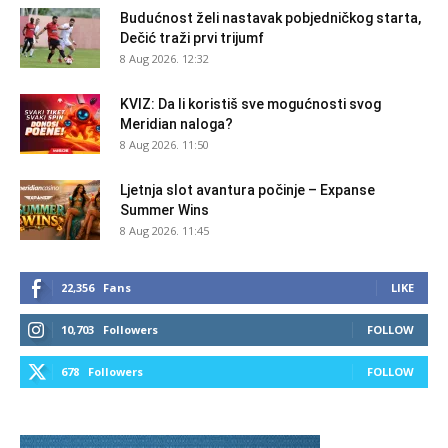
Budućnost želi nastavak pobjedničkog starta,
Dečić traži prvi trijumf
8 Aug 2026. 12:32
KVIZ: Da li koristiš sve mogućnosti svog
Meridian naloga?
8 Aug 2026. 11:50
Ljetnja slot avantura počinje – Expanse
Summer Wins
8 Aug 2026. 11:45
22,356
Fans
LIKE
10,703
Followers
FOLLOW
678
Followers
FOLLOW