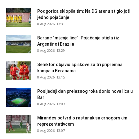
Podgorica sklopila tim: Na DG arenu stiglo još
jedno pojačanje
8 Aug 2026. 13:31
Berane “mijenja lice”: Pojačanja stigla i iz
Argentine i Brazila
8 Aug 2026. 13:29
Selektor objavio spiskove za tri pripremna
kampa u Beranama
8 Aug 2026. 13:15
Posljednji dan prelaznog roka donio nova lica u
Bar
8 Aug 2026. 13:09
Mirandes potvrdio rastanak sa crnogorskim
reprezentativcem
8 Aug 2026. 13:07