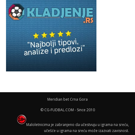
Meridian bet Crna Gora
© CG-FUDBAL.COM - Since 2010
Maloletnicima je zabranjeno da učestvuju u igrama na sreću,
učešće u igrama na sreću može izazvati zavisnost.