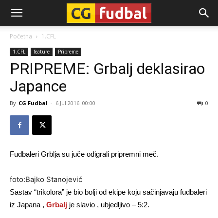
CG-
Početna
1.CFL
1.CFL
feature
Pripreme
Fudbal
PRIPREME: Grbalj deklasirao
Japance
By
CG Fudbal
-
6 Jul 2016. 00:00
0
Fudbaleri Grblja su juče odigrali pripremni meč.
foto:Bajko Stanojević
Sastav “trikolora” je bio bolji od ekipe koju sačinjavaju fudbaleri
iz Japana ,
Grbalj
je slavio , ubjedljivo – 5:2.