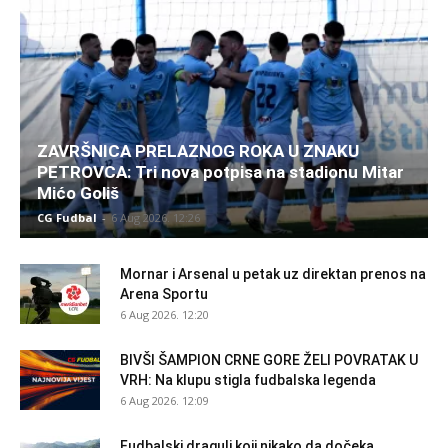
ZAVRŠNICA PRELAZNOG ROKA U ZNAKU
PETROVCA: Tri nova potpisa na stadionu Mitar
Mićo Goliš
CG Fudbal
-
6 Aug 2026. 12:26
Mornar i Arsenal u petak uz direktan prenos na
Arena Sportu
6 Aug 2026. 12:20
BIVŠI ŠAMPION CRNE GORE ŽELI POVRATAK U
VRH: Na klupu stigla fudbalska legenda
6 Aug 2026. 12:09
Fudbalski dragulj koji nikako da dočeka