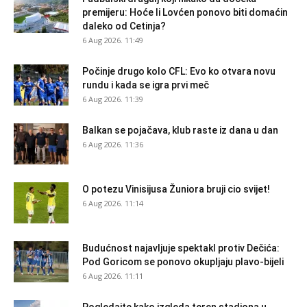
premijeru: Hoće li Lovćen ponovo biti domaćin
daleko od Cetinja?
6 Aug 2026. 11:49
Počinje drugo kolo CFL: Evo ko otvara novu
rundu i kada se igra prvi meč
6 Aug 2026. 11:39
Balkan se pojačava, klub raste iz dana u dan
6 Aug 2026. 11:36
O potezu Vinisijusa Žuniora bruji cio svijet!
6 Aug 2026. 11:14
Budućnost najavljuje spektakl protiv Dečića:
Pod Goricom se ponovo okupljaju plavo-bijeli
6 Aug 2026. 11:11