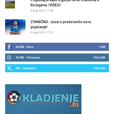
Pogledajte kako izgleda teren stadiona u
Rožajama /VIDEO/
6 Aug 2026. 11:08
ZVANIČNO: Jezero predstavilo novo
pojačanje!
6 Aug 2026. 11:02
22,356
Fans
LIKE
10,703
Followers
FOLLOW
678
Followers
FOLLOW