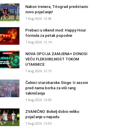
Nakon trenera, Titograd predstavio
novo pojačanje!
7 Aug 2026. 12:40
Prebaci u vikend mod: Happy Hour
formula za petak popodne
7 Aug 2026. 12:14
NOVA OPCIJA ZAMJENA+ DONOSI
VEĆU FLEKSIBILNOST TOKOM
UTAKMICE
7 Aug 2026. 12:13
Čelnici starobarske Sloge: U sezoni
pred nama borba za viši rang
takmičenja
7 Aug 2026. 12:09
ZVANIČNO: Bokelj dobio veliko
pojačanje u napadu
7 Aug 2026. 12:05