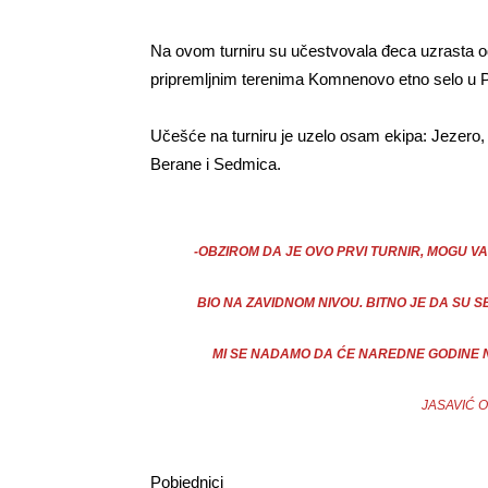
Na ovom turniru su učestvovala đeca uz­ra­sta od
pri­prem­ljnim te­re­ni­ma Kom­ne­no­vo et­no se­lo u 
Učešće na turniru je uzelo osam ekipa: Je­ze­ro, Po
Be­ra­ne i Sed­mi­ca.
-OBZIROM DA JE OVO PRVI TURNIR, MOGU V
BIO NA ZAVIDNOM NIVOU. BITNO JE DA SU 
MI SE NADAMO DA ĆE NAREDNE GODINE N
JASAVIĆ 
Po­bjed­ni­ci