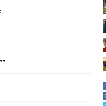
;
;
a­ne