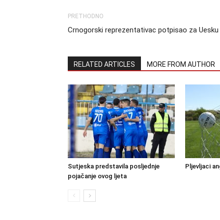
PRETHODNO
Crnogorski reprezentativac potpisao za Uesku
RELATED ARTICLES
MORE FROM AUTHOR
Sutjeska predstavila posljednje
Pljevljaci a
pojačanje ovog ljeta