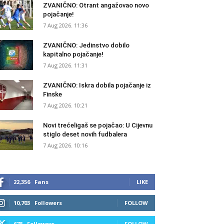
ZVANIČNO: Otrant angažovao novo
pojačanje!
7 Aug 2026. 11:36
ZVANIČNO: Jedinstvo dobilo
kapitalno pojačanje!
7 Aug 2026. 11:31
ZVANIČNO: Iskra dobila pojačanje iz
Finske
7 Aug 2026. 10:21
Novi trećeligaš se pojačao: U Cijevnu
stiglo deset novih fudbalera
7 Aug 2026. 10:16
22,356
Fans
LIKE
10,703
Followers
FOLLOW
678
Followers
FOLLOW