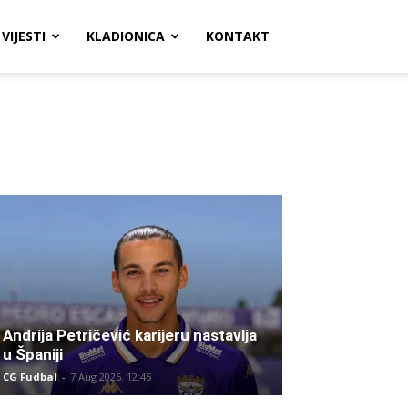
VIJESTI
KLADIONICA
KONTAKT
Andrija Petričević karijeru nastavlja
u Španiji
CG Fudbal
-
7 Aug 2026. 12:45