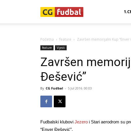
CG-
1.C
Fudbal
Početna
feature
Završen memorijalni Kup “Enver 
feature
Vijesti
Završen memorija
Đešević”
By
CG Fudbal
-
5 Jul 2016. 00:03
Fudbalski klubovi
Jezero
i Stari aerodrom su pre
“Enver Đešević”.