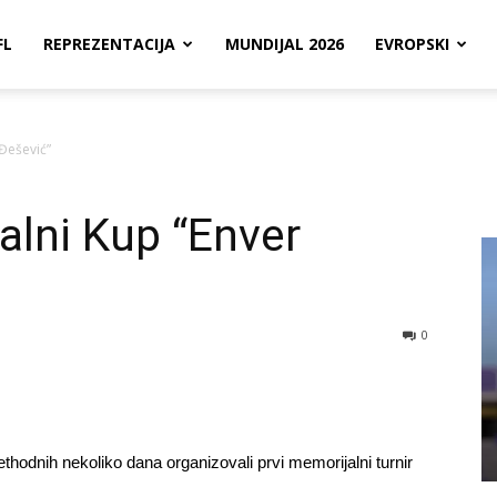
FL
REPREZENTACIJA
MUNDIJAL 2026
EVROPSKI
Đešević”
lni Kup “Enver
0
thodnih nekoliko dana organizovali prvi memorijalni turnir