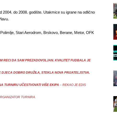
 2004. do 2008. go­di­šte. Utakmice su igrane na od­lič­no
Pla­vu.
­li­mlje, Sta­ri Aero­drom, Br­sko­vo, Be­ra­ne, Me­tor, OFK
AM RECI DA SAM PREZADOVOLJAN. KVALITET FUDBALA JE
SE DJECA DOBRO DRUŽILA, STEKLA NOVA PRIJATELJSTVA.
A TURNIRU UČESTVOVATI VIŠE EKIPA
– REKAO JE EDIS
ORGANIZATOR TURNIRA.