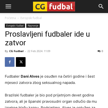
CG-
Početna
Evropski fudbal
Evropski fudbal
Najnovije
Fudbal
Proslavljeni fudbaler ide u
zatvor
By
CG Fudbal
-
22 Feb 2024. 11:09
0
Fudbaler
Dani Alves
je osuđen na četiri godine i šest
mjeseci zatvora zbog seksualnog napada.
Brazilski fudbaler je bio pod prijetnjom devet godina
zatvora, ali je španski pravosudni organ odlučio da mu
izrekne blažu kaznu. Podsjetimo, Alves je optužen za