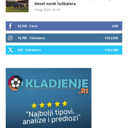
deset novih fudbalera
7 Aug 2026. 10:16
22,356
Fans
LIKE
10,703
Followers
FOLLOW
678
Followers
FOLLOW