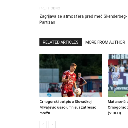
PRETHODNO
Zagrijava se atmosfera pred meč Skenderbeg-
Partizan
RELATED ARTICLES
MORE FROM AUTHOR
Crnogorski potpis u Slovačkoj:
Matanović u
Mrvaljević ušao u finišu i zatresao
Crnogorac 
mrežu
(VIDEO)