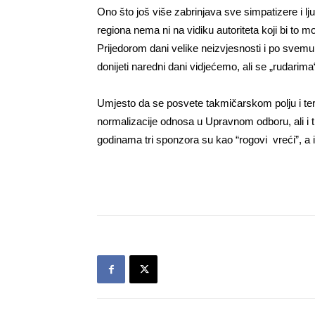
Ono što još više zabrinjava sve simpatizere i l
regiona nema ni na vidiku autoriteta koji bi to m
Prijedorom dani velike neizvjesnosti i po svem
donijeti naredni dani vidjećemo, ali se „rudari
Umjesto da se posvete takmičarskom polju i ter
normalizacije odnosa u Upravnom odboru, ali i 
godinama tri sponzora su kao “rogovi vreći”, a 