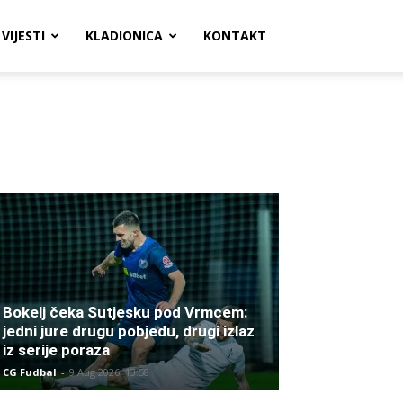
VIJESTI
KLADIONICA
KONTAKT
Bokelj čeka Sutjesku pod Vrmcem:
jedni jure drugu pobjedu, drugi izlaz
iz serije poraza
CG Fudbal
-
9 Aug 2026. 13:58