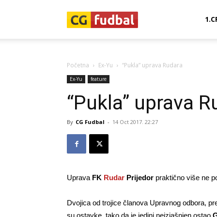
CG-
1.C
Fudbal
Početna
Ex-Yu
“Pukla” uprava Rudara
Ex-Yu
feature
“Pukla” uprava R
By
CG Fudbal
-
14 Oct 2017. 22:27
Uprava
FK
Rudar
Prijedor
praktično više ne po
Dvojica od trojice članova Upravnog odbora, p
su ostavke, tako da je jedini neizjašnjen ostao
G