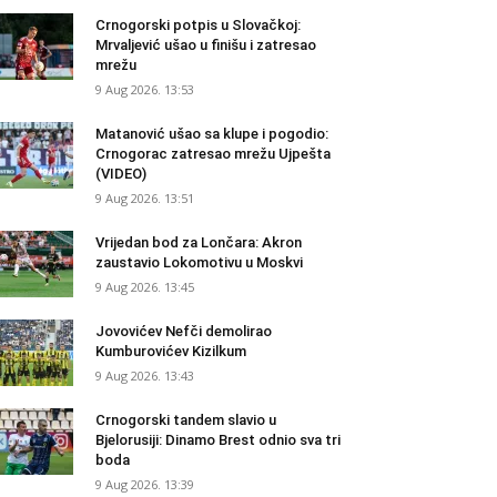
Crnogorski potpis u Slovačkoj:
Mrvaljević ušao u finišu i zatresao
mrežu
9 Aug 2026. 13:53
Matanović ušao sa klupe i pogodio:
Crnogorac zatresao mrežu Ujpešta
(VIDEO)
9 Aug 2026. 13:51
Vrijedan bod za Lončara: Akron
zaustavio Lokomotivu u Moskvi
9 Aug 2026. 13:45
Jovovićev Nefči demolirao
Kumburovićev Kizilkum
9 Aug 2026. 13:43
Crnogorski tandem slavio u
Bjelorusiji: Dinamo Brest odnio sva tri
boda
9 Aug 2026. 13:39