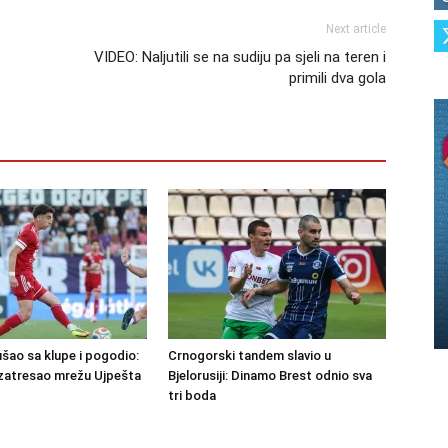
Next article
VIDEO: Naljutili se na sudiju pa sjeli na teren i
primili dva gola
šao sa klupe i pogodio:
Crnogorski tandem slavio u
zatresao mrežu Ujpešta
Bjelorusiji: Dinamo Brest odnio sva
tri boda