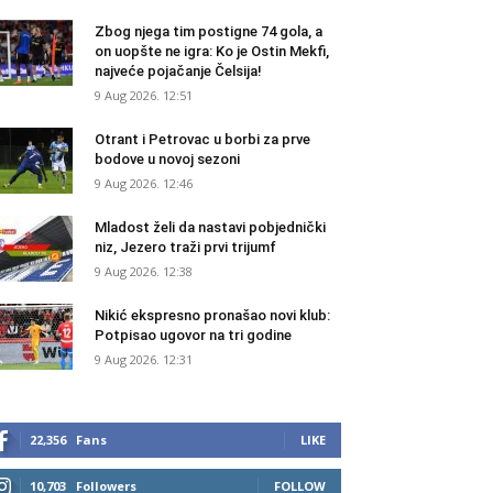
Zbog njega tim postigne 74 gola, a
on uopšte ne igra: Ko je Ostin Mekfi,
najveće pojačanje Čelsija!
9 Aug 2026. 12:51
Otrant i Petrovac u borbi za prve
bodove u novoj sezoni
9 Aug 2026. 12:46
Mladost želi da nastavi pobjednički
niz, Jezero traži prvi trijumf
9 Aug 2026. 12:38
Nikić ekspresno pronašao novi klub:
Potpisao ugovor na tri godine
9 Aug 2026. 12:31
22,356
Fans
LIKE
10,703
Followers
FOLLOW