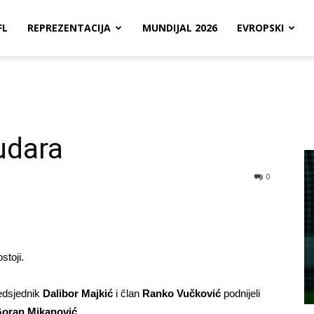
FL
REPREZENTACIJA
MUNDIJAL 2026
EVROPSKI
udara
0
stoji.
redsjednik
Dalibor Majkić
i član
Ranko Vučković
podnijeli
oran Mikanović.