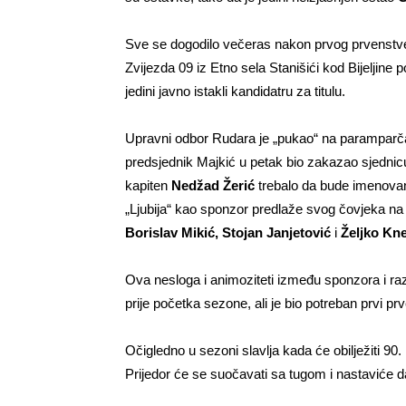
Sve se dogodilo večeras nakon prvog prvenstv
Zvijezda 09 iz Etno sela Stanišići kod Bijeljine p
jedini javno istakli kandidatru za titulu.
Upravni odbor Rudara je „pukao“ na paramparča
predsjednik Majkić u petak bio zakazao sjednic
kapiten
Nedžad Žerić
trebalo da bude imenovan 
„Ljubija“ kao sponzor predlaže svog čovjeka na to
Borislav Mikić, Stojan Janjetović
i
Željko Kn
Ova nesloga i animoziteti između sponzora i raz
prije početka sezone, ali je bio potreban prvi pr
Očigledno u sezoni slavlja kada će obilježiti 9
Prijedor će se suočavati sa tugom i nastaviće d