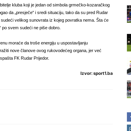
jubitelje kluba koji je jedan od simbola grmečko-kozaračkog
ogao da „presječe“ i sredi situaciju, tako da su pred Rudar
u sudeći velikog sunovrata iz kojeg povratka nema. Šta će
ma“ po svem sudeći ne piše dobro.
enu moraće da troše energiju u uspostavljanju
tražiti nove članove ovog rukovodećeg organa, jer već
ispašta FK Rudar Prijedor.
Izvor: sport1.ba