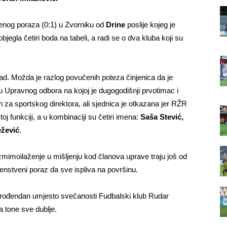
enog poraza (0:1) u Zvorniku od
Drine
poslije kojeg je
objegla četiri boda na tabeli, a radi se o dva kluba koji su
d. Možda je razlog povučenih poteza činjenica da je
u Upravnog odbora na kojoj je dugogodišnji prvotimac i
za sportskog direktora, ali sjednica je otkazana jer RŽR
j funkciji, a u kombinaciji su četiri imena:
Saša Stević,
ežević
.
mimoilaženje u mišljenju kod članova uprave traju još od
venstveni poraz da sve ispliva na površinu.
0. rođendan umjesto svečanosti Fudbalski klub Rudar
a tone sve dublje.