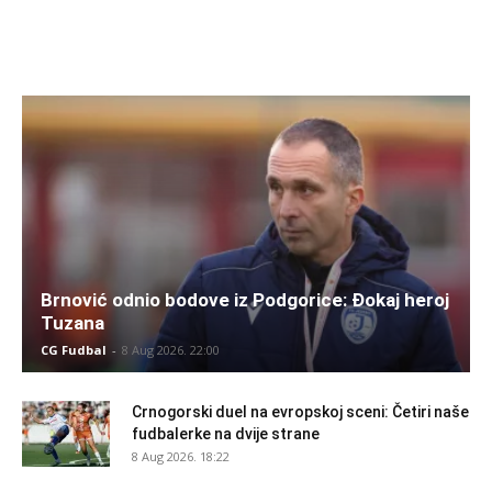
Brnović odnio bodove iz Podgorice: Đokaj heroj
Tuzana
CG Fudbal
-
8 Aug 2026. 22:00
Crnogorski duel na evropskoj sceni: Četiri naše
fudbalerke na dvije strane
8 Aug 2026. 18:22