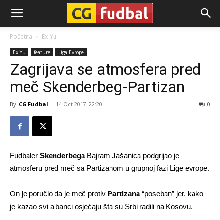
CG-
Početna
Ex-Yu
Ex-Yu
feature
Liga Evrope
Fudbal
Zagrijava se atmosfera pred
meč Skenderbeg-Partizan
By
CG Fudbal
-
14 Oct 2017. 22:20
0
Fudbaler
Skenderbega
Bajram Jašanica podgrijao je
atmosferu pred meč sa Partizanom u grupnoj fazi Lige evrope.
On je poručio da je meč protiv
Partizana
“poseban” jer, kako
je kazao svi albanci osjećaju šta su Srbi radili na Kosovu.