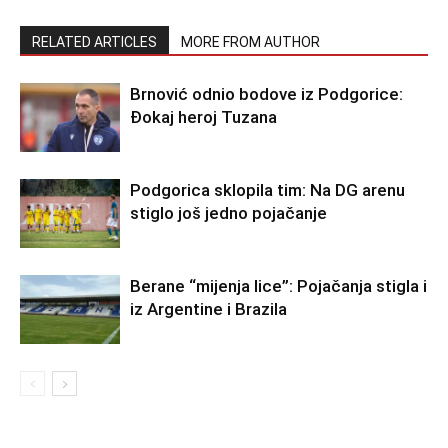
RELATED ARTICLES
MORE FROM AUTHOR
Brnović odnio bodove iz Podgorice:
Đokaj heroj Tuzana
Podgorica sklopila tim: Na DG arenu
stiglo još jedno pojačanje
Berane “mijenja lice”: Pojačanja stigla i
iz Argentine i Brazila