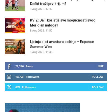
Dečić traži prvi trijumf
8 Aug 2026. 12:32
KVIZ: Da li koristiš sve mogućnosti svog
Meridian naloga?
8 Aug 2026. 11:50
Ljetnja slot avantura počinje – Expanse
Summer Wins
8 Aug 2026. 11:45
22,356
Fans
LIKE
10,703
Followers
FOLLOW
678
Followers
FOLLOW