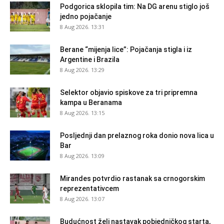
Podgorica sklopila tim: Na DG arenu stiglo još
jedno pojačanje
8 Aug 2026. 13:31
Berane “mijenja lice”: Pojačanja stigla i iz
Argentine i Brazila
8 Aug 2026. 13:29
Selektor objavio spiskove za tri pripremna
kampa u Beranama
8 Aug 2026. 13:15
Posljednji dan prelaznog roka donio nova lica u
Bar
8 Aug 2026. 13:09
Mirandes potvrdio rastanak sa crnogorskim
reprezentativcem
8 Aug 2026. 13:07
Budućnost želi nastavak pobjedničkog starta,