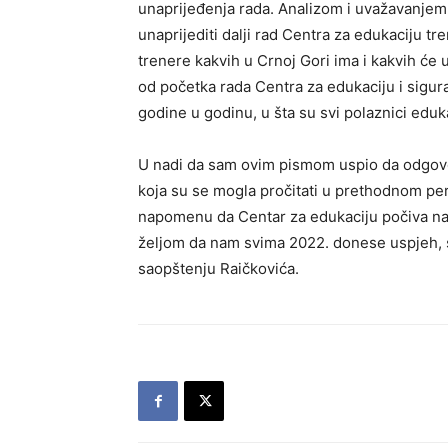
unaprijeđenja rada. Analizom i uvažavanjem 
unaprijediti dalji rad Centra za edukaciju tr
trenere kakvih u Crnoj Gori ima i kakvih će uv
od početka rada Centra za edukaciju i siguran
godine u godinu, u šta su svi polaznici eduka
U nadi da sam ovim pismom uspio da odgovor
koja su se mogla pročitati u prethodnom pe
napomenu da Centar za edukaciju počiva na s
željom da nam svima 2022. donese uspjeh, sr
saopštenju Raičkovića.