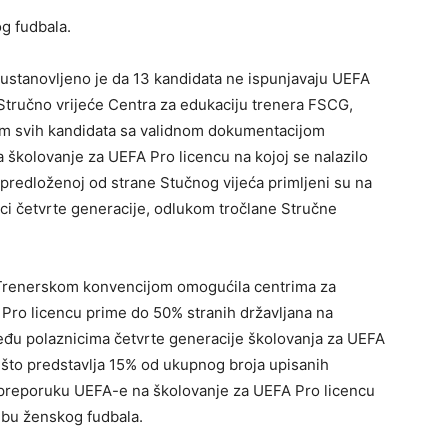
g fudbala.
ustanovljeno je da 13 kandidata ne ispunjavaju UEFA
e Stručno vrijeće Centra za edukaciju trenera FSCG,
em svih kandidata sa validnom dokumentacijom
a školovanje za UEFA Pro licencu na kojoj se nalazilo
ti predloženoj od strane Stučnog vijeća primljeni su na
ci četvrte generacije, odlukom tročlane Stručne
 Trenerskom konvencijom omogućila centrima za
 Pro licencu prime do 50% stranih državljana na
eđu polaznicima četvrte generacije školovanja za UEFA
a što predstavlja 15% od ukupnog broja upisanih
 preporuku UEFA-e na školovanje za UEFA Pro licencu
lubu ženskog fudbala.