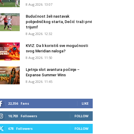
8 Aug 2026. 13:07
Budućnost želi nastavak
pobjedničkog starta, Dečić traži prvi
trijumf
8 Aug 2026. 12:32
KVIZ: Da li koristiš sve mogućnosti
svog Meridian naloga?
8 Aug 2026. 11:50
Ljetnja slot avantura počinje –
Expanse Summer Wins
8 Aug 2026. 11:45
22,356
Fans
LIKE
10,703
Followers
FOLLOW
678
Followers
FOLLOW