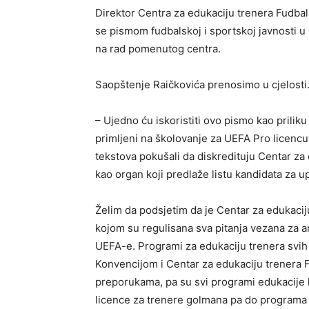
Direktor Centra za edukaciju trenera Fudba
se pismom fudbalskoj i sportskoj javnosti u
na rad pomenutog centra.
Saopštenje Raičkovića prenosimo u cjelosti
– Ujedno ću iskoristiti ovo pismo kao prilik
primljeni na školovanje za UEFA Pro licencu,
tekstova pokušali da diskredituju Centar za
kao organ koji predlaže listu kandidata za u
Želim da podsjetim da je Centar za edukaci
kojom su regulisana sva pitanja vezana za a
UEFA-e. Programi za edukaciju trenera svih
Konvencijom i Centar za edukaciju trenera 
preporukama, pa su svi programi edukacije 
licence za trenere golmana pa do programa 