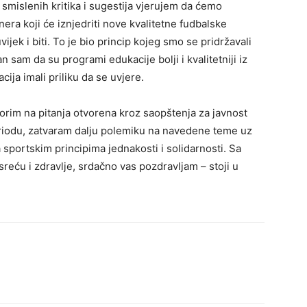
smislenih kritika i sugestija vjerujem da ćemo
enera koji će iznjedriti nove kvalitetne fudbalske
ijek i biti. To je bio princip kojeg smo se pridržavali
 sam da su programi edukacije bolji i kvalitetniji iz
cija imali priliku da se uvjere.
im na pitanja otvorena kroz saopštenja za javnost
riodu, zatvaram dalju polemiku na navedene teme uz
portskim principima jednakosti i solidarnosti. Sa
eću i zdravlje, srdačno vas pozdravljam – stoji u