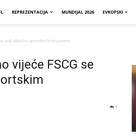
FL
REPREZENTACIJA
MUNDIJAL 2026
EVROPSKI
se vodi isključivo sportskim kriterijumima
no vijeće FSCG se
portskim
1