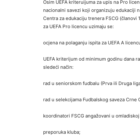
Osim UEFA kriteruijuma za upis na Pro licenc
nacionalni savezi koji organizuju edukacij
Centra za edukaciju trenera FSCG (članovi 12
za UEFA Pro licencu uzimaju se:
ocjena na polaganju ispita za UEFA A licenc
UEFA kriterijum od minimum godinu dana rad
sledeći način:
rad u seniorskom fudbalu (Prva ili Druga liga
rad u selekcijama Fudbalskog saveza Crne 
koordinatori FSCG angažovani u omladiskoj i
preporuka kluba;