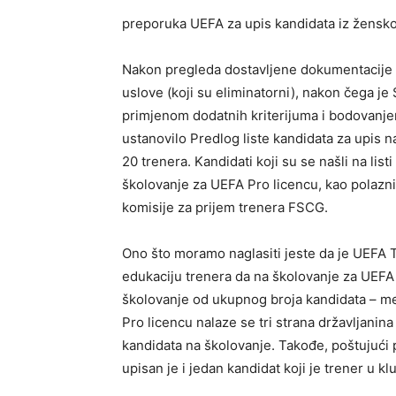
preporuka UEFA za upis kandidata iz žensko
Nakon pregleda dostavljene dokumentacije 
uslove (koji su eliminatorni), nakon čega j
primjenom dodatnih kriterijuma i bodovanj
ustanovilo Predlog liste kandidata za upis n
20 trenera. Kandidati koji su se našli na lis
školovanje za UEFA Pro licencu, kao polazni
komisije za prijem trenera FSCG.
Ono što moramo naglasiti jeste da je UEFA
edukaciju trenera da na školovanje za UEFA
školovanje od ukupnog broja kandidata – m
Pro licencu nalaze se tri strana državljanin
kandidata na školovanje. Takođe, poštujući
upisan je i jedan kandidat koji je trener u k