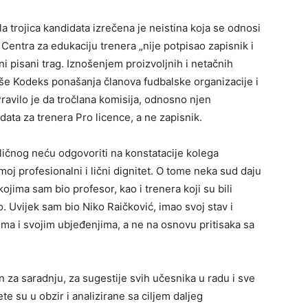
 trojica kandidata izrečena je neistina koja se odnosi
Centra za edukaciju trenera „nije potpisao zapisnik i
i pisani trag. Iznošenjem proizvoljnih i netačnih
rše Kodeks ponašanja članova fudbalske organizacije i
ravilo je da tročlana komisija, odnosno njen
ata za trenera Pro licence, a ne zapisnik.
ličnog neću odgovoriti na konstatacije kolega
oj profesionalni i lični dignitet. O tome neka sud daju
ojima sam bio profesor, kao i trenera koji su bili
. Uvijek sam bio Niko Raičković, imao svoj stav i
ima i svojim ubjeđenjima, a ne na osnovu pritisaka sa
 za saradnju, za sugestije svih učesnika u radu i sve
te su u obzir i analizirane sa ciljem daljeg