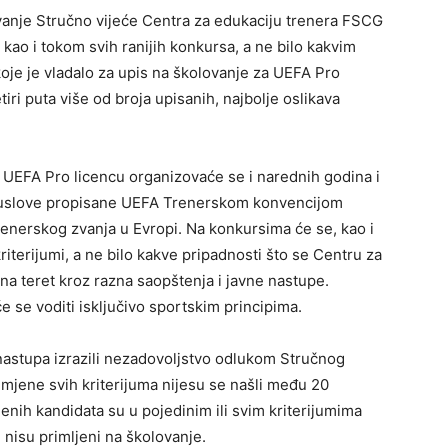
ovanje Stručno vijeće Centra za edukaciju trenera FSCG
 kao i tokom svih ranijih konkursa, a ne bilo kakvim
koje je vladalo za upis na školovanje za UEFA Pro
tiri puta više od broja upisanih, najbolje oslikava
 UEFA Pro licencu organizovaće se i narednih godina i
ne uslove propisane UEFA Trenerskom konvencijom
enerskog zvanja u Evropi. Na konkursima će se, kao i
kriterijumi, a ne bilo kakve pripadnosti što se Centru za
na teret kroz razna saopštenja i javne nastupe.
e se voditi isključivo sportskim principima.
 nastupa izrazili nezadovoljstvo odlukom Stručnog
imjene svih kriterijuma nijesu se našli među 20
ljenih kandidata su u pojedinim ili svim kriterijumima
i nisu primljeni na školovanje.