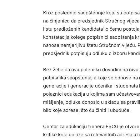
Kroz poslednje saopštennje koje su potpisala
na činjenicu da predsjednik Stručnog vijeća 
listu predloženih kandidata“ o čemu postojan
konstatacija kolege potpisnici saopštenja k
nanose nemjerljivu štetu Stručnom vijeću. P
predsjednik potpisuju odluku o izboru kandid
Bez želje da ovu polemiku dovodim na nivo 
potpisnika saopštenja, a koje se odnose na m
generacije i generacije učenika i studenata k
polaznici edukacija u kojima sam učestvovao
mišljenje, odluke donosio u skladu sa pravil
bilo koje adrese, što ću činiti i ubuduće.
Centar za edukaciju trenera FSCG je otvoren
kritike koje dolaze sa relevantnih adresa uze