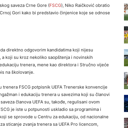
lskog saveza Crne Gore (
FSCG
), Niko Raičković obratio
 Crnoj Gori kako bi predstavio činjenice koje se odnose
.
u da direktno odgovorim kandidatima koji nijesu
 a koji su kroz nekoliko saopštenja i novinskih
 edukaciju trenera, mene kao direktora i Stručno vijeće
pis na školovanje.
ju trenera FSCG potpisnik UEFA Trenerske konvencije
ngažman i edukaciju trenera u savezima koji su članovi
 saveza članova UEFA su, takođe, regulisani ovom
FSCG je iste u potpunosti uskladio sa programima i
koji se sprovode u Centru za edukaciju, od nacionalne
za sticanje zvanja trenera sa UEFA Pro licencom,