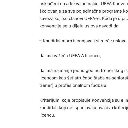
usklađeni na adekvatan način. UEFA Konvenci
školovanje za sve pojedinačne programe koj
saveza koji su članovi UEFA-e. Kada je u pi
konvencije se u dijelu uslova navodi da:
– Kandidat mora ispunjavati sledeće uslove 
da ima važeću UEFA A licencu,
da ima najmanje jednu godinu trenerskog is
licencom kao šef stručnog štaba na seniorsk
trener) u profesionalnom fudbalu.
Kriterijumi koje propisuje Konvencija su eli
kandidati koji ne ispunjavaju ova dva kriter
licencu.