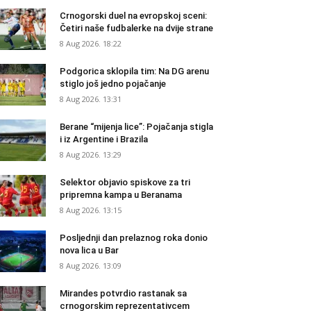
Crnogorski duel na evropskoj sceni:
Četiri naše fudbalerke na dvije strane
8 Aug 2026. 18:22
Podgorica sklopila tim: Na DG arenu
stiglo još jedno pojačanje
8 Aug 2026. 13:31
Berane “mijenja lice”: Pojačanja stigla
i iz Argentine i Brazila
8 Aug 2026. 13:29
Selektor objavio spiskove za tri
pripremna kampa u Beranama
8 Aug 2026. 13:15
Posljednji dan prelaznog roka donio
nova lica u Bar
8 Aug 2026. 13:09
Mirandes potvrdio rastanak sa
crnogorskim reprezentativcem