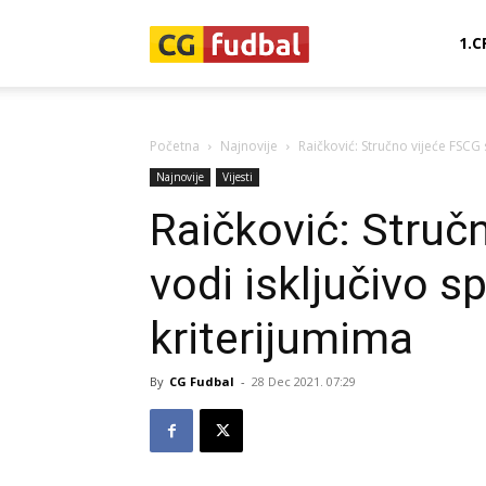
CG-
1.C
Fudbal
Početna
Najnovije
Raičković: Stručno vijeće FSCG 
Najnovije
Vijesti
Raičković: Struč
vodi isključivo s
kriterijumima
By
CG Fudbal
-
28 Dec 2021. 07:29