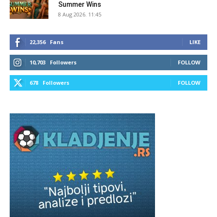
Summer Wins
8 Aug 2026. 11:45
22,356
Fans
LIKE
10,703
Followers
FOLLOW
678
Followers
FOLLOW