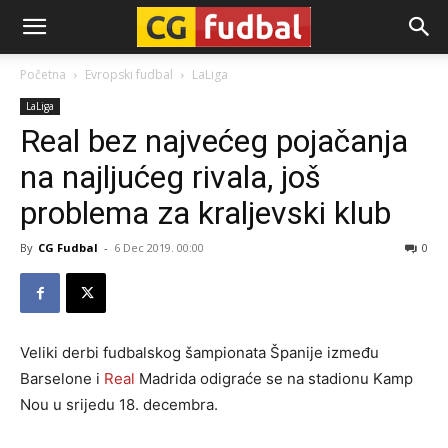
CG-
Početna
Evropski fudbal
LaLiga
LaLiga
Fudbal
Real bez najvećeg pojačanja
na najljućeg rivala, još
problema za kraljevski klub
By
CG Fudbal
-
6 Dec 2019. 00:00
0
Veliki derbi fudbalskog šampionata Španije između
Barselone i
Real
Madrida odigraće se na stadionu Kamp
Nou u srijedu 18. decembra.