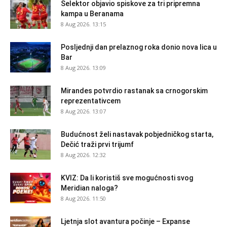
Selektor objavio spiskove za tri pripremna
kampa u Beranama
8 Aug 2026. 13:15
Posljednji dan prelaznog roka donio nova lica u
Bar
8 Aug 2026. 13:09
Mirandes potvrdio rastanak sa crnogorskim
reprezentativcem
8 Aug 2026. 13:07
Budućnost želi nastavak pobjedničkog starta,
Dečić traži prvi trijumf
8 Aug 2026. 12:32
KVIZ: Da li koristiš sve mogućnosti svog
Meridian naloga?
8 Aug 2026. 11:50
Ljetnja slot avantura počinje – Expanse