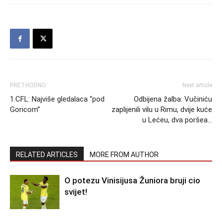
PRETHODNO
Next article
1.CFL: Najviše gledalaca “pod
Odbijena žalba: Vučiniću
Goricom”
zaplijenili vilu u Rimu, dvije kuće
u Lećeu, dva poršea…
RELATED ARTICLES
MORE FROM AUTHOR
O potezu Vinisijusa Žuniora bruji cio
svijet!