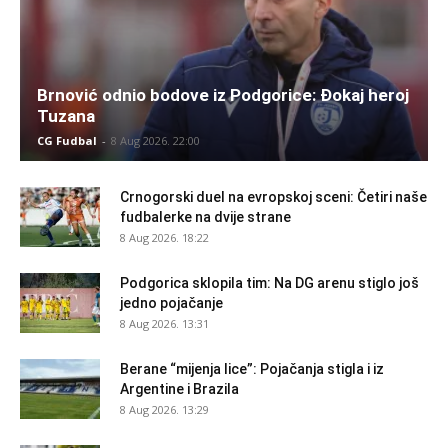
Brnović odnio bodove iz Podgorice: Đokaj heroj
Tuzana
CG Fudbal
-
8 Aug 2026. 22:00
Crnogorski duel na evropskoj sceni: Četiri naše
fudbalerke na dvije strane
8 Aug 2026. 18:22
Podgorica sklopila tim: Na DG arenu stiglo još
jedno pojačanje
8 Aug 2026. 13:31
Berane “mijenja lice”: Pojačanja stigla i iz
Argentine i Brazila
8 Aug 2026. 13:29