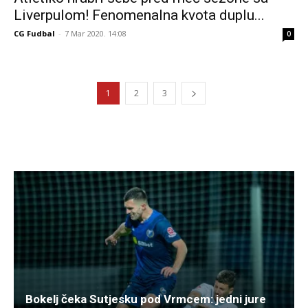
Liverpulom! Fenomenalna kvota duplu...
CG Fudbal
-
7 Mar 2020. 14:08
0
1
2
3
Bokelj čeka Sutjesku pod Vrmcem: jedni jure