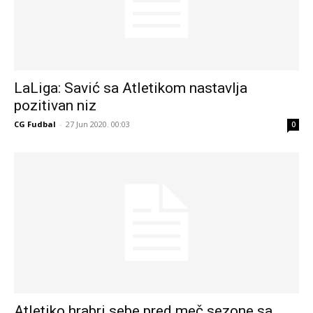
LaLiga: Savić sa Atletikom nastavlja
pozitivan niz
CG Fudbal
-
27 Jun 2020. 00:03
0
Atletiko hrabri sebe pred meč sezone sa