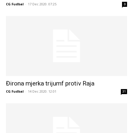
CG Fudbal
-
17 Dec 2020. 07:25
0
Đirona mjerka trijumf protiv Raja
CG Fudbal
-
14 Dec 2020. 12:01
31