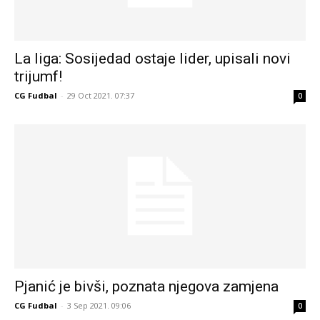
La liga: Sosijedad ostaje lider, upisali novi
trijumf!
CG Fudbal
-
29 Oct 2021. 07:37
0
Pjanić je bivši, poznata njegova zamjena
CG Fudbal
-
3 Sep 2021. 09:06
0