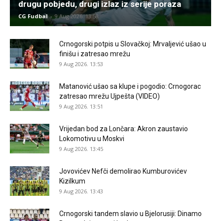
drugu pobjedu, drugi izlaz iz serije poraza
CG Fudbal
-
9 Aug 2026. 13:58
Crnogorski potpis u Slovačkoj: Mrvaljević ušao u
finišu i zatresao mrežu
9 Aug 2026. 13:53
Matanović ušao sa klupe i pogodio: Crnogorac
zatresao mrežu Ujpešta (VIDEO)
9 Aug 2026. 13:51
Vrijedan bod za Lončara: Akron zaustavio
Lokomotivu u Moskvi
9 Aug 2026. 13:45
Jovovićev Nefči demolirao Kumburovićev
Kizilkum
9 Aug 2026. 13:43
Crnogorski tandem slavio u Bjelorusiji: Dinamo