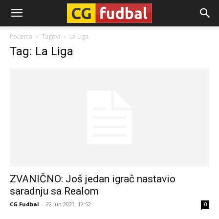
CG-
Početna
Tagovi
La Liga
Tag: La Liga
Fudbal
ZVANIČNO: Još jedan igrač nastavio
saradnju sa Realom
CG Fudbal
-
22 Jun 2023. 12:52
0