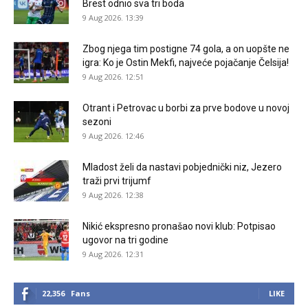
Brest odnio sva tri boda
9 Aug 2026. 13:39
Zbog njega tim postigne 74 gola, a on uopšte ne
igra: Ko je Ostin Mekfi, najveće pojačanje Čelsija!
9 Aug 2026. 12:51
Otrant i Petrovac u borbi za prve bodove u novoj
sezoni
9 Aug 2026. 12:46
Mladost želi da nastavi pobjednički niz, Jezero
traži prvi trijumf
9 Aug 2026. 12:38
Nikić ekspresno pronašao novi klub: Potpisao
ugovor na tri godine
9 Aug 2026. 12:31
22,356
Fans
LIKE