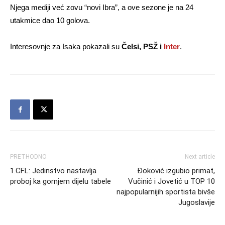
Njega mediji već zovu “novi Ibra”, a ove sezone je na 24
utakmice dao 10 golova.
Interesovnje za Isaka pokazali su
Čelsi, PSŽ i
Inter
.
PRETHODNO
Next article
1.CFL: Jedinstvo nastavlja
Đoković izgubio primat,
proboj ka gornjem dijelu tabele
Vučinić i Jovetić u TOP 10
najpopularnijih sportista bivše
Jugoslavije