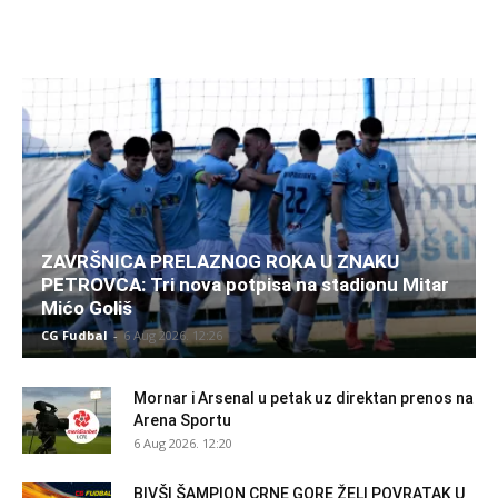
ZAVRŠNICA PRELAZNOG ROKA U ZNAKU
PETROVCA: Tri nova potpisa na stadionu Mitar
Mićo Goliš
CG Fudbal
-
6 Aug 2026. 12:26
Mornar i Arsenal u petak uz direktan prenos na
Arena Sportu
6 Aug 2026. 12:20
BIVŠI ŠAMPION CRNE GORE ŽELI POVRATAK U