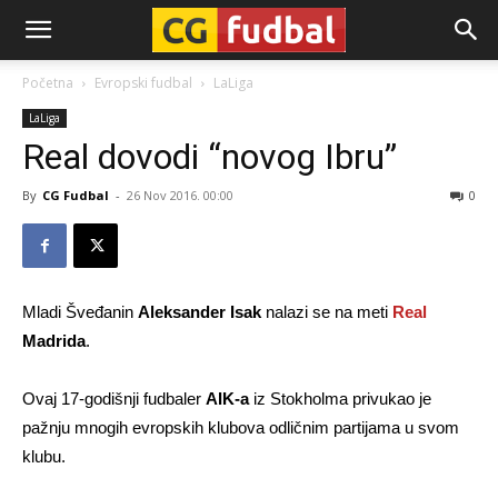
CG-
Početna
Evropski fudbal
LaLiga
LaLiga
Fudbal
Real dovodi “novog Ibru”
By
CG Fudbal
-
26 Nov 2016. 00:00
0
Mladi Šveđanin
Aleksander Isak
nalazi se na meti
Real
Madrida
.
Ovaj 17-godišnji fudbaler
AIK-a
iz Stokholma privukao je
pažnju mnogih evropskih klubova odličnim partijama u svom
klubu.