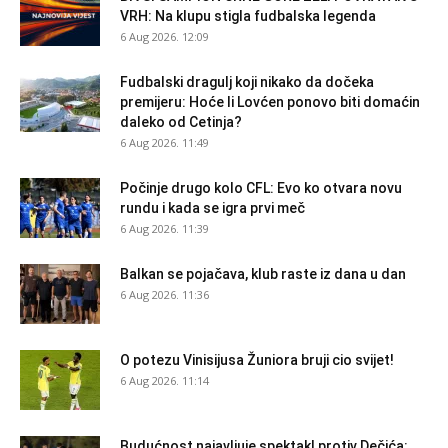
VRH: Na klupu stigla fudbalska legenda
6 Aug 2026. 12:09
Fudbalski dragulj koji nikako da dočeka
premijeru: Hoće li Lovćen ponovo biti domaćin
daleko od Cetinja?
6 Aug 2026. 11:49
Počinje drugo kolo CFL: Evo ko otvara novu
rundu i kada se igra prvi meč
6 Aug 2026. 11:39
Balkan se pojačava, klub raste iz dana u dan
6 Aug 2026. 11:36
O potezu Vinisijusa Žuniora bruji cio svijet!
6 Aug 2026. 11:14
Budućnost najavljuje spektakl protiv Dečića: