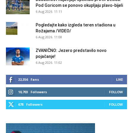
Pod Goricom se ponovo okupljaju plavo-bijeli
6 Aug 2026. 11:11
Pogledajte kako izgleda teren stadiona u
Rožajama /VIDEO/
6 Aug 2026. 11:08
ZVANIČNO: Jezero predstavilo novo
pojačanje!
6 Aug 2026. 11:02
22,356
Fans
LIKE
10,703
Followers
FOLLOW
678
Followers
FOLLOW