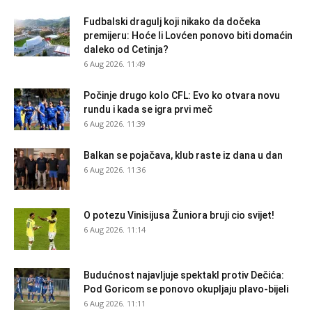
Fudbalski dragulj koji nikako da dočeka
premijeru: Hoće li Lovćen ponovo biti domaćin
daleko od Cetinja?
6 Aug 2026. 11:49
Počinje drugo kolo CFL: Evo ko otvara novu
rundu i kada se igra prvi meč
6 Aug 2026. 11:39
Balkan se pojačava, klub raste iz dana u dan
6 Aug 2026. 11:36
O potezu Vinisijusa Žuniora bruji cio svijet!
6 Aug 2026. 11:14
Budućnost najavljuje spektakl protiv Dečića:
Pod Goricom se ponovo okupljaju plavo-bijeli
6 Aug 2026. 11:11