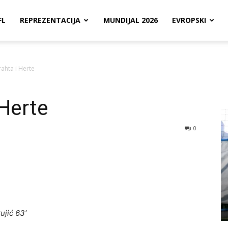
FL
REPREZENTACIJA
MUNDIJAL 2026
EVROPSKI
rahta i Herte
 Herte
0
ujić 63′