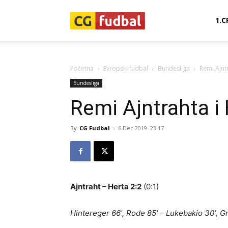
CG-
1.C
Fudbal
Početna
Evropski fudbal
Bundesliga
Remi Ajnt
Bundesliga
Remi Ajntrahta i
By
CG Fudbal
-
6 Dec 2019. 23:17
Ajntraht – Herta 2:2
(0:1)
Hintereger 66′, Rode 85′ – Lukebakio 30′, Gr