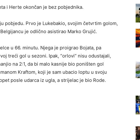
hta i Herte okončan je bez pobjednika.
vaju pobjedu. Prvo je Lukebakio, svojim četvrtim golom,
Belgijancu je odlično asistirao Marko Grujić.
jelce u 66. minutu. Njega je proigrao Bojata, pa
oj treći gol u sezoni. Ipak, “orlovi“ nisu odustajali,
njio na 2:1, da bi malo kasnije bio poništen gol
lmanom Kraftom, koji je sam ubacio loptu u svoju
pet posle udarca iz ugla, a strijelac je bio Rode.