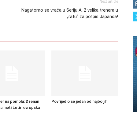
Next article
u
Nagatomo se vraća u Seriju A, 2 velika trenera u
„ratu“ za potpis Japanca!
sfer na pomolu: Dženan
Povrijedio se jedan od najboljih
na meti četiri evropska