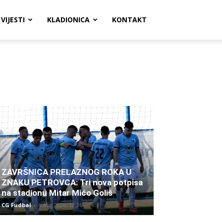
VIJESTI
KLADIONICA
KONTAKT
ZAVRŠNICA PRELAZNOG ROKA U
ZNAKU PETROVCA: Tri nova potpisa
na stadionu Mitar Mićo Goliš
CG Fudbal
-
6 Aug 2026. 12:26