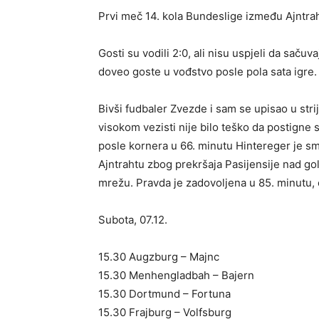
Prvi meč 14. kola Bundeslige između Ajntra
Gosti su vodili 2:0, ali nisu uspjeli da saču
doveo goste u vođstvo posle pola sata igre. 
Bivši fudbaler Zvezde i sam se upisao u stri
visokom vezisti nije bilo teško da postigne sv
posle kornera u 66. minutu Hintereger je sma
Ajntrahtu zbog prekršaja Pasijensije nad go
mrežu. Pravda je zadovoljena u 85. minutu, o
Subota, 07.12.
15.30 Augzburg – Majnc
15.30 Menhengladbah – Bajern
15.30 Dortmund – Fortuna
15.30 Frajburg – Volfsburg