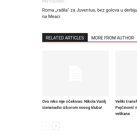
PRETHODNO
Roma „radila“ za Juventus, bez golova u derbij
na Meaci
RELATED ARTICLES
MORE FROM AUTHOR
Ovo niko nije očekivao: Nikola Vasilj
Veliki tran
izenenadio izborom novog kluba!
Pejčinović 
velikana