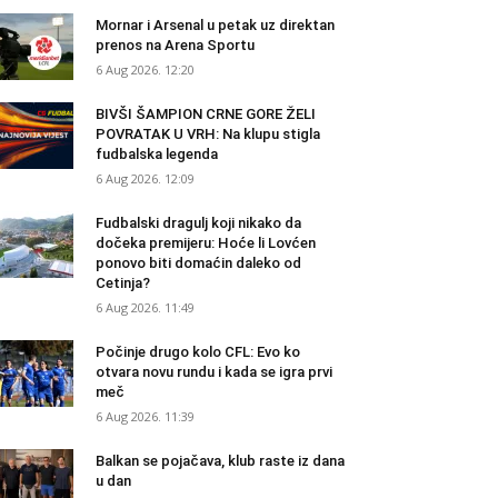
Mornar i Arsenal u petak uz direktan
prenos na Arena Sportu
6 Aug 2026. 12:20
BIVŠI ŠAMPION CRNE GORE ŽELI
POVRATAK U VRH: Na klupu stigla
fudbalska legenda
6 Aug 2026. 12:09
Fudbalski dragulj koji nikako da
dočeka premijeru: Hoće li Lovćen
ponovo biti domaćin daleko od
Cetinja?
6 Aug 2026. 11:49
Počinje drugo kolo CFL: Evo ko
otvara novu rundu i kada se igra prvi
meč
6 Aug 2026. 11:39
Balkan se pojačava, klub raste iz dana
u dan