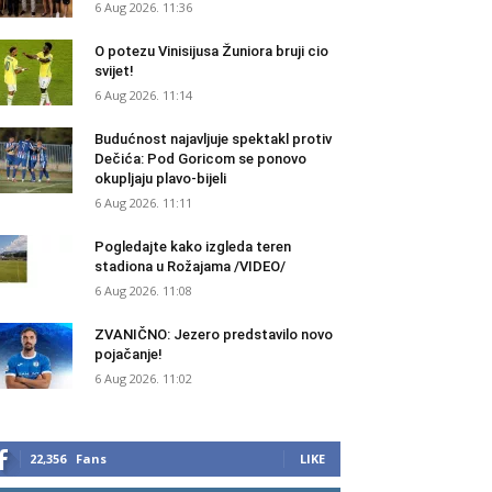
6 Aug 2026. 11:36
O potezu Vinisijusa Žuniora bruji cio
svijet!
6 Aug 2026. 11:14
Budućnost najavljuje spektakl protiv
Dečića: Pod Goricom se ponovo
okupljaju plavo-bijeli
6 Aug 2026. 11:11
Pogledajte kako izgleda teren
stadiona u Rožajama /VIDEO/
6 Aug 2026. 11:08
ZVANIČNO: Jezero predstavilo novo
pojačanje!
6 Aug 2026. 11:02
22,356
Fans
LIKE