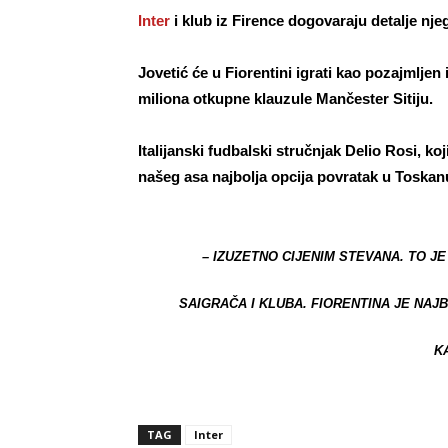
Inter
i klub iz Firence dogovaraju detalje nje
Jovetić će u Fiorentini igrati kao pozajmljen 
miliona otkupne klauzule Mančester Sitiju.
Italijanski fudbalski stručnjak
Delio Rosi
, ko
našeg asa najbolja opcija povratak u Toskan
– IZUZETNO CIJENIM STEVANA. TO 
SAIGRAČA I KLUBA. FIORENTINA JE NAJB
K
TAG
Inter