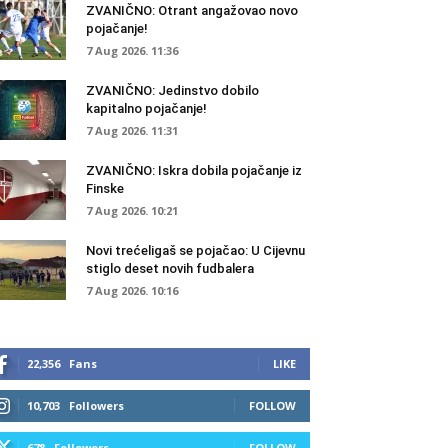
ZVANIČNO: Otrant angažovao novo
pojačanje!
7 Aug 2026. 11:36
ZVANIČNO: Jedinstvo dobilo
kapitalno pojačanje!
7 Aug 2026. 11:31
ZVANIČNO: Iskra dobila pojačanje iz
Finske
7 Aug 2026. 10:21
Novi trećeligaš se pojačao: U Cijevnu
stiglo deset novih fudbalera
7 Aug 2026. 10:16
22,356
Fans
LIKE
10,703
Followers
FOLLOW
678
Followers
FOLLOW