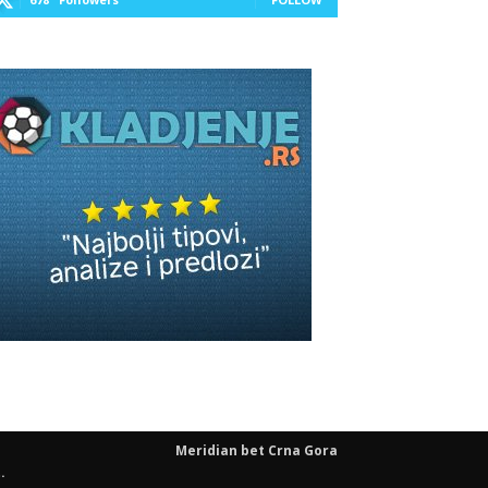
Meridian bet Crna Gora
.