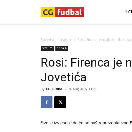
CG-
1.C
Fudbal
Početna
feature
Rosi: Firenca je najbolji izbor za 
feature
Seria A
Rosi: Firenca je n
Jovetića
By
CG Fudbal
-
26 Aug 2016. 13:18
Sve je izvjesnije da će se naš reprezentativac
S