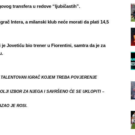
govog transfera u redove “ljubičastih”.
igrač Intera, a milanski klub neće morati da plati 14,5
ji je Jovetiću bio trener u Fiorentini, samtra da je za
u.
JE TALENTOVAN IGRAČ KOJEM TREBA POVJERENJE
OLJI IZBOR ZA NJEGA I SAVRŠENO ĆE SE UKLOPITI –
AZAO JE ROSI.