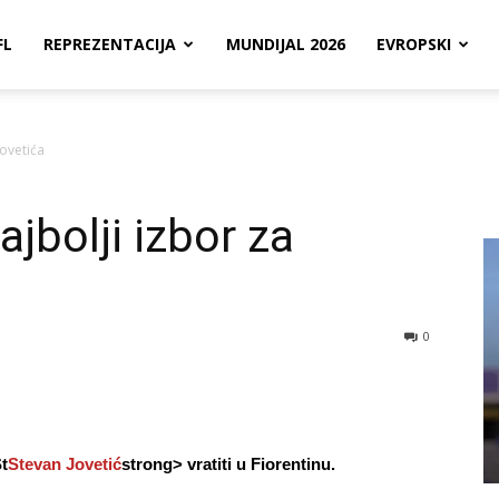
FL
REPREZENTACIJA
MUNDIJAL 2026
EVROPSKI
Jovetića
ajbolji izbor za
0
t
Stevan Jovetić
strong> vratiti u
Fiorentinu.