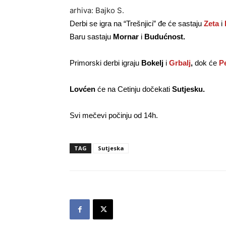
arhiva: Bajko S.
Derbi se igra na “Trešnjici” đe će sastaju
Zeta
i
Baru sastaju
Mornar
i
Budućnost.
Primorski derbi igraju
Bokelj
i
Grbalj
,
dok će
P
Lovćen
će na Cetinju dočekati
Sutjesku.
Svi mečevi počinju od 14h.
TAG
Sutjeska