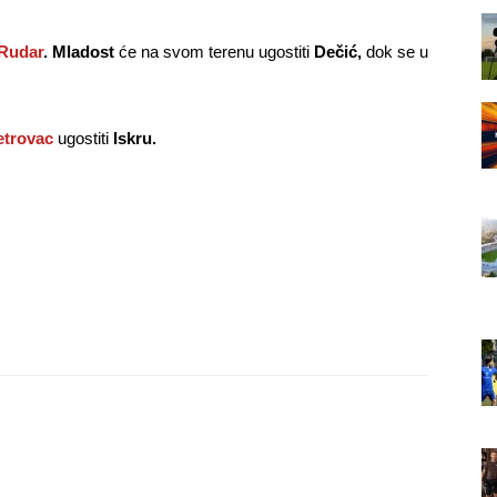
Rudar
. Mladost
će na svom terenu ugostiti
Dečić,
dok se u
etrovac
ugostiti
Iskru.