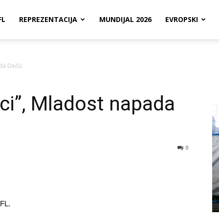
FL
REPREZENTACIJA
MUNDIJAL 2026
EVROPSKI
da Dečić
ici”, Mladost napada
0
CFL.