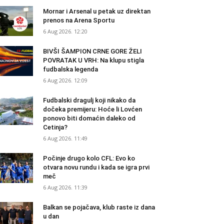
Mornar i Arsenal u petak uz direktan
prenos na Arena Sportu
6 Aug 2026. 12:20
BIVŠI ŠAMPION CRNE GORE ŽELI
POVRATAK U VRH: Na klupu stigla
fudbalska legenda
6 Aug 2026. 12:09
Fudbalski dragulj koji nikako da
dočeka premijeru: Hoće li Lovćen
ponovo biti domaćin daleko od
Cetinja?
6 Aug 2026. 11:49
Počinje drugo kolo CFL: Evo ko
otvara novu rundu i kada se igra prvi
meč
6 Aug 2026. 11:39
Balkan se pojačava, klub raste iz dana
u dan