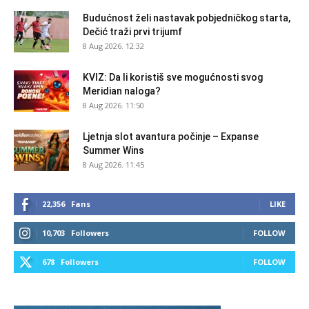
Budućnost želi nastavak pobjedničkog starta,
Dečić traži prvi trijumf
8 Aug 2026. 12:32
KVIZ: Da li koristiš sve mogućnosti svog
Meridian naloga?
8 Aug 2026. 11:50
Ljetnja slot avantura počinje – Expanse
Summer Wins
8 Aug 2026. 11:45
22,356
Fans
LIKE
10,703
Followers
FOLLOW
678
Followers
FOLLOW