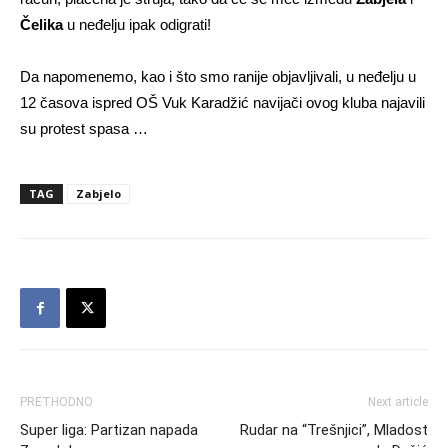
Čelika
u neđelju ipak odigrati!
Da napomenemo, kao i što smo ranije objavljivali, u neđelju u
12 časova ispred OŠ Vuk Karadžić navijači ovog kluba najavili
su protest spasa …
TAG
Zabjelo
PRETHODNO
Next article
Super liga: Partizan napada
Rudar na “Trešnjici”, Mladost