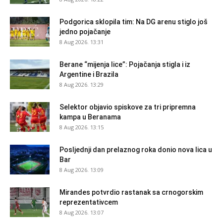
Podgorica sklopila tim: Na DG arenu stiglo još
jedno pojačanje
8 Aug 2026. 13:31
Berane “mijenja lice”: Pojačanja stigla i iz
Argentine i Brazila
8 Aug 2026. 13:29
Selektor objavio spiskove za tri pripremna
kampa u Beranama
8 Aug 2026. 13:15
Posljednji dan prelaznog roka donio nova lica u
Bar
8 Aug 2026. 13:09
Mirandes potvrdio rastanak sa crnogorskim
reprezentativcem
8 Aug 2026. 13:07