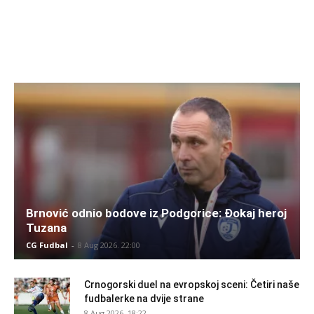
Brnović odnio bodove iz Podgorice: Đokaj heroj
Tuzana
CG Fudbal
-
8 Aug 2026. 22:00
Crnogorski duel na evropskoj sceni: Četiri naše
fudbalerke na dvije strane
8 Aug 2026. 18:22