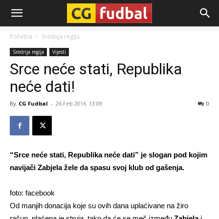
CG-
Početna
Srednja regija
Srednja regija
Vijesti
Fudbal
Srce neće stati, Republika
neće dati!
By
CG Fudbal
-
26 Feb 2016. 13:09
0
“Srce neće stati, Republika neće dati” je slogan pod kojim
navijači Zabjela žele da spasu svoj klub od gašenja.
foto: facebook
Od manjih donacija koje su ovih dana uplaćivane na žiro
račun, plaćena je struja, tako da će se meč između
Zabjela
i