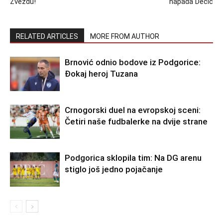
Zvezdu!
napada Dečić
RELATED ARTICLES
MORE FROM AUTHOR
Brnović odnio bodove iz Podgorice:
Đokaj heroj Tuzana
Crnogorski duel na evropskoj sceni:
Četiri naše fudbalerke na dvije strane
Podgorica sklopila tim: Na DG arenu
stiglo još jedno pojačanje