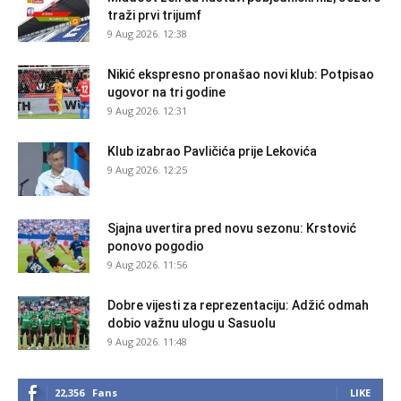
traži prvi trijumf
9 Aug 2026. 12:38
Nikić ekspresno pronašao novi klub: Potpisao
ugovor na tri godine
9 Aug 2026. 12:31
Klub izabrao Pavličića prije Lekovića
9 Aug 2026. 12:25
Sjajna uvertira pred novu sezonu: Krstović
ponovo pogodio
9 Aug 2026. 11:56
Dobre vijesti za reprezentaciju: Adžić odmah
dobio važnu ulogu u Sasuolu
9 Aug 2026. 11:48
22,356
Fans
LIKE