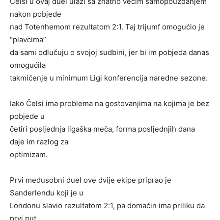
Čelsi u ovaj duel ulazi sa znatno većim samopouzdanjem
nakon pobjede
nad Totenhemom rezultatom 2:1. Taj trijumf omogućio je
“plavcima”
da sami odlučuju o svojoj sudbini, jer bi im pobjeda danas
omogućila
takmičenje u minimum Ligi konferencija naredne sezone.
Iako Čelsi ima problema na gostovanjima na kojima je bez
pobjede u
četiri posljednja ligaška meča, forma posljednjih dana
daje im razlog za
optimizam.
Prvi međusobni duel ove dvije ekipe priprao je
Sanderlendu koji je u
Londonu slavio rezultatom 2:1, pa domaćin ima priliku da
prvi put