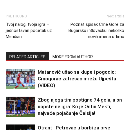
PRETHODNO
Next article
Tvoj nalog, tvoja igra –
Poznat spisak Crne Gore za
jednostavan početak uz
Bugarsku i Slovačku: nekoliko
Meridian
novih imena u timu
RELATED ARTICLES
MORE FROM AUTHOR
Matanović ušao sa klupe i pogodio:
Crnogorac zatresao mrežu Ujpešta
(VIDEO)
Zbog njega tim postigne 74 gola, a on
uopšte ne igra: Ko je Ostin Mekfi,
najveće pojačanje Čelsija!
Otrant i Petrovac u borbi za prve