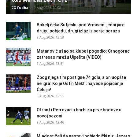
kolo Meridianbet 1.CFL
CG Fudbal
-
9 Aug 2026. 22:08
Bokelj čeka Sutjesku pod Vrmcem: jedni jure
drugu pobjedu, drugi izlaz iz serije poraza
9 Aug 2026. 13:58
Matanović ušao sa klupe i pogodio: Crnogorac
zatresao mrežu Ujpešta (VIDEO)
9 Aug 2026. 13:51
Zbog njega tim postigne 74 gola, a on uopšte
ne igra: Ko je Ostin Mekfi, najveće pojačanje
Čelsija!
9 Aug 2026. 12:51
Otrant i Petrovac u borbi za prve bodove u
novoj sezoni
9 Aug 2026. 12:46
Mladost želi da nastavi pobjednički niz, Jezero