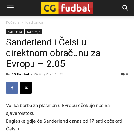
CG-
Početna
Kladionica
Kladionica
Najnovije
Fudbal
Sanderlend i Čelsi u
direktnom obračunu za
Evropu – 2.05
By
CG Fudbal
-
24 May 2026. 10:03
0
Velika borba za plasman u Evropu očekuje nas na
sjeveroistoku
Engleske gdje će Sanderlend danas od 17 sati dočekati
Čelsi u