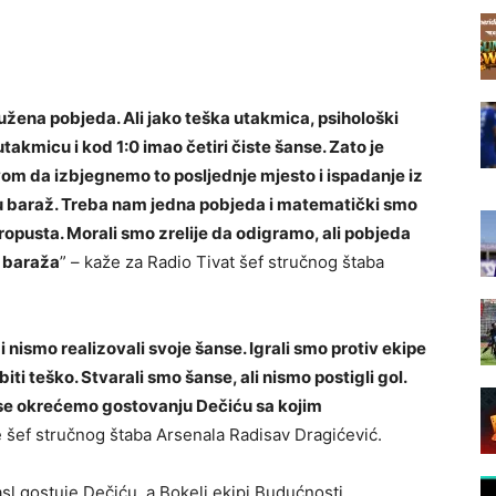
užena pobjeda. Ali jako teška utakmica, psihološki
akmicu i kod 1:0 imao četiri čiste šanse. Zato je
vom da izbjegnemo to posljednje mjesto i ispadanje iz
u baraž. Treba nam jedna pobjeda i matematički smo
 propusta. Morali smo zrelije da odigramo, ali pobjeda
u baraža
” – kaže za Radio Tivat šef stručnog štaba
 nismo realizovali svoje šanse. Igrali smo protiv ekipe
biti teško. Stvarali smo šanse, ali nismo postigli gol.
i se okrećemo gostovanju Dečiću sa kojim
e šef stručnog štaba Arsenala Radisav Dragićević.
sl gostuje Dečiću, a Bokelj ekipi Budućnosti.