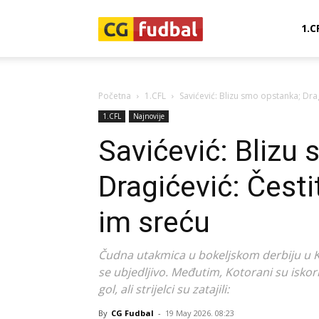
CG-
1.C
Fudbal
Početna
1.CFL
Savićević: Blizu smo opstanka; Drag
1.CFL
Najnovije
Savićević: Blizu
Dragićević: Česti
im sreću
Čudna utakmica u bokeljskom derbiju u Ko
se ubjedljivo. Međutim, Kotorani su iskorist
gol, ali strijelci su zatajili:
By
CG Fudbal
-
19 May 2026. 08:23