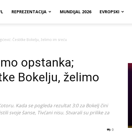
FL
REPREZENTACIJA
MUNDIJAL 2026
EVROPSKI
ićević: Čestitke Bokelju, želimo im sreću
 smo opstanka;
tke Bokelju, želimo
toru. Kada se pogleda rezultat 3:0 za Bokelj čini
ili svoje šanse, Tivćani nisu. Stvarali su prilike za
0