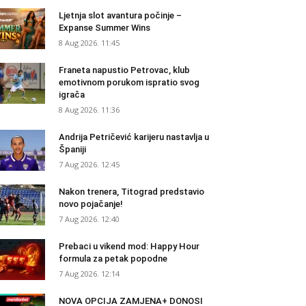
Ljetnja slot avantura počinje –
Expanse Summer Wins
8 Aug 2026. 11:45
Franeta napustio Petrovac, klub
emotivnom porukom ispratio svog
igrača
8 Aug 2026. 11:36
Andrija Petričević karijeru nastavlja u
Španiji
7 Aug 2026. 12:45
Nakon trenera, Titograd predstavio
novo pojačanje!
7 Aug 2026. 12:40
Prebaci u vikend mod: Happy Hour
formula za petak popodne
7 Aug 2026. 12:14
NOVA OPCIJA ZAMJENA+ DONOSI