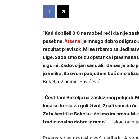
“
Kad dobiješ 3:0 ne možeš reći da nije zasl
posebno.
Arsenal
je mnogo dobro odigrao ut
rezultat previsok. Mi se trkamo sa Jedinst
Lige. Sada smo blizu opstanka i plasmana 
sigurni. Zadovoljan sam. ali i danas je bilo
je velika. Sa ovom pobjedom baš smo bliz
Bokelja Vladimir Savićević.
“
Čestitam Bokelju na zasluženoj pobjedi. Mi
koja se borila za goli život. Znali smo da će 
Zato čestitke Bokelju i želimo im sreću. M
tradicionalno dobro igramo
” – rekao nam j
Prvenstvo se nastavlja već u srijedu, Arsena