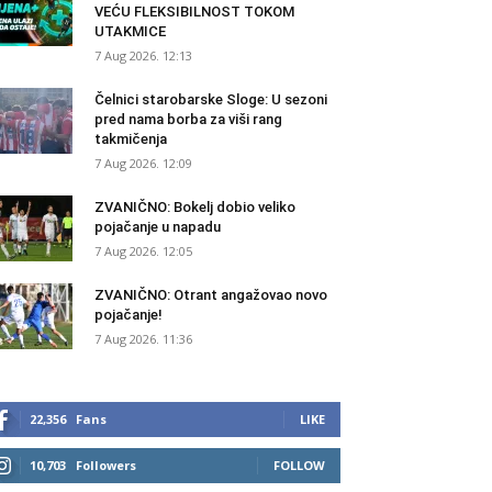
VEĆU FLEKSIBILNOST TOKOM
UTAKMICE
7 Aug 2026. 12:13
Čelnici starobarske Sloge: U sezoni
pred nama borba za viši rang
takmičenja
7 Aug 2026. 12:09
ZVANIČNO: Bokelj dobio veliko
pojačanje u napadu
7 Aug 2026. 12:05
ZVANIČNO: Otrant angažovao novo
pojačanje!
7 Aug 2026. 11:36
22,356
Fans
LIKE
10,703
Followers
FOLLOW