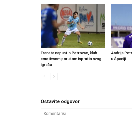
Franeta napustio Petrovac, klub
Andrija Petr
emotivnom porukom ispratio svog
u Španiji
igrača
Ostavite odgovor