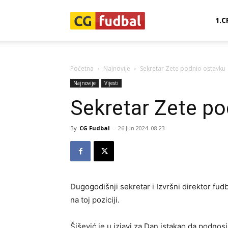
CG-
1.C
Fudbal
Početna
Najnovije
Sekretar Zete podnio ostavku
Najnovije
Vijesti
Sekretar Zete po
By
CG Fudbal
-
26 Jun 2024. 08:23
Dugogodišnji sekretar i Izvršni direktor fu
na toj poziciji.
Šišević je u izjavi za Dan istakao da podnos