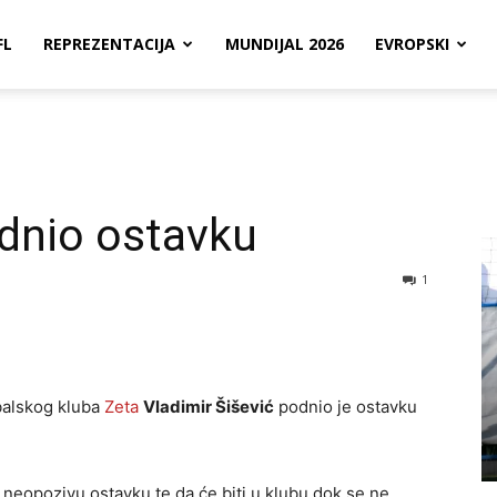
FL
REPREZENTACIJA
MUNDIJAL 2026
EVROPSKI
dnio ostavku
1
dbalskog kluba
Zeta
Vladimir Šišević
podnio je ostavku
i neopozivu ostavku te da će biti u klubu dok se ne