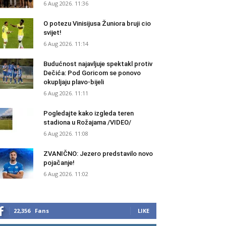
6 Aug 2026. 11:36
O potezu Vinisijusa Žuniora bruji cio
svijet!
6 Aug 2026. 11:14
Budućnost najavljuje spektakl protiv
Dečića: Pod Goricom se ponovo
okupljaju plavo-bijeli
6 Aug 2026. 11:11
Pogledajte kako izgleda teren
stadiona u Rožajama /VIDEO/
6 Aug 2026. 11:08
ZVANIČNO: Jezero predstavilo novo
pojačanje!
6 Aug 2026. 11:02
22,356
Fans
LIKE