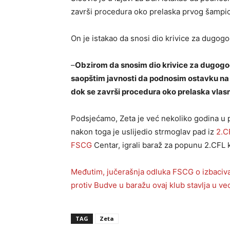
završi procedura oko prelaska prvog šampi
On je istakao da snosi dio krivice za dugogo
–
Obzirom da snosim dio krivice za dugogod
saopštim javnosti da podnosim ostavku na m
dok se završi procedura oko prelaska vlasn
Podsjećamo, Zeta je već nekoliko godina u p
nakon toga je uslijedio strmoglav pad iz
2.C
FSCG
Centar, igrali baraž za popunu 2.CFL k
Međutim, jučerašnja odluka FSCG o izbaciv
protiv Budve u baražu ovaj klub stavlja u ve
TAG
Zeta