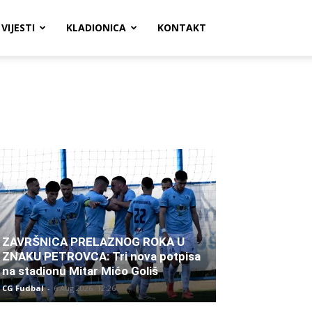
VIJESTI
KLADIONICA
KONTAKT
ZAVRŠNICA PRELAZNOG ROKA U
ZNAKU PETROVCA: Tri nova potpisa
na stadionu Mitar Mićo Goliš
CG Fudbal
-
6 Aug 2026. 12:26