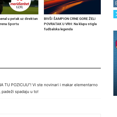
senal u petak uz direktan
BIVŠI ŠAMPION CRNE GORE ŽELI
Arena Sportu
POVRATAK U VRH: Na klupu stigla
fudbalska legenda
 “NA TU POZICIJU”! Vi ste novinari i makar elementarno
 padeži spadaju u to!