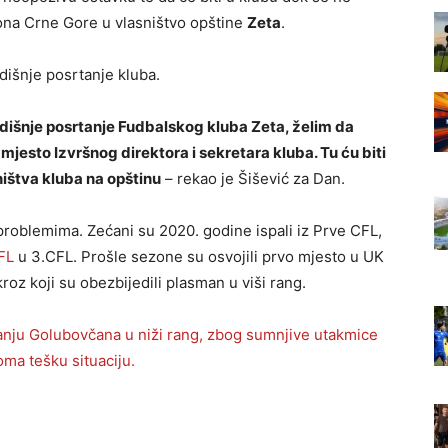
ona Crne Gore u vlasništvo opštine
Zeta
.
dišnje posrtanje kluba.
išnje posrtanje Fudbalskog kluba Zeta, želim da
jesto Izvršnog direktora i sekretara kluba. Tu ću biti
ištva kluba na opštinu
– rekao je Šišević za Dan.
roblemima. Zećani su 2020. godine ispali iz Prve CFL,
FL
u 3.CFL. Prošle sezone su osvojili prvo mjesto u UK
roz koji su obezbijedili plasman u viši rang.
anju Golubovčana u niži rang, zbog sumnjive utakmice
oma tešku situaciju.