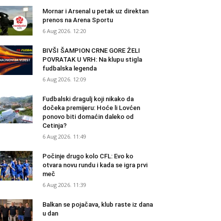
Mornar i Arsenal u petak uz direktan
prenos na Arena Sportu
6 Aug 2026. 12:20
BIVŠI ŠAMPION CRNE GORE ŽELI
POVRATAK U VRH: Na klupu stigla
fudbalska legenda
6 Aug 2026. 12:09
Fudbalski dragulj koji nikako da
dočeka premijeru: Hoće li Lovćen
ponovo biti domaćin daleko od
Cetinja?
6 Aug 2026. 11:49
Počinje drugo kolo CFL: Evo ko
otvara novu rundu i kada se igra prvi
meč
6 Aug 2026. 11:39
Balkan se pojačava, klub raste iz dana
u dan