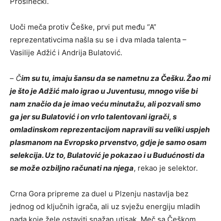
Prosinečki.
Uoči meča protiv Češke, prvi put među “A”
reprezentativcima našla su se i dva mlada talenta –
Vasilije Adžić i Andrija Bulatović.
–
Č
im su tu, imaju šansu da se nametnu za Češku. Žao mi
je što je Adžić malo igrao u Juventusu, mnogo više bi
nam značio da je imao veću minutažu, ali pozvali smo
ga jer su Bulatović i on vrlo talentovani igrači, s
omladinskom reprezentacijom napravili su veliki uspjeh
plasmanom na Evropsko prvenstvo, gdje je samo osam
selekcija. Uz to, Bulatović je pokazao i u Budućnosti da
se može ozbiljno računati na njega
, rekao je selektor.
Crna Gora pripreme za duel u Plzenju nastavlja bez
jednog od ključnih igrača, ali uz svježu energiju mladih
nada koje žele ostaviti snažan utisak. Meč sa Češkom