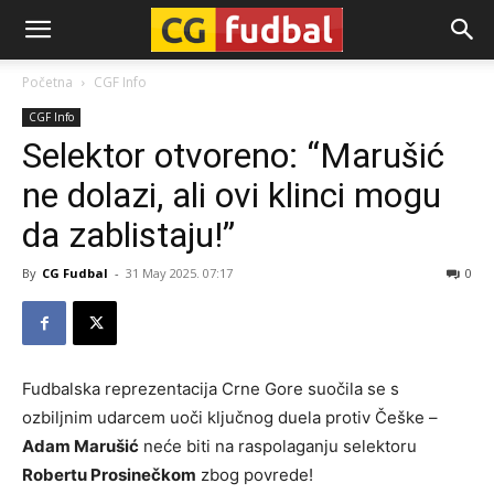
CG-
Početna
CGF Info
CGF Info
Fudbal
Selektor otvoreno: “Marušić
ne dolazi, ali ovi klinci mogu
da zablistaju!”
By
CG Fudbal
-
31 May 2025. 07:17
0
Fudbalska reprezentacija Crne Gore suočila se s
ozbiljnim udarcem uoči ključnog duela protiv Češke –
Adam Marušić
neće biti na raspolaganju selektoru
Robertu Prosinečkom
zbog povrede!