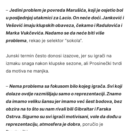
–
Jedini problem je povreda Marušića, koji je osjetio bol
u posljednjoj utakmici za Lacio. On neće doći. Janković i
Vešović imaju klupskih obaveza, čekamo i Radulovića i
Marka Vukčevića. Nadamo se da neće biti više
problema
, rekao je selektor “sokola”.
Junski termin često donosi izazove, jer su igrači na
izmaku snaga nakon klupske sezone, ali Prosinečki tvrdi
da motiva ne manjka.
–
Nema problema sa fokusom bilo kojeg igrača. Svi koji
dolaze ovdje razmišljaju samo o reprezentaciji. Znamo
da imamo veliku šansu jer imamo već šest bodova, bez
obzira na to što su nam rivali bili Gibraltar i Farska
Ostrva. Sigurno su svi igrači motivisani, vole da dođu u
reprezentaciju, atmosfera je dobra
, poručio je