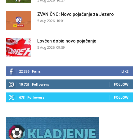
5 Aug 2026. 10:57
ZVANIČNO: Novo pojačanje za Jezero
5 Aug 2026. 10:01
Lovćen dobio novo pojačanje
5 Aug 2026. 09:59
22,356
Fans
LIKE
10,703
Followers
FOLLOW
678
Followers
FOLLOW