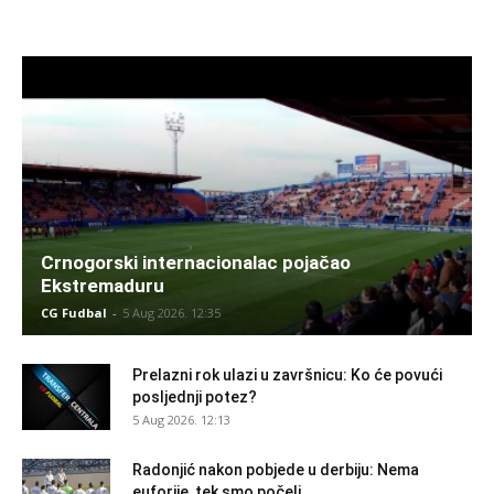
Crnogorski internacionalac pojačao
Ekstremaduru
CG Fudbal
-
5 Aug 2026. 12:35
Prelazni rok ulazi u završnicu: Ko će povući
posljednji potez?
5 Aug 2026. 12:13
Radonjić nakon pobjede u derbiju: Nema
euforije, tek smo počeli