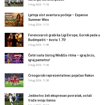
5 Aug 2026. 11:56
Ljetnja slot avantura počinje – Expanse
Summer Wins
5 Aug 2026. 11:51
Ferencvaroš grabi ka Ligi Evrope, Gornik pada u
Budimpešti – kvota 1.75!
5 Aug 2026. 11:48
Četiri sata čistog Win&Go ritma – igraj brzo,
igraj pametno!
5 Aug 2026. 11:46
Crnogorski reprezentativac pojačao Rakov
5 Aug 2026. 11:38
Jedinstvo želi ekspresan povratak, ostali
traže svoju šansu