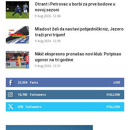
Otrant i Petrovac u borbi za prve bodove u
novoj sezoni
9 Aug 2026. 12:46
Mladost želi da nastavi pobjednički niz, Jezero
traži prvi trijumf
9 Aug 2026. 12:38
Nikić ekspresno pronašao novi klub: Potpisao
ugovor na tri godine
9 Aug 2026. 12:31
22,356
Fans
LIKE
10,703
Followers
FOLLOW
678
Followers
FOLLOW