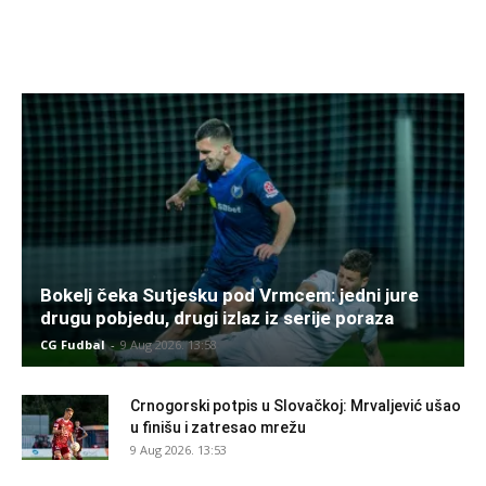
Bokelj čeka Sutjesku pod Vrmcem: jedni jure
drugu pobjedu, drugi izlaz iz serije poraza
CG Fudbal
-
9 Aug 2026. 13:58
Crnogorski potpis u Slovačkoj: Mrvaljević ušao
u finišu i zatresao mrežu
9 Aug 2026. 13:53