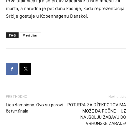
Prva utakmica igra se protiv Mađarske u Budimpešti 24.
marta, a naredna je pet dana kasnije, kada reprezentacija
Srbije gostuje u Kopenhagenu Danskoj.
TAG
Meridian
PRETHODNO
Next article
Liga šampiona: Ovo su parovi
POTJERA ZA DŽEKPOTOVIMA
četvrtfinala
MOŽE DA POČNE – UZ
NAJBOLJU ZABAVU DO
VRHUNSKE ZARADE!