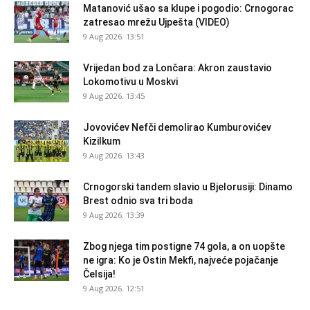
Matanović ušao sa klupe i pogodio: Crnogorac
zatresao mrežu Ujpešta (VIDEO)
9 Aug 2026. 13:51
Vrijedan bod za Lončara: Akron zaustavio
Lokomotivu u Moskvi
9 Aug 2026. 13:45
Jovovićev Nefči demolirao Kumburovićev
Kizilkum
9 Aug 2026. 13:43
Crnogorski tandem slavio u Bjelorusiji: Dinamo
Brest odnio sva tri boda
9 Aug 2026. 13:39
Zbog njega tim postigne 74 gola, a on uopšte
ne igra: Ko je Ostin Mekfi, najveće pojačanje
Čelsija!
9 Aug 2026. 12:51