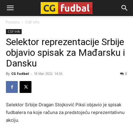
CG-
Početna
CGF Info
CGF Info
Fudbal
Selektor reprezentacije Srbije
objavio spisak za Mađarsku i
Dansku
By
CG Fudbal
-
18 Mar 2022. 14:55
0
Selektor Srbije Dragan Stojković Piksi objavio je spisak
fudbalera na koje računa za predstojeću reprezentativnu
akciju.