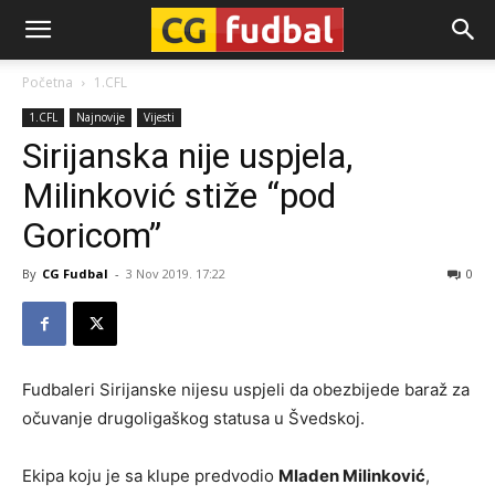
CG-
Početna
1.CFL
1.CFL
Najnovije
Vijesti
Fudbal
Sirijanska nije uspjela,
Milinković stiže “pod
Goricom”
By
CG Fudbal
-
3 Nov 2019. 17:22
0
Fudbaleri Sirijanske nijesu uspjeli da obezbijede baraž za
očuvanje drugoligaškog statusa u Švedskoj.
Ekipa koju je sa klupe predvodio
Mladen Milinković
,