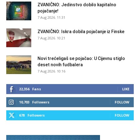
ZVANIČNO: Jedinstvo dobilo kapitalno
pojačanje!
7 Aug 2026. 11:31
ZVANIČNO: Iskra dobila pojačanje iz Finske
7 Aug 2026. 10:21
Novi trećeligaš se pojačao: U Cijevnu stiglo
deset novih fudbalera
7 Aug 2026. 10:16
22,356
Fans
LIKE
10,703
Followers
FOLLOW
678
Followers
FOLLOW