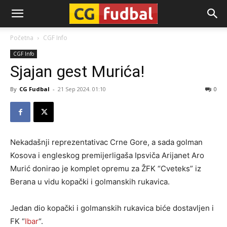
CG-
Početna
CGF Info
CGF Info
Fudbal
Sjajan gest Murića!
By
CG Fudbal
-
21 Sep 2024. 01:10
0
Nekadašnji reprezentativac Crne Gore, a sada golman
Kosova i engleskog premijerligaša Ipsviča Arijanet Aro
Murić donirao je komplet opremu za ŽFK “Cveteks” iz
Berana u vidu kopački i golmanskih rukavica.
Jedan dio kopački i golmanskih rukavica biće dostavljen i
FK “
Ibar
“.