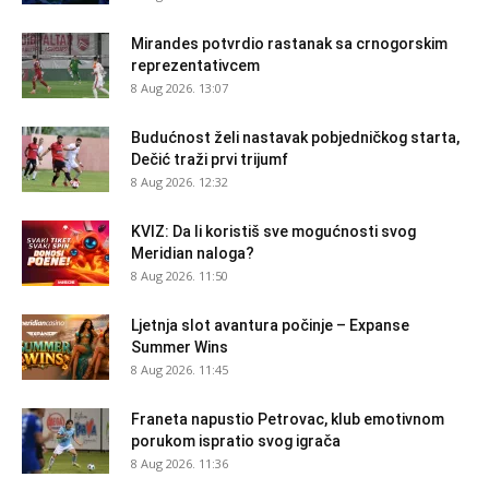
Mirandes potvrdio rastanak sa crnogorskim
reprezentativcem
8 Aug 2026. 13:07
Budućnost želi nastavak pobjedničkog starta,
Dečić traži prvi trijumf
8 Aug 2026. 12:32
KVIZ: Da li koristiš sve mogućnosti svog
Meridian naloga?
8 Aug 2026. 11:50
Ljetnja slot avantura počinje – Expanse
Summer Wins
8 Aug 2026. 11:45
Franeta napustio Petrovac, klub emotivnom
porukom ispratio svog igrača
8 Aug 2026. 11:36