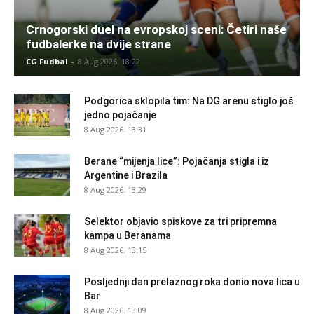
Crnogorski duel na evropskoj sceni: Četiri naše
fudbalerke na dvije strane
CG Fudbal
-
8 Aug 2026. 18:22
Podgorica sklopila tim: Na DG arenu stiglo još
jedno pojačanje
8 Aug 2026. 13:31
Berane “mijenja lice”: Pojačanja stigla i iz
Argentine i Brazila
8 Aug 2026. 13:29
Selektor objavio spiskove za tri pripremna
kampa u Beranama
8 Aug 2026. 13:15
Posljednji dan prelaznog roka donio nova lica u
Bar
8 Aug 2026. 13:09