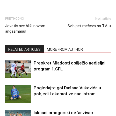
PRETHODNO
Next article
Jovetić sve bliži novom
Svih pet mečeva na TV-u
angažmanu!
RELATED ARTICLES
MORE FROM AUTHOR
Preokret Mladosti obilježio nedjeljni
program 1.CFL
Pogledajte gol Dušana Vukovića u
pobjedi Lokomotive nad Istrom
Iskusni crnogorski defanzivac