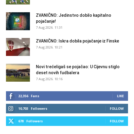
ZVANIČNO: Jedinstvo dobilo kapitalno
pojačanje!
7 Aug 2026. 11:31
ZVANIČNO: Iskra dobila pojačanje iz Finske
7 Aug 2026. 10:21
Novi trećeligaš se pojačao: U Cijevnu stiglo
deset novih fudbalera
7 Aug 2026. 10:16
22,356
Fans
LIKE
10,703
Followers
FOLLOW
678
Followers
FOLLOW