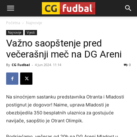
CG-
Početna
Najnovije
Najnovije
Vijesti
Fudbal
Važno saopštenje pred
večerašnji meč na DG Areni
By
CG Fudbal
-
4 Jun 2024. 11:14
0
Na sinoćnjem sastanku predstavnika Otranta i Mladosti
postignut je dogovor! Naime, uprava Mladosti je
obezbijedila 350 besplatnih ulaznica za gostujuće
navijače, saopštio je Otrant Olimpik.
Podsjećamo, večeras od 20h na DG Areni Mladost u