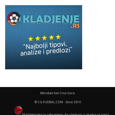
Meridian bet Crna Gora
© CG-FUDBAL.COM - Since 2010
Maloletnicima je zabranjeno da učestvuju u igrama na sreću,