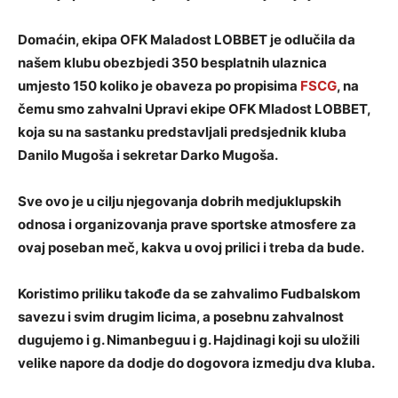
Domaćin, ekipa OFK Maladost LOBBET je odlučila da
našem klubu obezbjedi 350 besplatnih ulaznica
umjesto 150 koliko je obaveza po propisima
FSCG
, na
čemu smo zahvalni Upravi ekipe OFK Mladost LOBBET,
koja su na sastanku predstavljali predsjednik kluba
Danilo Mugoša i sekretar Darko Mugoša.
Sve ovo je u cilju njegovanja dobrih medjuklupskih
odnosa i organizovanja prave sportske atmosfere za
ovaj poseban meč, kakva u ovoj prilici i treba da bude.
Koristimo priliku takođe da se zahvalimo Fudbalskom
savezu i svim drugim licima, a posebnu zahvalnost
dugujemo i g. Nimanbeguu i g. Hajdinagi koji su uložili
velike napore da dodje do dogovora izmedju dva kluba.