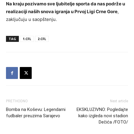
Na kraju pozivamo sve ljubitelje sporta da nas podrže u
realizaciji naših snova igranja u Prvoj Ligi Crne Gore
,
zaključuju u saopštenju.
TAG
1.CFL
2.CFL
PRETHODNO
Next article
Bomba na Koševu: Legendarni
EKSKLUZIVNO: Pogledajte
fudbaler preuzima Sarajevo
kako izgleda novi stadion
Dečića /FOTO/