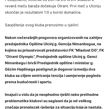
revanš meču baraža dočekuje Otrant. Prvi meč u Ulcinju
okončan je rezultatom 1:0 u korist domaćina.
Saopštenje ovog kluba prenosimo u cjelini:
Nakon večerašnjih pregovora organizovanih na zahtjev
predsjednika Opštine Ulcinj g. Gencija Nimanbegua, na
kojima su prisustvovali predstavnici FK “Mladost DG”, FK
“Otrant Olympic”, Predsjednik opštine Ulcinj g. Genci
Nimanbegu i bivši Predsjednik opštine i ministar g.
Gëzim Hajdinaga postignut je dogovor izmedju dva
kluba sa ciljem smirivanja tenzija i usmjerenje pogleda
prema budućnosti i sportu.
Imajući u vidu da je neophodno rješiti neke prethodne
problematike klubovi su saglasni da je od velikog
značaja pronalazak rješenja za situaciju koja je nastala.