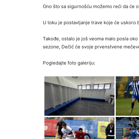
Ono što sa sigurnošću možemo reći da će ova
U toku je postavljanje trave koje će uskoro 
Takođe, ostalo je još veoma malo posla oko
sezone, Dečić će svoje prvenstvene mečeve 
Pogledajte foto galeriju: