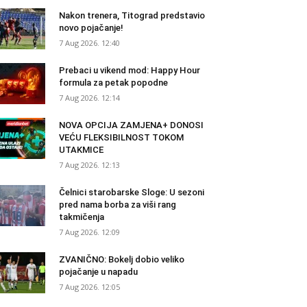
Nakon trenera, Titograd predstavio
novo pojačanje!
7 Aug 2026. 12:40
Prebaci u vikend mod: Happy Hour
formula za petak popodne
7 Aug 2026. 12:14
NOVA OPCIJA ZAMJENA+ DONOSI
VEĆU FLEKSIBILNOST TOKOM
UTAKMICE
7 Aug 2026. 12:13
Čelnici starobarske Sloge: U sezoni
pred nama borba za viši rang
takmičenja
7 Aug 2026. 12:09
ZVANIČNO: Bokelj dobio veliko
pojačanje u napadu
7 Aug 2026. 12:05