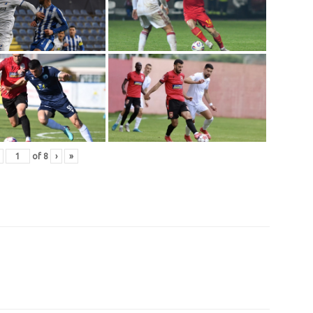
of
8
›
»