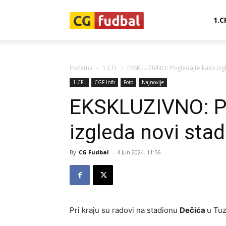
CG-
1.C
Fudbal
Početna
1.CFL
EKSKLUZIVNO: Pogledajte kako izg
1.CFL
CGF Info
Foto
Najnovije
EKSKLUZIVNO: P
izgleda novi sta
By
CG Fudbal
-
4 Jun 2024. 11:56
Pri kraju su radovi na stadionu
Dečića
u Tuz