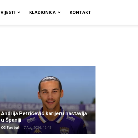
VIJESTI
KLADIONICA
KONTAKT
Andrija Petričević karijeru nastavlja
u Španiji
CG Fudbal
-
7 Aug 2026. 12:45