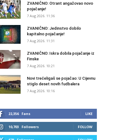
ZVANIČNO: Otrant angažovao novo
pojačanje!
7 Aug 2026. 11:36
ZVANIČNO: Jedinstvo dobilo
kapitalno pojačanje!
7 Aug 2026. 11:31
ZVANIČNO: Iskra dobila pojačanje iz
Finske
7 Aug 2026. 10:21
Novi trećeligaš se pojačao: U Cijevnu
stiglo deset novih fudbalera
7 Aug 2026. 10:16
22,356
Fans
LIKE
10,703
Followers
FOLLOW
678
Followers
FOLLOW