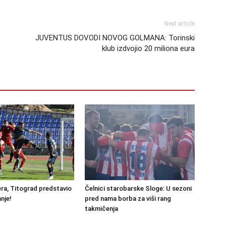
Next article
JUVENTUS DOVODI NOVOG GOLMANA: Torinski
klub izdvojio 20 miliona eura
ra, Titograd predstavio
Čelnici starobarske Sloge: U sezoni
nje!
pred nama borba za viši rang
takmičenja