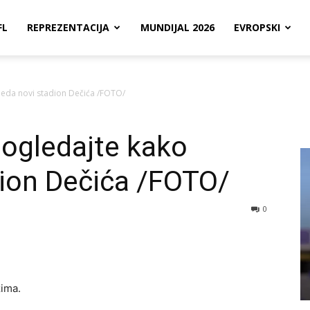
FL
REPREZENTACIJA
MUNDIJAL 2026
EVROPSKI
leda novi stadion Dečića /FOTO/
ogledajte kako
dion Dečića /FOTO/
0
ima.