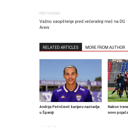
PRETHODNO
Važno saopštenje pred večerašnji meč na DG
Areni
RELATED ARTICLES
MORE FROM AUTHOR
Andrija Petričević karijeru nastavlja
Nakon trene
u Španiji
novo pojača