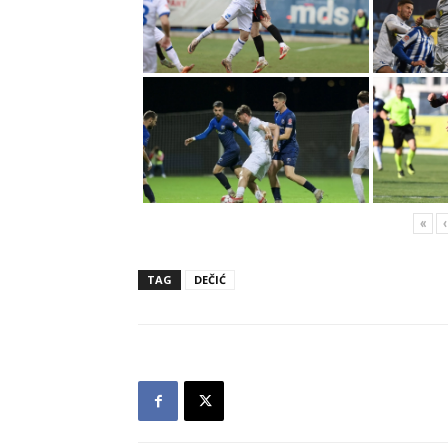
«
‹
TAG
DEČIĆ