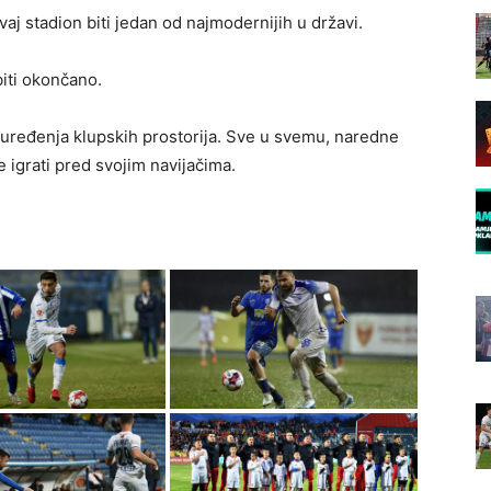
j stadion biti jedan od najmodernijih u državi.
biti okončano.
 uređenja klupskih prostorija. Sve u svemu, naredne
igrati pred svojim navijačima.