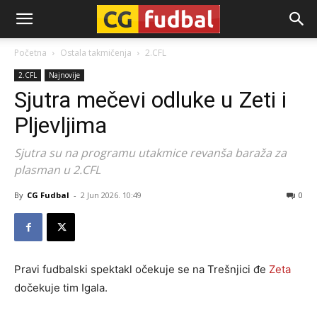
CG-
Početna
Ostala takmičenja
2.CFL
2.CFL
Najnovije
Fudbal
Sjutra mečevi odluke u Zeti i
Pljevljima
Sjutra su na programu utakmice revanša baraža za
plasman u 2.CFL
By
CG Fudbal
-
2 Jun 2026. 10:49
0
Pravi fudbalski spektakl očekuje se na Trešnjici đe
Zeta
dočekuje tim Igala.