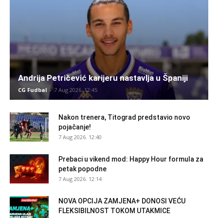
Andrija Petričević karijeru nastavlja u Španiji
CG Fudbal
-
7 Aug 2026. 12:45
Nakon trenera, Titograd predstavio novo
pojačanje!
7 Aug 2026. 12:40
Prebaci u vikend mod: Happy Hour formula za
petak popodne
7 Aug 2026. 12:14
NOVA OPCIJA ZAMJENA+ DONOSI VEĆU
FLEKSIBILNOST TOKOM UTAKMICE