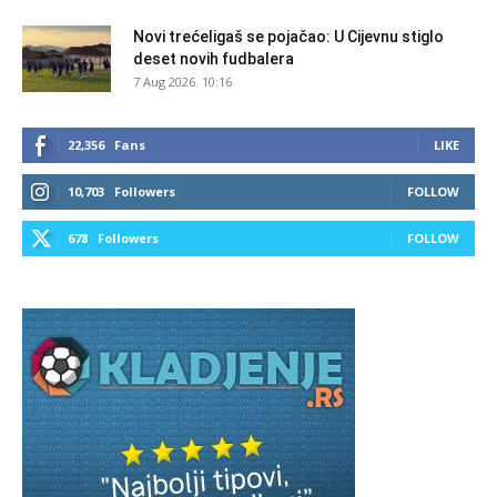
Novi trećeligaš se pojačao: U Cijevnu stiglo
deset novih fudbalera
7 Aug 2026. 10:16
22,356
Fans
LIKE
10,703
Followers
FOLLOW
678
Followers
FOLLOW