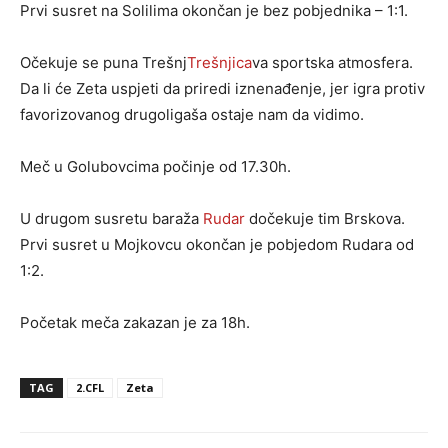
Prvi susret na Solilima okončan je bez pobjednika – 1:1.
Očekuje se puna Trešnj
Trešnjica
va sportska atmosfera.
Da li će Zeta uspjeti da priredi iznenađenje, jer igra protiv
favorizovanog drugoligaša ostaje nam da vidimo.
Meč u Golubovcima počinje od 17.30h.
U drugom susretu baraža
Rudar
dočekuje tim Brskova.
Prvi susret u Mojkovcu okončan je pobjedom Rudara od
1:2.
Početak meča zakazan je za 18h.
TAG
2.CFL
Zeta