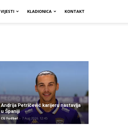
VIJESTI
KLADIONICA
KONTAKT
Andrija Petričević karijeru nastavlja
u Španiji
CG Fudbal
-
7 Aug 2026. 12:45