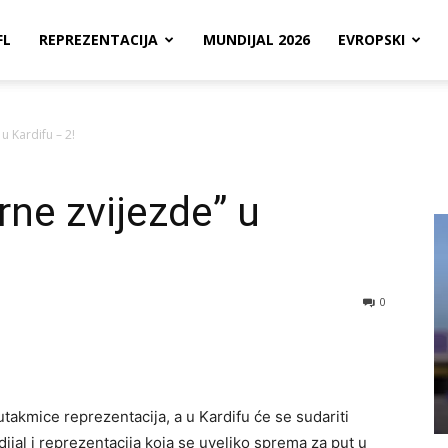
FL
REPREZENTACIJA
MUNDIJAL 2026
EVROPSKI
u Kardifu – 2!
rne zvijezde” u
0
 utakmice reprezentacija, a u Kardifu će se sudariti
dijal i reprezentacija koja se uveliko sprema za put u