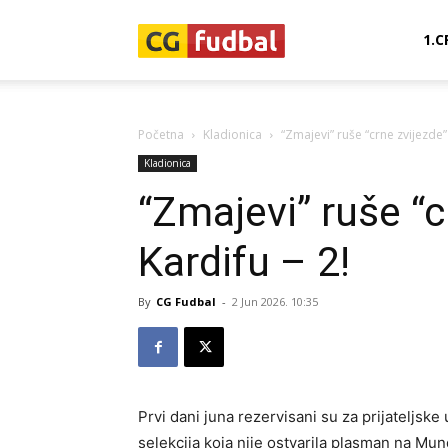
CG-
1.C
Fudbal
Početna
Kladionica
“Zmajevi” ruše “crne zvijezde” 
Kladionica
“Zmajevi” ruše “c
Kardifu – 2!
By
CG Fudbal
-
2 Jun 2026. 10:35
Prvi dani juna rezervisani su za prijateljske
selekcija koja nije ostvarila plasman na Mun