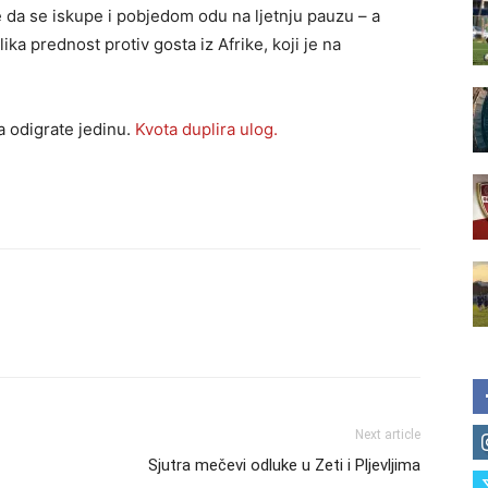
e da se iskupe i pobjedom odu na ljetnju pauzu – a
ka prednost protiv gosta iz Afrike, koji je na
 odigrate jedinu.
Kvota duplira ulog.
Next article
Sjutra mečevi odluke u Zeti i Pljevljima