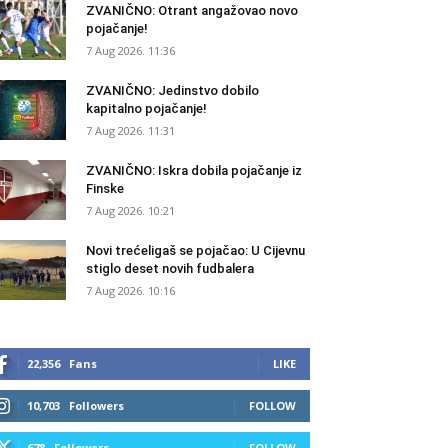
ZVANIČNO: Otrant angažovao novo
pojačanje!
7 Aug 2026. 11:36
ZVANIČNO: Jedinstvo dobilo
kapitalno pojačanje!
7 Aug 2026. 11:31
ZVANIČNO: Iskra dobila pojačanje iz
Finske
7 Aug 2026. 10:21
Novi trećeligaš se pojačao: U Cijevnu
stiglo deset novih fudbalera
7 Aug 2026. 10:16
22,356
Fans
LIKE
10,703
Followers
FOLLOW
678
Followers
FOLLOW