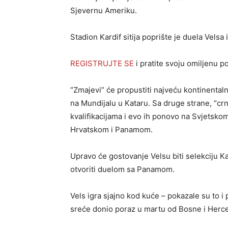
Sjevernu Ameriku.
Stadion Kardif sitija poprište je duela Velsa i
REGISTRUJTE SE
i pratite svoju omiljenu 
“Zmajevi” će propustiti najveću kontinentaln
na Mundijalu u Kataru. Sa druge strane, “cr
kvalifikacijama i evo ih ponovo na Svjetsko
Hrvatskom i Panamom.
Upravo će gostovanje Velsu biti selekciju Ka
otvoriti duelom sa Panamom.
Vels igra sjajno kod kuće – pokazale su to i 
sreće donio poraz u martu od Bosne i Herce