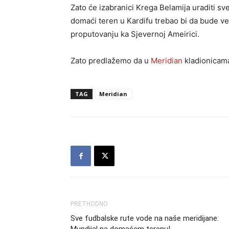
Zato će izabranici Krega Belamija uraditi sv
domaći teren u Kardifu trebao bi da bude veli
proputovanju ka Sjevernoj Ameirici.
Zato predlažemo da u
Meridian
kladionicama
TAG
Meridian
PRETHODNO
Sve fudbalske rute vode na naše meridijane: