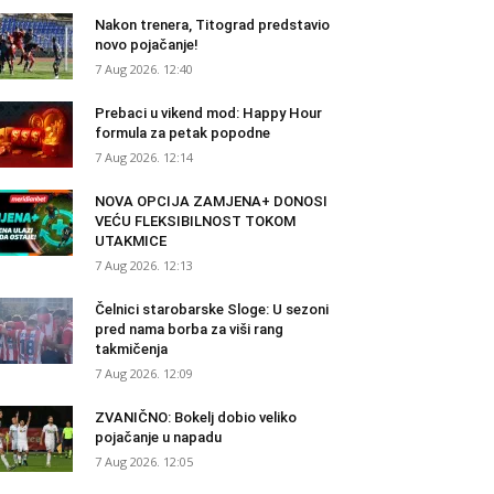
Nakon trenera, Titograd predstavio
novo pojačanje!
7 Aug 2026. 12:40
Prebaci u vikend mod: Happy Hour
formula za petak popodne
7 Aug 2026. 12:14
NOVA OPCIJA ZAMJENA+ DONOSI
VEĆU FLEKSIBILNOST TOKOM
UTAKMICE
7 Aug 2026. 12:13
Čelnici starobarske Sloge: U sezoni
pred nama borba za viši rang
takmičenja
7 Aug 2026. 12:09
ZVANIČNO: Bokelj dobio veliko
pojačanje u napadu
7 Aug 2026. 12:05