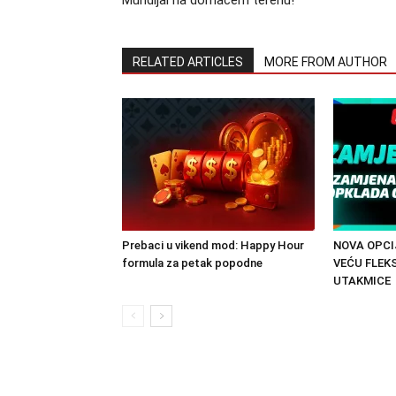
Mundijal na domaćem terenu!
RELATED ARTICLES
MORE FROM AUTHOR
Prebaci u vikend mod: Happy Hour
NOVA OPCI
formula za petak popodne
VEĆU FLEK
UTAKMICE