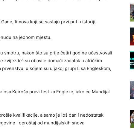
 Gane, timova koji se sastaju prvi put u istoriji.
ponudu na jednom mjestu.
u smotru, nakon što su prije četiri godine učestvovali
ne zvijezde” su obavile domaći zadatak u afričkim
m prvenstvu, u kojem su u jakoj grupi L sa Engleskom,
rlosa Keiroša pravi test za Engleze, iako će Mundijal
prošle kvalifikacije, a samo je loš dan i nedostatak
govine i oproštaj od mundijalskih snova.