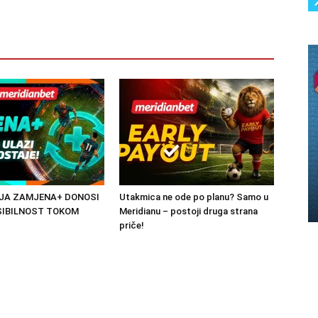
JA ZAMJENA+ DONOSI
Utakmica ne ode po planu? Samo u
SIBILNOST TOKOM
Meridianu – postoji druga strana
priče!