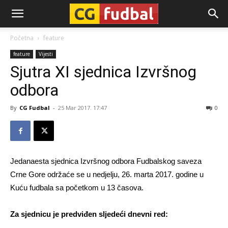
CG-
Početna
feature
feature
Vijesti
Fudbal
Sjutra XI sjednica Izvršnog
odbora
By
CG Fudbal
-
25 Mar 2017. 17:47
0
Jedanaesta sjednica Izvršnog odbora Fudbalskog saveza
Crne Gore održaće se u nedjelju, 26. marta 2017. godine u
Kuću fudbala sa početkom u 13 časova.
Za sjednicu je predviđen sljedeći dnevni red: