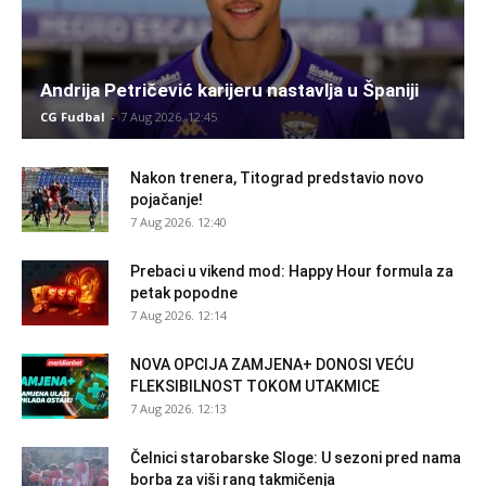
Andrija Petričević karijeru nastavlja u Španiji
CG Fudbal
-
7 Aug 2026. 12:45
Nakon trenera, Titograd predstavio novo
pojačanje!
7 Aug 2026. 12:40
Prebaci u vikend mod: Happy Hour formula za
petak popodne
7 Aug 2026. 12:14
NOVA OPCIJA ZAMJENA+ DONOSI VEĆU
FLEKSIBILNOST TOKOM UTAKMICE
7 Aug 2026. 12:13
Čelnici starobarske Sloge: U sezoni pred nama
borba za viši rang takmičenja