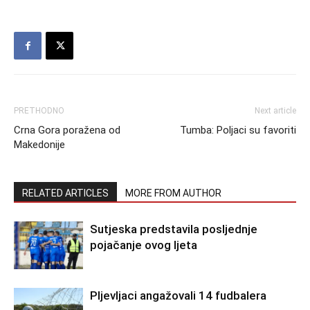
PRETHODNO
Next article
Crna Gora poražena od
Tumba: Poljaci su favoriti
Makedonije
RELATED ARTICLES
MORE FROM AUTHOR
Sutjeska predstavila posljednje
pojačanje ovog ljeta
Pljevljaci angažovali 14 fudbalera