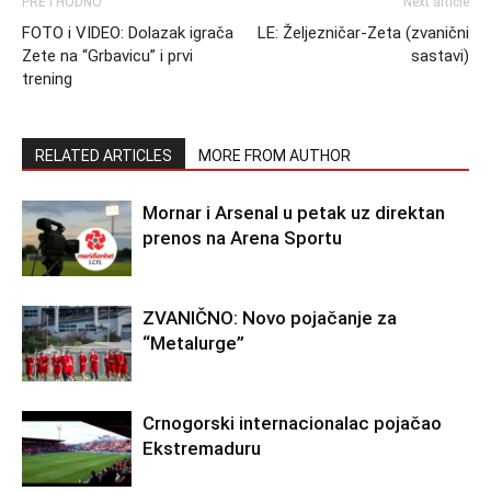
PRETHODNO
Next article
FOTO i VIDEO: Dolazak igrača
LE: Željezničar-Zeta (zvanični
Zete na “Grbavicu” i prvi
sastavi)
trening
RELATED ARTICLES
MORE FROM AUTHOR
Mornar i Arsenal u petak uz direktan
prenos na Arena Sportu
ZVANIČNO: Novo pojačanje za
“Metalurge”
Crnogorski internacionalac pojačao
Ekstremaduru