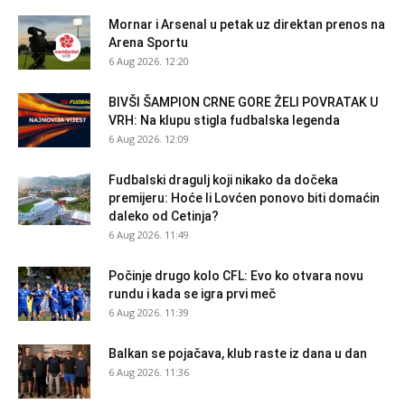
Mornar i Arsenal u petak uz direktan prenos na
Arena Sportu
6 Aug 2026. 12:20
BIVŠI ŠAMPION CRNE GORE ŽELI POVRATAK U
VRH: Na klupu stigla fudbalska legenda
6 Aug 2026. 12:09
Fudbalski dragulj koji nikako da dočeka
premijeru: Hoće li Lovćen ponovo biti domaćin
daleko od Cetinja?
6 Aug 2026. 11:49
Počinje drugo kolo CFL: Evo ko otvara novu
rundu i kada se igra prvi meč
6 Aug 2026. 11:39
Balkan se pojačava, klub raste iz dana u dan
6 Aug 2026. 11:36