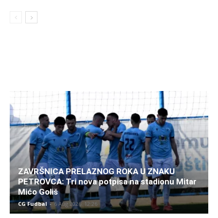
ZAVRŠNICA PRELAZNOG ROKA U ZNAKU
PETROVCA: Tri nova potpisa na stadionu Mitar
Mićo Goliš
CG Fudbal
-
6 Aug 2026. 12:26