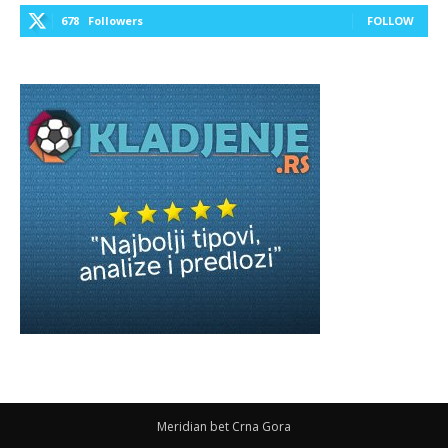
678
Followers
FOLLOW
Meridian bet Crna Gora