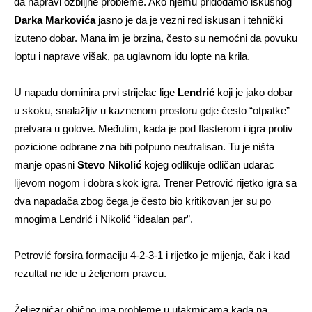
da napravi ozbiljne probleme. Ako njemu pridodamo iskusnog
Darka Markovića
jasno je da je vezni red iskusan i tehnički
izuteno dobar. Mana im je brzina, često su nemoćni da povuku
loptu i naprave višak, pa uglavnom idu lopte na krila.
U napadu dominira prvi strijelac lige
Lendrić
koji je jako dobar
u skoku, snalažljiv u kaznenom prostoru gdje često “otpatke”
pretvara u golove. Međutim, kada je pod flasterom i igra protiv
pozicione odbrane zna biti potpuno neutralisan. Tu je ništa
manje opasni
Stevo Nikolić
kojeg odlikuje odličan udarac
lijevom nogom i dobra skok igra. Trener Petrović rijetko igra sa
dva napadača zbog čega je često bio kritikovan jer su po
mnogima Lendrić i Nikolić “idealan par”.
Petrović forsira formaciju 4-2-3-1 i rijetko je mijenja, čak i kad
rezultat ne ide u željenom pravcu.
Željezničar obično ima probleme u utakmicama kada na