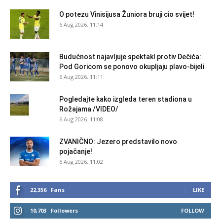
O potezu Vinisijusa Žuniora bruji cio svijet!
6 Aug 2026. 11:14
Budućnost najavljuje spektakl protiv Dečića:
Pod Goricom se ponovo okupljaju plavo-bijeli
6 Aug 2026. 11:11
Pogledajte kako izgleda teren stadiona u
Rožajama /VIDEO/
6 Aug 2026. 11:08
ZVANIČNO: Jezero predstavilo novo
pojačanje!
6 Aug 2026. 11:02
22,356
Fans
LIKE
10,703
Followers
FOLLOW