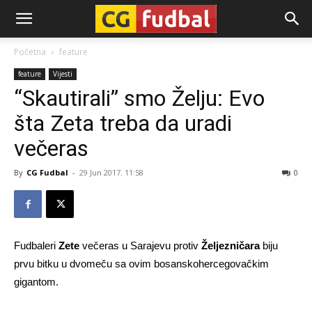
CG-
Početna
feature
feature
Vijesti
Fudbal
“Skautirali” smo Želju: Evo
šta Zeta treba da uradi
večeras
By
CG Fudbal
-
29 Jun 2017. 11:58
0
Fudbaleri
Zete
večeras u Sarajevu protiv
Željezničara
biju
prvu bitku u dvomeču sa ovim bosanskohercegovačkim
gigantom.