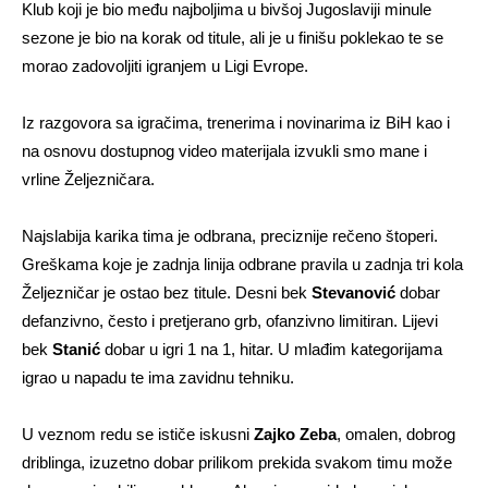
Klub koji je bio među najboljima u bivšoj Jugoslaviji minule
sezone je bio na korak od titule, ali je u finišu poklekao te se
morao zadovoljiti igranjem u Ligi Evrope.
Iz razgovora sa igračima, trenerima i novinarima iz BiH kao i
na osnovu dostupnog video materijala izvukli smo mane i
vrline Željezničara.
Najslabija karika tima je odbrana, preciznije rečeno štoperi.
Greškama koje je zadnja linija odbrane pravila u zadnja tri kola
Željezničar je ostao bez titule. Desni bek
Stevanović
dobar
defanzivno, često i pretjerano grb, ofanzivno limitiran. Lijevi
bek
Stanić
dobar u igri 1 na 1, hitar. U mlađim kategorijama
igrao u napadu te ima zavidnu tehniku.
U veznom redu se ističe iskusni
Zajko Zeba
, omalen, dobrog
driblinga, izuzetno dobar prilikom prekida svakom timu može