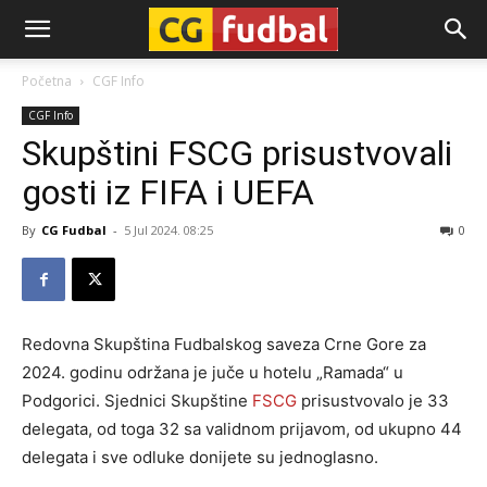
CG-
Početna
CGF Info
CGF Info
Fudbal
Skupštini FSCG prisustvovali
gosti iz FIFA i UEFA
By
CG Fudbal
-
5 Jul 2024. 08:25
0
Redovna Skupština Fudbalskog saveza Crne Gore za
2024. godinu održana je juče u hotelu „Ramada“ u
Podgorici. Sjednici Skupštine
FSCG
prisustvovalo je 33
delegata, od toga 32 sa validnom prijavom, od ukupno 44
delegata i sve odluke donijete su jednoglasno.