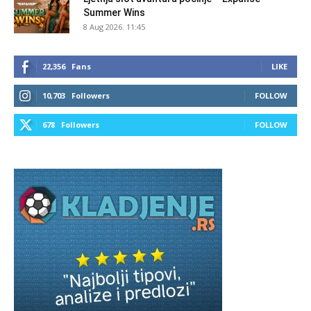
Summer Wins
8 Aug 2026. 11:45
22,356
Fans
LIKE
10,703
Followers
FOLLOW
678
Followers
FOLLOW