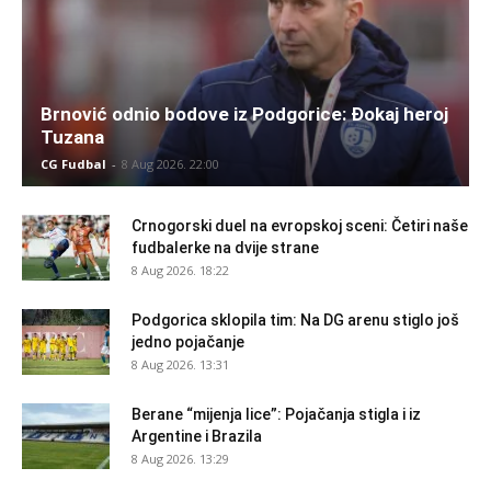
Brnović odnio bodove iz Podgorice: Đokaj heroj
Tuzana
CG Fudbal
-
8 Aug 2026. 22:00
Crnogorski duel na evropskoj sceni: Četiri naše
fudbalerke na dvije strane
8 Aug 2026. 18:22
Podgorica sklopila tim: Na DG arenu stiglo još
jedno pojačanje
8 Aug 2026. 13:31
Berane “mijenja lice”: Pojačanja stigla i iz
Argentine i Brazila
8 Aug 2026. 13:29