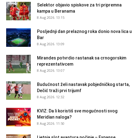
Selektor objavio spiskove za tri pripremna
kampa u Beranama
8 Aug 2026. 13:15
Posljednji dan prelaznog roka donio nova lica u
Bar
8 Aug 2026. 13:09
Mirandes potvrdio rastanak sa crnogorskim
reprezentativcem
8 Aug 2026. 13:07
Budućnost želi nastavak pobjedničkog starta,
Dečić traži prvi trijumf
8 Aug 2026. 12:32
KVIZ: Da li koristiš sve mogućnosti svog
Meridian naloga?
8 Aug 2026. 11:50
Ljetnja slot avantura počinje – Expanse