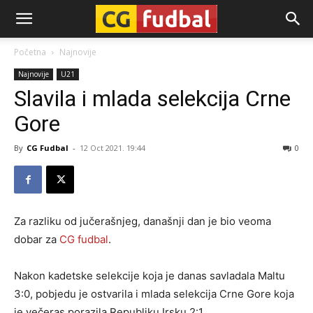
CG-
Početna
Najnovije
Najnovije
U21
Fudbal
Slavila i mlada selekcija Crne
Gore
By
CG Fudbal
-
12 Oct 2021. 19:44
0
Za razliku od jučerašnjeg, današnji dan je bio veoma
dobar za
CG fudbal
.
Nakon kadetske selekcije koja je danas savladala Maltu
3:0, pobjedu je ostvarila i mlada selekcija Crne Gore koja
je večeras porazila Republiku Irsku 2:1.