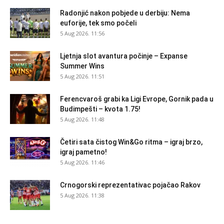
Radonjić nakon pobjede u derbiju: Nema
euforije, tek smo počeli
5 Aug 2026. 11:56
Ljetnja slot avantura počinje – Expanse
Summer Wins
5 Aug 2026. 11:51
Ferencvaroš grabi ka Ligi Evrope, Gornik pada u
Budimpešti – kvota 1.75!
5 Aug 2026. 11:48
Četiri sata čistog Win&Go ritma – igraj brzo,
igraj pametno!
5 Aug 2026. 11:46
Crnogorski reprezentativac pojačao Rakov
5 Aug 2026. 11:38