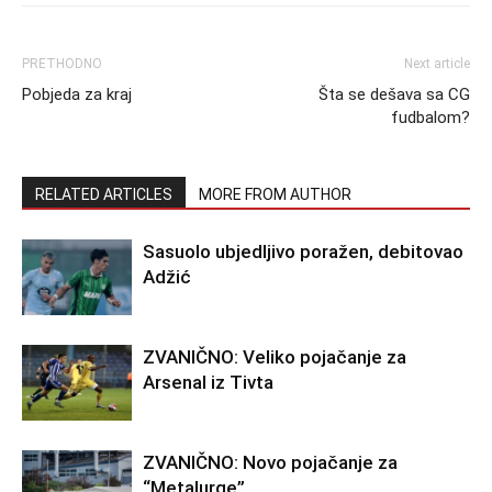
PRETHODNO
Next article
Pobjeda za kraj
Šta se dešava sa CG
fudbalom?
RELATED ARTICLES
MORE FROM AUTHOR
Sasuolo ubjedljivo poražen, debitovao
Adžić
ZVANIČNO: Veliko pojačanje za
Arsenal iz Tivta
ZVANIČNO: Novo pojačanje za
“Metalurge”