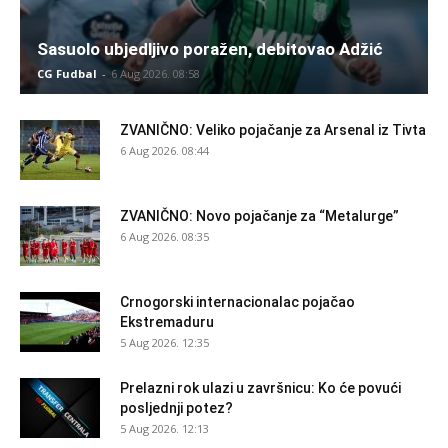
Sasuolo ubjedljivo poražen, debitovao Adžić
CG Fudbal
-
6 Aug 2026. 08:58
ZVANIČNO: Veliko pojačanje za Arsenal iz Tivta
6 Aug 2026. 08:44
ZVANIČNO: Novo pojačanje za “Metalurge”
6 Aug 2026. 08:35
Crnogorski internacionalac pojačao
Ekstremaduru
5 Aug 2026. 12:35
Prelazni rok ulazi u završnicu: Ko će povući
posljednji potez?
5 Aug 2026. 12:13