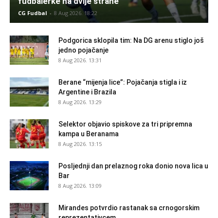
fudbalerke na dvije strane
CG Fudbal
-
8 Aug 2026. 18:22
Podgorica sklopila tim: Na DG arenu stiglo još
jedno pojačanje
8 Aug 2026. 13:31
Berane “mijenja lice”: Pojačanja stigla i iz
Argentine i Brazila
8 Aug 2026. 13:29
Selektor objavio spiskove za tri pripremna
kampa u Beranama
8 Aug 2026. 13:15
Posljednji dan prelaznog roka donio nova lica u
Bar
8 Aug 2026. 13:09
Mirandes potvrdio rastanak sa crnogorskim
reprezentativcem