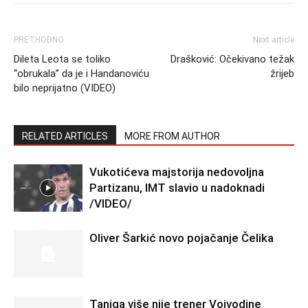
PRETHODNO
Next article
Dileta Leota se toliko
Drašković: Očekivano težak
“obrukala” da je i Handanoviću
žrijeb
bilo neprijatno (VIDEO)
RELATED ARTICLES
MORE FROM AUTHOR
Vukotićeva majstorija nedovoljna
Partizanu, IMT slavio u nadoknadi
/VIDEO/
Oliver Šarkić novo pojačanje Čelika
Tanjga više nije trener Vojvodine