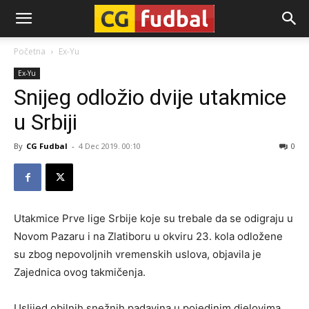
CG-
Početna
Ex-Yu
Ex-Yu
Fudbal
Snijeg odložio dvije utakmice
u Srbiji
By
CG Fudbal
-
4 Dec 2019. 00:10
0
Utakmice Prve lige Srbije koje su trebale da se odigraju u
Novom Pazaru i na Zlatiboru u okviru 23. kola odložene
su zbog nepovoljnih vremenskih uslova, objavila je
Zajednica ovog takmičenja.
Uslijed obilnih snežnih padavina u pojedinim djelovima