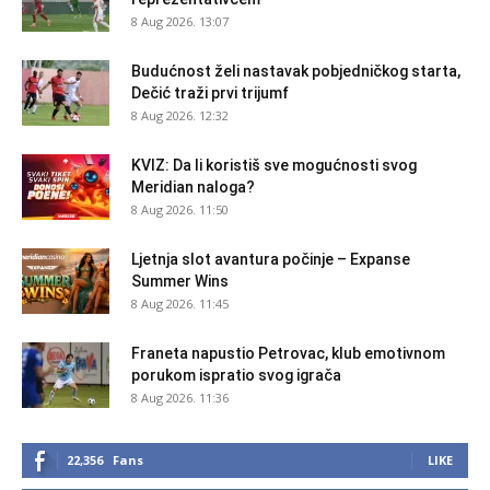
8 Aug 2026. 13:07
Budućnost želi nastavak pobjedničkog starta,
Dečić traži prvi trijumf
8 Aug 2026. 12:32
KVIZ: Da li koristiš sve mogućnosti svog
Meridian naloga?
8 Aug 2026. 11:50
Ljetnja slot avantura počinje – Expanse
Summer Wins
8 Aug 2026. 11:45
Franeta napustio Petrovac, klub emotivnom
porukom ispratio svog igrača
8 Aug 2026. 11:36
22,356
Fans
LIKE