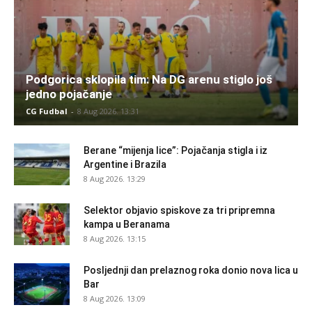
Podgorica sklopila tim: Na DG arenu stiglo još
jedno pojačanje
CG Fudbal
-
8 Aug 2026. 13:31
Berane “mijenja lice”: Pojačanja stigla i iz
Argentine i Brazila
8 Aug 2026. 13:29
Selektor objavio spiskove za tri pripremna
kampa u Beranama
8 Aug 2026. 13:15
Posljednji dan prelaznog roka donio nova lica u
Bar
8 Aug 2026. 13:09