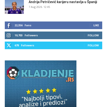
Andrija Petričević karijeru nastavlja u Španiji
7 Aug 2026. 12:45
22,356
Fans
LIKE
10,703
Followers
FOLLOW
678
Followers
FOLLOW