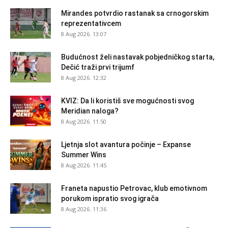
Mirandes potvrdio rastanak sa crnogorskim
reprezentativcem
8 Aug 2026. 13:07
Budućnost želi nastavak pobjedničkog starta,
Dečić traži prvi trijumf
8 Aug 2026. 12:32
KVIZ: Da li koristiš sve mogućnosti svog
Meridian naloga?
8 Aug 2026. 11:50
Ljetnja slot avantura počinje – Expanse
Summer Wins
8 Aug 2026. 11:45
Franeta napustio Petrovac, klub emotivnom
porukom ispratio svog igrača
8 Aug 2026. 11:36