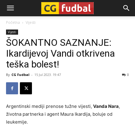
CG-
Početna
Vijesti
Vijesti
Fudbal
ŠOKANTNO SAZNANJE:
Ikardijevoj Vandi otkrivena
teška bolest!
By
CG Fudbal
-
15 Jul 2023. 19:47
0
Argentinski mediji prenose tužne vijesti,
Vanda Nara
,
životna partnerka i agent Maura Ikardija, boluje od
leukemije.