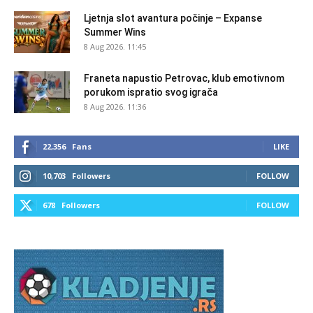
Ljetnja slot avantura počinje – Expanse
Summer Wins
8 Aug 2026. 11:45
Franeta napustio Petrovac, klub emotivnom
porukom ispratio svog igrača
8 Aug 2026. 11:36
22,356
Fans
LIKE
10,703
Followers
FOLLOW
678
Followers
FOLLOW