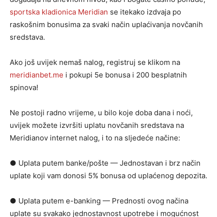
sportska kladionica
Meridian
se itekako izdvaja po
raskošnim bonusima za svaki način uplaćivanja novčanih
sredstava.
Ako još uvijek nemaš nalog, registruj se klikom na
meridianbet.me
i pokupi 5e bonusa i 200 besplatnih
spinova!
Ne postoji radno vrijeme, u bilo koje doba dana i noći,
uvijek možete izvršiti uplatu novčanih sredstava na
Meridianov internet nalog, i to na sljedeće načine:
● Uplata putem banke/pošte — Jednostavan i brz način
uplate koji vam donosi 5% bonusa od uplaćenog depozita.
● Uplata putem e-banking — Prednosti ovog načina
uplate su svakako jednostavnost upotrebe i mogućnost