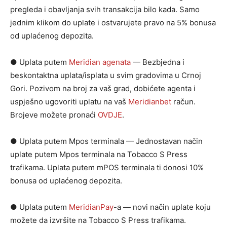
pregleda i obavljanja svih transakcija bilo kada. Samo
jednim klikom do uplate i ostvarujete pravo na 5% bonusa
od uplaćenog depozita.
● Uplata putem
Meridian agenata
— Bezbjedna i
beskontaktna uplata/isplata u svim gradovima u Crnoj
Gori. Pozivom na broj za vaš grad, dobićete agenta i
uspješno ugovoriti uplatu na vaš
Meridianbet
račun.
Brojeve možete pronaći
OVDJE
.
● Uplata putem Mpos terminala — Jednostavan način
uplate putem Mpos terminala na Tobacco S Press
trafikama. Uplata putem mPOS terminala ti donosi 10%
bonusa od uplaćenog depozita.
● Uplata putem
MeridianPay
-a — novi način uplate koju
možete da izvršite na Tobacco S Press trafikama.