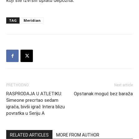
koji ste izvršili uplatu depozita.
TAG
Meridian
PRETHODNO
Next article
RASPRODAJA U ATLETIKU:
Opstanak moguć bez baraža
Simeone precrtao sedam
igrača, bivši igrač Intera blizu
povratka u Seriju A
RELATED ARTICLES
MORE FROM AUTHOR