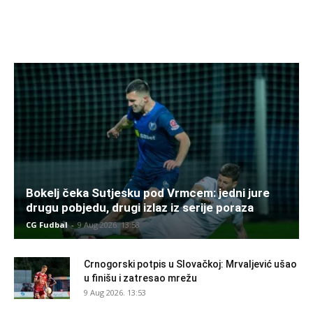
Bokelj čeka Sutjesku pod Vrmcem: jedni jure
drugu pobjedu, drugi izlaz iz serije poraza
CG Fudbal
-
9 Aug 2026. 13:58
Crnogorski potpis u Slovačkoj: Mrvaljević ušao
u finišu i zatresao mrežu
9 Aug 2026. 13:53