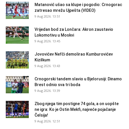
Matanović ušao sa klupe i pogodio: Crnogorac
zatresao mrežu Ujpešta (VIDEO)
9 Aug 2026. 13:51
Vrijedan bod za Lončara: Akron zaustavio
Lokomotivu u Moskvi
9 Aug 2026. 13:45
Jovovićev Nefči demolirao Kumburovićev
Kizilkum
9 Aug 2026. 13:43
Crnogorski tandem slavio u Bjelorusiji: Dinamo
Brest odnio sva tri boda
9 Aug 2026. 13:39
Zbog njega tim postigne 74 gola, a on uopšte
ne igra: Ko je Ostin Mekfi, najveće pojačanje
Čelsija!
9 Aug 2026. 12:51