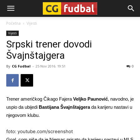
CG-
Početna
Vijesti
Vijesti
Fudbal
Srpski trener dovodi
Švajnštajgera
By
CG Fudbal
-
25 Nov 2016. 19:51
0
Trener američkog Čikago Fajera
Veljko Paunović
, navodno, je
uspio da ubijedi
Bastijana Švajnštajgera
da karijeru nastavi u
njegovom klubu.
foto: youtube.com/screenshot
Goal. com piše da je Njemac prisato da karijeru nastavi u MLS