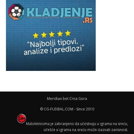
Meridian bet Crna Gora
© CG-FUDBAL.COM - Since 2010
Maloletnicima je zabranjeno da učestvuju u igrama na sreću,
učešće u igrama na sreću može izazvati zavisnost.