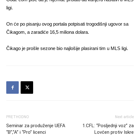
ligi.
On će po pisanju ovog portala potpisati trogodišnji ugovor sa
Čikagom, a zaradiće 16,5 miliona dolara.
Čikago je prošle sezone bio najlošije plasirani tim u MLS ligi.
PRETHODNO
Next article
Seminar za produženje UEFA
1.CFL: “Posljednji voz” za
“B”,”A” i “Pro” licenci
Lovćen protiv Iskre