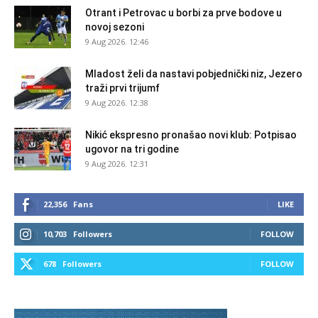
Otrant i Petrovac u borbi za prve bodove u
novoj sezoni
9 Aug 2026. 12:46
Mladost želi da nastavi pobjednički niz, Jezero
traži prvi trijumf
9 Aug 2026. 12:38
Nikić ekspresno pronašao novi klub: Potpisao
ugovor na tri godine
9 Aug 2026. 12:31
22,356
Fans
LIKE
10,703
Followers
FOLLOW
678
Followers
FOLLOW