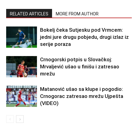
RELATED ARTICLES
MORE FROM AUTHOR
Bokelj čeka Sutjesku pod Vrmcem:
jedni jure drugu pobjedu, drugi izlaz iz
serije poraza
Crnogorski potpis u Slovačkoj:
Mrvaljević ušao u finišu i zatresao
mrežu
Matanović ušao sa klupe i pogodio:
Crnogorac zatresao mrežu Ujpešta
(VIDEO)