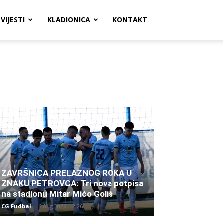
VIJESTI
KLADIONICA
KONTAKT
ZAVRŠNICA PRELAZNOG ROKA U
ZNAKU PETROVCA: Tri nova potpisa
na stadionu Mitar Mićo Goliš
CG Fudbal
-
6 Aug 2026. 12:26