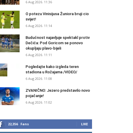
6 Aug 2026. 11:36
O potezu Vinisijusa Žuniora bruji cio
svijet!
6 Aug 2026. 11:14
Budućnost najavljuje spektakl protiv
Dečića: Pod Goricom se ponovo
okupljaju plavo-bijeli
6 Aug 2026. 11:11
Pogledajte kako izgleda teren
stadiona u Rožajama /VIDEO/
6 Aug 2026. 11:08
ZVANIČNO: Jezero predstavilo novo
pojačanje!
6 Aug 2026. 11:02
22,356
Fans
LIKE