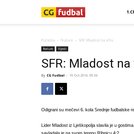
CG-
1.C
Fudbal
Početna
feature
SFR: Mladost na vrhu
feature
Vijesti
SFR: Mladost na
By
CG Fudbal
-
19 Oct 2016. 09:36
Odigrani su mečevi 6. kola Srednje fudbalske re
Lider Mladost iz Lješkopolja slavila je u gost
savladala je na svom terenu Ribnicu 4:2.