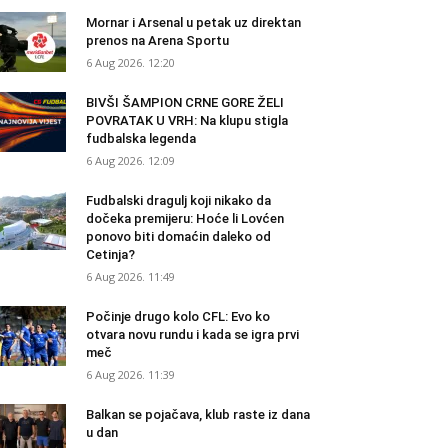
Mornar i Arsenal u petak uz direktan
prenos na Arena Sportu
6 Aug 2026. 12:20
BIVŠI ŠAMPION CRNE GORE ŽELI
POVRATAK U VRH: Na klupu stigla
fudbalska legenda
6 Aug 2026. 12:09
Fudbalski dragulj koji nikako da
dočeka premijeru: Hoće li Lovćen
ponovo biti domaćin daleko od
Cetinja?
6 Aug 2026. 11:49
Počinje drugo kolo CFL: Evo ko
otvara novu rundu i kada se igra prvi
meč
6 Aug 2026. 11:39
Balkan se pojačava, klub raste iz dana
u dan