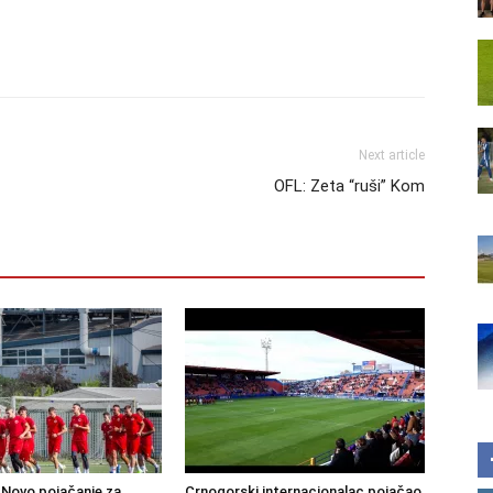
Next article
OFL: Zeta “ruši” Kom
Novo pojačanje za
Crnogorski internacionalac pojačao