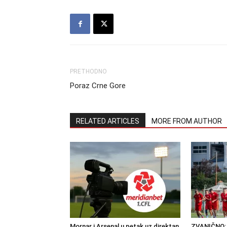
PRETHODNO
Poraz Crne Gore
RELATED ARTICLES
MORE FROM AUTHOR
Mornar i Arsenal u petak uz direktan
ZVANIČNO: 