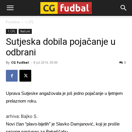
CG-
Početna
1.CFL
1.CFL
feature
Fudbal
Sutjeska dobila pojačanje u
odbrani
By
CG Fudbal
-
8 Jul 2016. 00:00
0
Uprava Sutjeske angažovala je još jedno pojačanje u ljetnjem
prelaznom roku.
arhiva: Bajko S.
Novi član “plavo-bijelih” je Slavko Damjanović, koji je prošle
sezone nastupao za Bekeščabu.