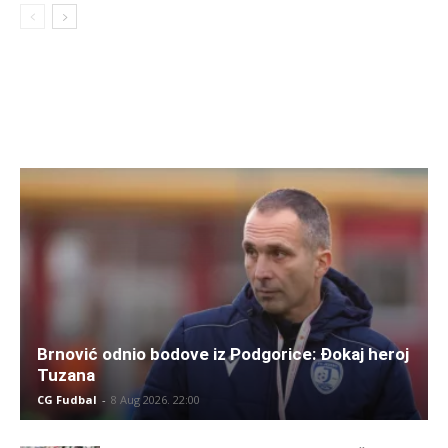
Brnović odnio bodove iz Podgorice: Đokaj heroj
Tuzana
CG Fudbal
-
8 Aug 2026. 22:00