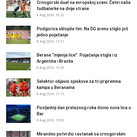
Crnogorski duel na evropskoj sceni: Četiri naše
fudbalerke na dvije strane
8 Aug 2026. 18:22
Podgorica sklopila tim: Na DG arenu stiglo još
jedno pojačanje
8 Aug 2026. 13:31
Berane “mijenja lice”: Pojačanja stigla i iz
Argentine i Brazila
8 Aug 2026. 13:29
Selektor objavio spiskove za tri pripremna
kampa u Beranama
8 Aug 2026. 13:15
Posljednji dan prelaznog roka donio nova lica u
Bar
8 Aug 2026. 13:09
Mirandes potvrdio rastanak sa crnogorskim