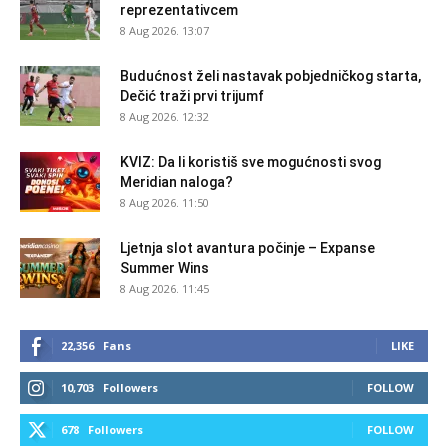
reprezentativcem
8 Aug 2026. 13:07
Budućnost želi nastavak pobjedničkog starta,
Dečić traži prvi trijumf
8 Aug 2026. 12:32
KVIZ: Da li koristiš sve mogućnosti svog
Meridian naloga?
8 Aug 2026. 11:50
Ljetnja slot avantura počinje – Expanse
Summer Wins
8 Aug 2026. 11:45
22,356
Fans
LIKE
10,703
Followers
FOLLOW
678
Followers
FOLLOW