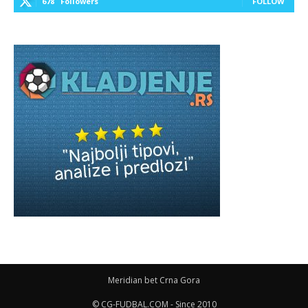
678
Followers
FOLLOW
Meridian bet Crna Gora
© CG-FUDBAL.COM - Since 2010