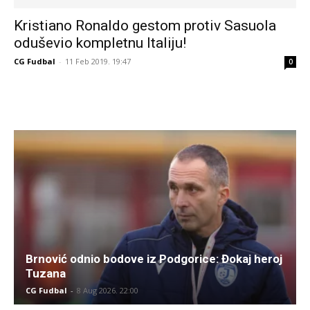
Kristiano Ronaldo gestom protiv Sasuola
oduševio kompletnu Italiju!
CG Fudbal
-
11 Feb 2019. 19:47
0
Brnović odnio bodove iz Podgorice: Đokaj heroj
Tuzana
CG Fudbal
-
8 Aug 2026. 22:00