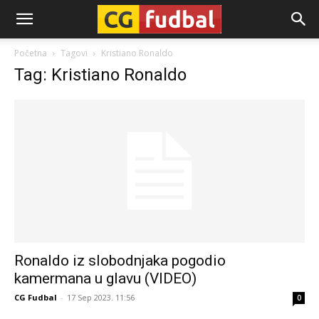
CG-
Početna
Tagovi
Kristiano Ronaldo
Tag: Kristiano Ronaldo
Fudbal
Ronaldo iz slobodnjaka pogodio
kamermana u glavu (VIDEO)
CG Fudbal
-
17 Sep 2023. 11:56
0