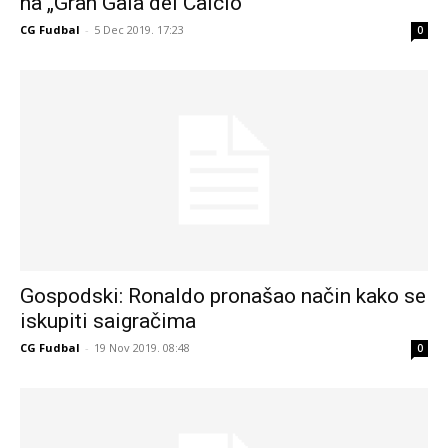
na „Gran Gala del Calcio“
CG Fudbal
-
5 Dec 2019. 17:23
0
Gospodski: Ronaldo pronašao način kako se
iskupiti saigračima
CG Fudbal
-
19 Nov 2019. 08:48
0