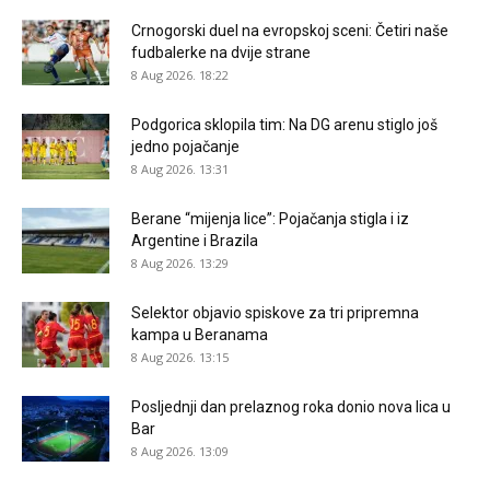
Crnogorski duel na evropskoj sceni: Četiri naše
fudbalerke na dvije strane
8 Aug 2026. 18:22
Podgorica sklopila tim: Na DG arenu stiglo još
jedno pojačanje
8 Aug 2026. 13:31
Berane “mijenja lice”: Pojačanja stigla i iz
Argentine i Brazila
8 Aug 2026. 13:29
Selektor objavio spiskove za tri pripremna
kampa u Beranama
8 Aug 2026. 13:15
Posljednji dan prelaznog roka donio nova lica u
Bar
8 Aug 2026. 13:09