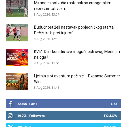
Mirandes potvrdio rastanak sa crnogorskim
reprezentativcem
8 Aug 2026. 13:07
Budućnost želi nastavak pobjedničkog starta,
Dečić traži prvi trijumf
8 Aug 2026. 12:32
KVIZ: Da li koristiš sve mogućnosti svog Meridian
naloga?
8 Aug 2026. 11:50
Ljetnja slot avantura počinje – Expanse Summer
Wins
8 Aug 2026. 11:45
22,356
Fans
LIKE
10,703
Followers
FOLLOW