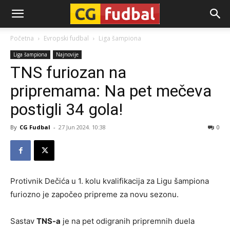
CG-
Početna
Evropski fudbal
Liga šampiona
Liga šampiona
Najnovije
Fudbal
TNS furiozan na
pripremama: Na pet mečeva
postigli 34 gola!
By
CG Fudbal
-
27 Jun 2024. 10:38
0
Protivnik Dečića u 1. kolu kvalifikacija za Ligu šampiona
furiozno je započeo pripreme za novu sezonu.
Sastav
TNS-a
je na pet odigranih pripremnih duela