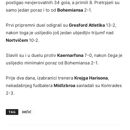
postigao nevjerovatnih 34 gola, a primili 8. Pretrpjeli su
samo jedan poraz i to od
Bohemiansa
2-1.
Prvi pripremni duel odigrali su
Gresford Atletika
13-2,
nakon toga je uslijedio još jedan ubjedljiv trijumf nad
Nortvičem
10-2.
Slavili su i u duelu protiv
Kaernarfona
7-0, nakon čega je
uslijedio minimalni poraz od Bohemiansa 2-1.
Prije dva dana, izabranici trenera
Krejga Harisona
,
nekadašnjeg fudbalera
Midlzbroa
savladali su Komrades
2-3.
TAG
DEČIĆ