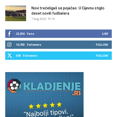
Novi trećeligaš se pojačao: U Cijevnu stiglo
deset novih fudbalera
7 Aug 2026. 10:16
22,356
Fans
LIKE
10,703
Followers
FOLLOW
678
Followers
FOLLOW