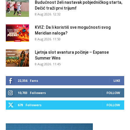
Budućnost želi nastavak pobjedničkog starta,
Dečić traži prvi trijumf
8 Aug 2026. 12:32
KVIZ: Da li koristiš sve mogućnosti svog
Meridian naloga?
8 Aug 2026. 11:50
Ljetnja slot avantura počinje – Expanse
Summer Wins
8 Aug 2026. 11:45
22,356
Fans
LIKE
10,703
Followers
FOLLOW
678
Followers
FOLLOW