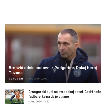
Brnović odnio bodove iz Podgorice: Đokaj heroj
Tuzana
CG Fudbal
-
8 Aug 2026. 22:00
Crnogorski duel na evropskoj sceni: Četiri naše
fudbalerke na dvije strane
8 Aug 2026. 18:22