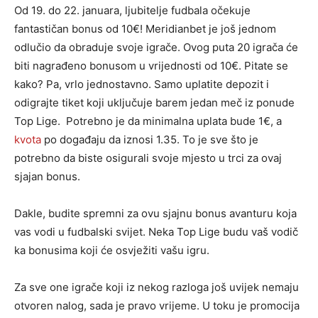
Od 19. do 22. januara, ljubitelje fudbala očekuje
fantastičan bonus od 10€! Meridianbet je još jednom
odlučio da obraduje svoje igrače. Ovog puta 20 igrača će
biti nagrađeno bonusom u vrijednosti od 10€. Pitate se
kako? Pa, vrlo jednostavno. Samo uplatite depozit i
odigrajte tiket koji uključuje barem jedan meč iz ponude
Top Lige. Potrebno je da minimalna uplata bude 1€, a
kvota
po događaju da iznosi 1.35. To je sve što je
potrebno da biste osigurali svoje mjesto u trci za ovaj
sjajan bonus.
Dakle, budite spremni za ovu sjajnu bonus avanturu koja
vas vodi u fudbalski svijet. Neka Top Lige budu vaš vodič
ka bonusima koji će osvježiti vašu igru.
Za sve one igrače koji iz nekog razloga još uvijek nemaju
otvoren nalog, sada je pravo vrijeme. U toku je promocija