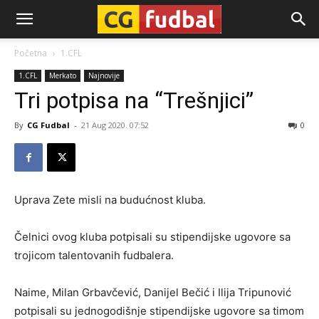
CG-
Početna
1.CFL
1.CFL
Merkato
Najnovije
Fudbal
Tri potpisa na “Trešnjici”
By
CG Fudbal
-
21 Aug 2020. 07:52
0
Uprava Zete misli na budućnost kluba.
Čelnici ovog kluba potpisali su stipendijske ugovore sa
trojicom talentovanih fudbalera.
Naime, Milan Grbavčević, Danijel Bečić i Ilija Tripunović
potpisali su jednogodišnje stipendijske ugovore sa timom