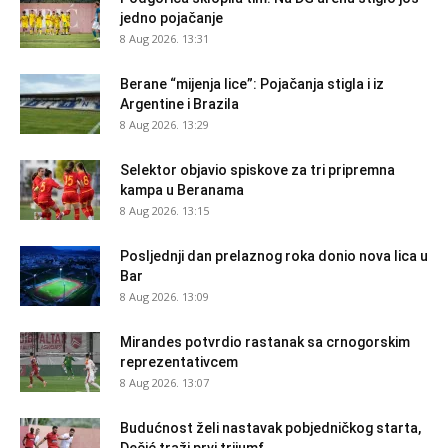
jedno pojačanje
8 Aug 2026. 13:31
Berane “mijenja lice”: Pojačanja stigla i iz
Argentine i Brazila
8 Aug 2026. 13:29
Selektor objavio spiskove za tri pripremna
kampa u Beranama
8 Aug 2026. 13:15
Posljednji dan prelaznog roka donio nova lica u
Bar
8 Aug 2026. 13:09
Mirandes potvrdio rastanak sa crnogorskim
reprezentativcem
8 Aug 2026. 13:07
Budućnost želi nastavak pobjedničkog starta,
Dečić traži prvi trijumf