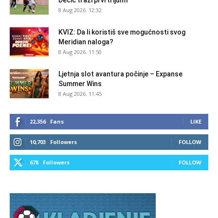
8 Aug 2026. 12:32
KVIZ: Da li koristiš sve mogućnosti svog
Meridian naloga?
8 Aug 2026. 11:50
Ljetnja slot avantura počinje – Expanse
Summer Wins
8 Aug 2026. 11:45
22,356
Fans
LIKE
10,703
Followers
FOLLOW
678
Followers
FOLLOW