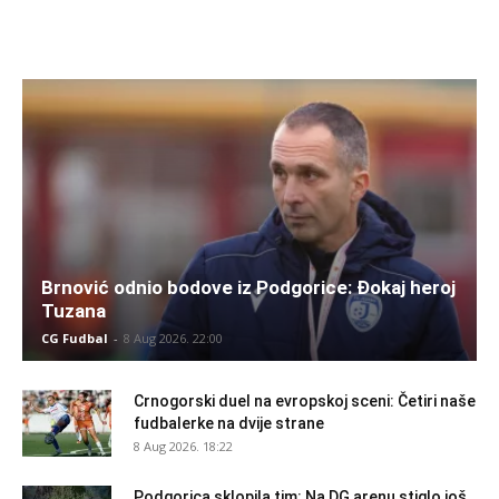
Brnović odnio bodove iz Podgorice: Đokaj heroj
Tuzana
CG Fudbal
-
8 Aug 2026. 22:00
Crnogorski duel na evropskoj sceni: Četiri naše
fudbalerke na dvije strane
8 Aug 2026. 18:22
Podgorica sklopila tim: Na DG arenu stiglo još