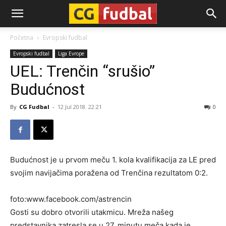
CG-
Početna
Evropski fudbal
Evropski fudbal
Liga Evrope
Fudbal
UEL: Trenčin “srušio”
Budućnost
By
CG Fudbal
-
12 Jul 2018. 22:21
0
Budućnost je u prvom meču 1. kola kvalifikacija za LE pred
svojim navijačima poražena od Trenčina rezultatom 0:2.
foto:www.facebook.com/astrencin
Gosti su dobro otvorili utakmicu. Mreža našeg
predstavnika zatresla se u 27. minutu meča kada je