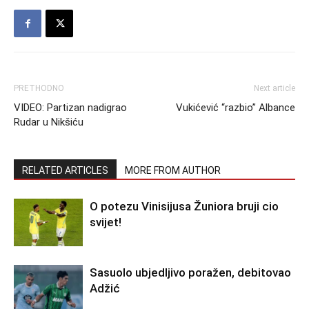
PRETHODNO
Next article
VIDEO: Partizan nadigrao
Vukićević “razbio” Albance
Rudar u Nikšiću
RELATED ARTICLES
MORE FROM AUTHOR
O potezu Vinisijusa Žuniora bruji cio
svijet!
Sasuolo ubjedljivo poražen, debitovao
Adžić