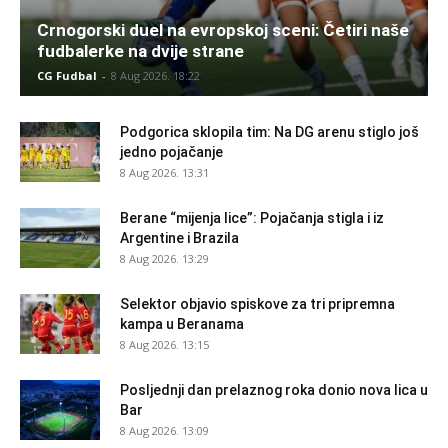
Crnogorski duel na evropskoj sceni: Četiri naše
fudbalerke na dvije strane
CG Fudbal
-
8 Aug 2026. 18:22
Podgorica sklopila tim: Na DG arenu stiglo još
jedno pojačanje
8 Aug 2026. 13:31
Berane “mijenja lice”: Pojačanja stigla i iz
Argentine i Brazila
8 Aug 2026. 13:29
Selektor objavio spiskove za tri pripremna
kampa u Beranama
8 Aug 2026. 13:15
Posljednji dan prelaznog roka donio nova lica u
Bar
8 Aug 2026. 13:09