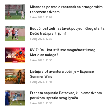
Mirandes potvrdio rastanak sa crnogorskim
reprezentativcem
8 Aug 2026. 13:07
Budućnost želi nastavak pobjedničkog starta,
Dečić traži prvi trijumf
8 Aug 2026. 12:32
KVIZ: Da li koristiš sve mogućnosti svog
Meridian naloga?
8 Aug 2026. 11:50
Ljetnja slot avantura počinje – Expanse
Summer Wins
8 Aug 2026. 11:45
Franeta napustio Petrovac, klub emotivnom
porukom ispratio svog igrača
8 Aug 2026. 11:36