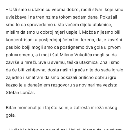
– Ušli smo u utakmicu veoma dobro, radili stvari koje smo
uvježbavali na treninzima tokom sedam dana. Pokušali
smo to da sprovedemo u što većem dijelu utakmice,
mislim da smo u dobroj mjeri uspjeli. Možda nijesmo bili
koncentrisani u posljednjoj četvrtini terena, da je završni
pas bio bolji mogli smo da postignemo dva gola u prvom
poluvremenu, a i moj i šut Milana Vukotića mogli su da
završe u mreži. Sve u svemu, teška utakmica. Znali smo
da će biti zahtjevna, dosta naših igrača nije do sada igralo
zajedno i smatram da smo pokazali prilično dobru igru,
kazao je u današnjem razgovoru sa novinarima vezista
Stefan Lončar.
Bitan momenat je i taj što se nije zatresla mreža našeg
gola.