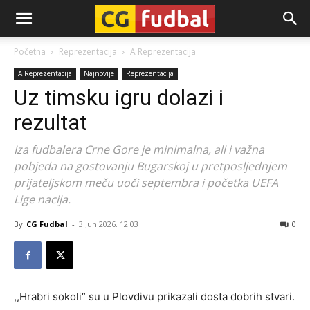
CG-
Početna
Reprezentacija
A Reprezentacija
A Reprezentacija
Najnovije
Reprezentacija
Fudbal
Uz timsku igru dolazi i
rezultat
Iza fudbalera Crne Gore je minimalna, ali i važna
pobjeda na gostovanju Bugarskoj u pretposljednjem
prijateljskom meču uoči septembra i početka UEFA
Lige nacija.
By
CG Fudbal
-
3 Jun 2026. 12:03
0
,,Hrabri sokoli“ su u Plovdivu prikazali dosta dobrih stvari.