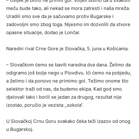
– Uvijek je bitno ne primiti gol. Voljeli bismo da u svakom
meču bude tako, ali nekad se mora zatresti i naša mreža.
Uradili smo sve da je sačuvamo protiv Bugarske i
zadovoljni smo zbog toga. Nijesmo im dozvolili da stvore
opasne situacije, dodao je Lončar.
Naredni rival Crne Gore je Slovačka, 5. juna u Košicama.
– Slovačkom ćemo se baviti naredna dva dana. Želimo da
odigramo još bolje nego u Plovdivu. Ići ćemo na pobjedu,
a želimo i da ponovo ne primimo gol. Težimo onome što
selektor traži od nas, da budemo ekipa. Kad god smo
djelovali tako i borili se jedan za drugog, rezultat nije
izostao, poručio je vezista ,,sokola“.
U Slovačkoj Crnu Goru svakako čeka teži izazov od onog
u Bugarskoj.