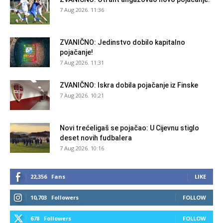
7 Aug 2026. 11:36
ZVANIČNO: Jedinstvo dobilo kapitalno
pojačanje!
7 Aug 2026. 11:31
ZVANIČNO: Iskra dobila pojačanje iz Finske
7 Aug 2026. 10:21
Novi trećeligaš se pojačao: U Cijevnu stiglo
deset novih fudbalera
7 Aug 2026. 10:16
22,356
Fans
LIKE
10,703
Followers
FOLLOW
678
Followers
FOLLOW