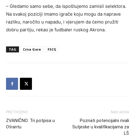
– Gledamo samo sebe, da ispoštujemo zamisli selektora.
Na svakoj poziciji imamo igrače koju mogu da naprave
razliku, naročito u napadu, i vjerujem da ćemo pružiti
dobru partiju, rekao je fudbaler ruskog Akrona.
TAG
Crna Gora
FSCG
PRETHODNO
Next article
ZVANIČNO: Tri potpisa u
Poznati potencijalni rivali
Otrantu
Sutjeske u kvalifikacijama za
LŠ