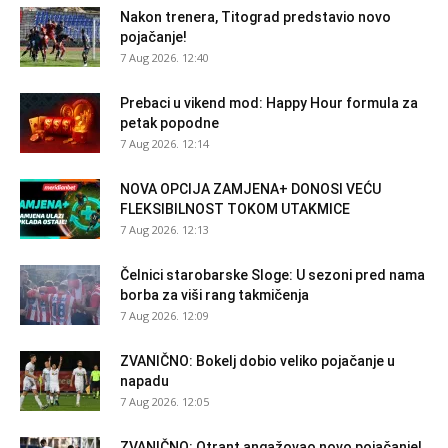
Nakon trenera, Titograd predstavio novo
pojačanje!
7 Aug 2026. 12:40
Prebaci u vikend mod: Happy Hour formula za
petak popodne
7 Aug 2026. 12:14
NOVA OPCIJA ZAMJENA+ DONOSI VEĆU
FLEKSIBILNOST TOKOM UTAKMICE
7 Aug 2026. 12:13
Čelnici starobarske Sloge: U sezoni pred nama
borba za viši rang takmičenja
7 Aug 2026. 12:09
ZVANIČNO: Bokelj dobio veliko pojačanje u
napadu
7 Aug 2026. 12:05
ZVANIČNO: Otrant angažovao novo pojačanje!