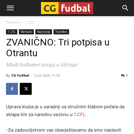
CG-
Početna
1.CFL
1.CFL
Merkato
Najnovije
Transferi
Fudbal
ZVANIČNO: Tri potpisa u
Otrantu
Mladi fudbaleri ostaju u Ulcinju!
By
CG Fudbal
-
3 Jun 2026. 11:56
0
Uprava kluba je u saradnji sa stručnim štabom počela da
sklapa tim za narednu sezonu u
1.CFL
.
-Sa zadovoljstvom vas obavještavamo da smo nastavili