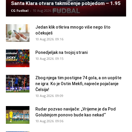
Santa Klara otvara takmičenje pobjedom – 1.95
CG Fudbal
-
10 Aug 2026. 09:18
Jedan klik otkriva mnogo više nego što
očekuješ
10 Aug 2026. 09:16
Ponedjeljak na tvojoj strani
10 Aug 2026. 09:15
Zbog njega tim postigne 74 gola, a on uopšte
ne igra: Ko je Ostin Mekfi, najveće pojačanje
Čelsija!
10 Aug 2026. 09:09
Rudar pozvao navijače: „Vrijeme je da Pod
Golubinjom ponovo bude kao nekad“
10 Aug 2026. 09:06